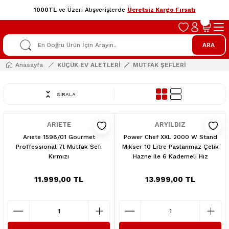
1000TL
ve Üzeri Alışverişlerde
Ücretsiz Kargo Fırsatı
ARA
Anasayfa
KÜÇÜK EV ALETLERİ
MUTFAK ŞEFLERİ
SIRALA
ARIETE
ARYILDIZ
Arıete 1598/01 Gourmet
Power Chef XXL 2000 W Stand
Proffessıonal 7l Mutfak Sefı
Mikser 10 Litre Paslanmaz Çelik
Kırmızı
Hazne ile 6 Kademeli Hız
11.999,00 TL
13.999,00 TL