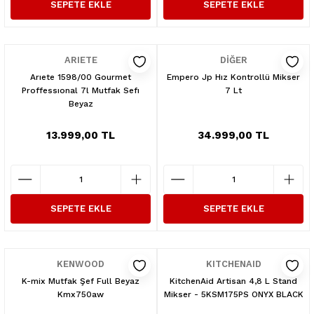
SEPETE EKLE
SEPETE EKLE
ARIETE
DİĞER
Arıete 1598/00 Gourmet
Empero Jp Hız Kontrollü Mikser
Proffessıonal 7l Mutfak Sefı
7 Lt
Beyaz
13.999,00 TL
34.999,00 TL
SEPETE EKLE
SEPETE EKLE
KENWOOD
KITCHENAID
K-mix Mutfak Şef Full Beyaz
KitchenAid Artisan 4,8 L Stand
Kmx750aw
Mikser - 5KSM175PS ONYX BLACK