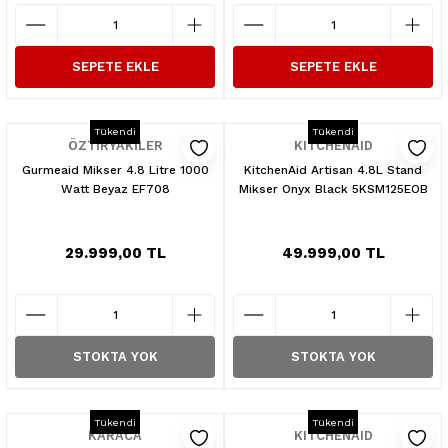
SEPETE EKLE
SEPETE EKLE
Tükendi
Tükendi
ÖZTİRYAKİLER
KITCHENAID
Gurmeaid Mikser 4.8 Litre 1000
KitchenAid Artisan 4.8L Stand
Watt Beyaz EF708
Mikser Onyx Black 5KSM125EOB
29.999,00 TL
49.999,00 TL
STOKTA YOK
STOKTA YOK
Tükendi
Tükendi
KARACA
KITCHENAID