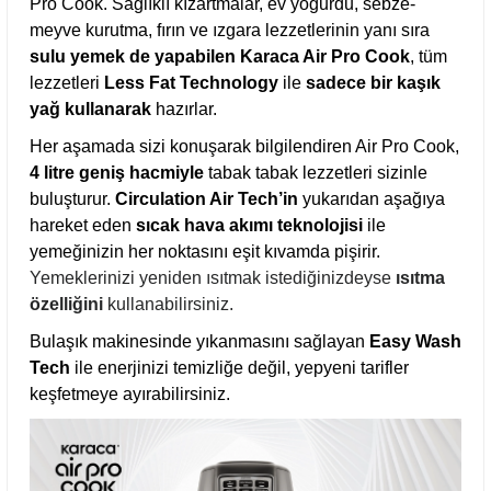
Pro Cook. Sağlıklı kızartmalar, ev yoğurdu, sebze-
meyve kurutma, fırın ve ızgara lezzetlerinin yanı sıra
sulu yemek
de yapabilen Karaca Air Pro Cook
, tüm
lezzetleri
Less Fat Technology
ile
sadece bir kaşık
yağ kullanarak
hazırlar.
Her aşamada sizi konuşarak bilgilendiren Air Pro Cook,
4 litre geniş hacmiyle
tabak tabak lezzetleri sizinle
buluşturur.
Circulation Air Tech’in
yukarıdan aşağıya
hareket eden
sıcak hava akımı teknolojisi
ile
yemeğinizin her noktasını eşit kıvamda pişirir.
Yemeklerinizi yeniden ısıtmak istediğinizdeyse
ısıtma
özelliğini
kullanabilirsiniz.
Bulaşık makinesinde yıkanmasını sağlayan
Easy Wash
Tech
ile enerjinizi temizliğe değil, yepyeni tarifler
keşfetmeye ayırabilirsiniz.