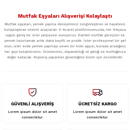
Bu ürünün fiyat bilgisi, resim, ürün açıklamalarında ve diğer
konularda yetersiz gördüğünüz noktaları öneri formunu
Mutfak Eşyaları Alışverişi Kolaylaştı
kullanarak tarafımıza iletebilirsiniz.
Görüş ve önerileriniz için teşekkür ederiz.
Mutfak eşyaları, yemek yapma deneyiminizi zenginleştiren ve hayatınızı
kolaylaştıran önemli araçlardır. E-ticaret platformumuzda, her ihtiyaca
uygun geniş bir ürün yelpazesi sunuyoruz. Kaliteli mutfak gereçleri ile
Ürün resmi kalitesiz, bozuk veya görüntülenemiyor.
yemek hazırlamak artık daha keyifli ve pratik. İster profesyonel bir şef
Ürün açıklamasında eksik bilgiler bulunuyor.
olun, ister evde yemek yapmayı seven bir hobi aşçısı, burada aradığınız
her şeyi bulabilirsiniz. Ürünlerimiz, dayanıklılığı ve şıklığı ile mutfağınıza
Ürün bilgilerinde hatalar bulunuyor.
değer katacak. Alışveriş yaparken güvenliğiniz bizim için önceliklidir.
Ürün fiyatı diğer sitelerden daha pahalı.
Bu ürüne benzer farklı alternatifler olmalı.
GÜVENLİ ALIŞVERİŞ
ÜCRETSİZ KARGO
Gönder
Lorem ipsum dolor sit amet
Lorem ipsum dolor sit amet
consectetur.
consectetur.