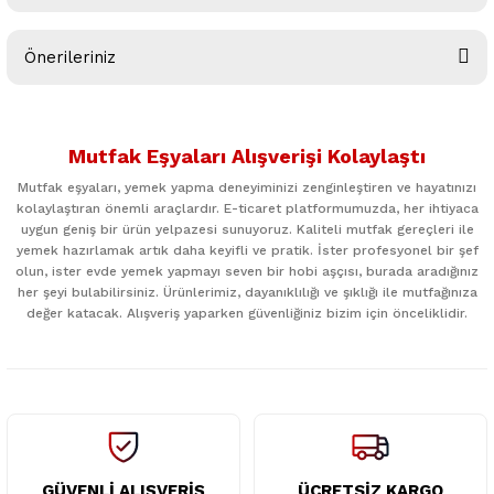
Bu ürüne ilk yorumu siz yapın!
Önerileriniz
Yorum Yaz
Bu ürünün fiyat bilgisi, resim, ürün açıklamalarında ve diğer
konularda yetersiz gördüğünüz noktaları öneri formunu
Mutfak Eşyaları Alışverişi Kolaylaştı
kullanarak tarafımıza iletebilirsiniz.
Görüş ve önerileriniz için teşekkür ederiz.
Mutfak eşyaları, yemek yapma deneyiminizi zenginleştiren ve hayatınızı
kolaylaştıran önemli araçlardır. E-ticaret platformumuzda, her ihtiyaca
uygun geniş bir ürün yelpazesi sunuyoruz. Kaliteli mutfak gereçleri ile
Ürün resmi kalitesiz, bozuk veya görüntülenemiyor.
yemek hazırlamak artık daha keyifli ve pratik. İster profesyonel bir şef
Ürün açıklamasında eksik bilgiler bulunuyor.
olun, ister evde yemek yapmayı seven bir hobi aşçısı, burada aradığınız
her şeyi bulabilirsiniz. Ürünlerimiz, dayanıklılığı ve şıklığı ile mutfağınıza
Ürün bilgilerinde hatalar bulunuyor.
değer katacak. Alışveriş yaparken güvenliğiniz bizim için önceliklidir.
Ürün fiyatı diğer sitelerden daha pahalı.
Bu ürüne benzer farklı alternatifler olmalı.
GÜVENLİ ALIŞVERİŞ
ÜCRETSİZ KARGO