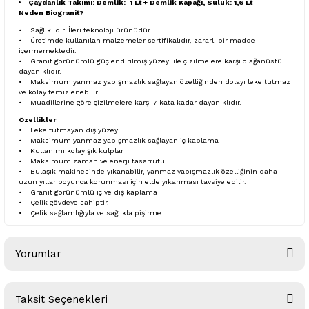
Çaydanlık Takımı: Demlik: 1 Lt + Demlik Kapağı, Suluk: 1,6 Lt
Neden Biogranit?
• Sağlıklıdır. İleri teknoloji ürünüdür.
• Üretimde kullanılan malzemeler sertifikalıdır, zararlı bir madde
içermemektedir.
• Granit görünümlü güçlendirilmiş yüzeyi ile çizilmelere karşı olağanüstü
dayanıklıdır.
• Maksimum yanmaz yapışmazlık sağlayan özelliğinden dolayı leke tutmaz
ve kolay temizlenebilir.
• Muadillerine göre çizilmelere karşı 7 kata kadar dayanıklıdır.
Özellikler
•
Leke tutmayan dış yüzey
• Maksimum yanmaz yapışmazlık sağlayan iç kaplama
• Kullanımı kolay şık kulplar
• Maksimum zaman ve enerji tasarrufu
• Bulaşık makinesinde yıkanabilir, yanmaz yapışmazlık özelliğinin daha
uzun yıllar boyunca korunması için elde yıkanması tavsiye edilir.
• Granit görünümlü iç ve dış kaplama
• Çelik gövdeye sahiptir.
• Çelik sağlamlığıyla ve sağlıkla pişirme
Yorumlar
Taksit Seçenekleri