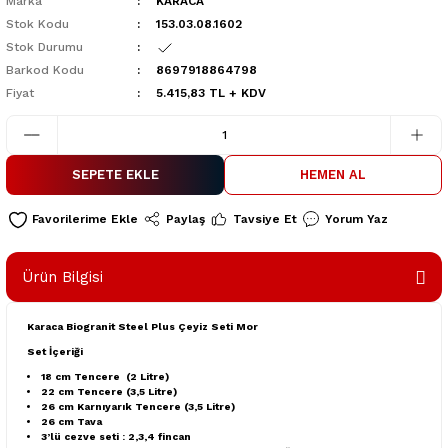
Marka
KARACA
Stok Kodu
153.03.08.1602
Stok Durumu
Barkod Kodu
8697918864798
Fiyat
5.415,83 TL + KDV
SEPETE EKLE
HEMEN AL
Paylaş
Tavsiye Et
Yorum Yaz
Ürün Bilgisi
Karaca Biogranit Steel Plus Çeyiz Seti Mor
Set İçeriği
18 cm Tencere (2 Litre)
22 cm Tencere (3,5 Litre)
26 cm Karnıyarık Tencere (3,5 Litre)
26 cm Tava
3’lü cezve seti : 2,3,4 fincan