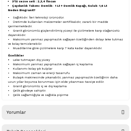
3’lü cezve seti : 2,3,4 fincan
Çaydanlık Takımı: Demlik: 1 Lt + Demlik Kapağı, Suluk: 1,6 Lt
Neden Biogranit?
• Sağlıklıdır. İleri teknoloji ürünüdür.
• Üretimde kullanılan malzemeler sertifikalıdır, zararlı bir madde
içermemektedir.
• Granit görünümlü güçlendirilmiş yüzeyi ile çizilmelere karşı olağanüstü
dayanıklıdır.
• Maksimum yanmaz yapışmazlık sağlayan özelliğinden dolayı leke tutmaz
ve kolay temizlenebilir.
• Muadillerine göre çizilmelere karşı 7 kata kadar dayanıklıdır.
Özellikler
•
Leke tutmayan dış yüzey
• Maksimum yanmaz yapışmazlık sağlayan iç kaplama
• Kullanımı kolay şık kulplar
• Maksimum zaman ve enerji tasarrufu
• Bulaşık makinesinde yıkanabilir, yanmaz yapışmazlık özelliğinin daha
uzun yıllar boyunca korunması için elde yıkanması tavsiye edilir.
• Granit görünümlü iç ve dış kaplama
• Çelik gövdeye sahiptir.
• Çelik sağlamlığıyla ve sağlıkla pişirme
Yorumlar