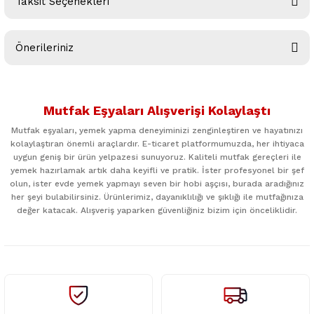
Taksit Seçenekleri
Bu ürüne ilk yorumu siz yapın!
Önerileriniz
Yorum Yaz
Bu ürünün fiyat bilgisi, resim, ürün açıklamalarında ve diğer
konularda yetersiz gördüğünüz noktaları öneri formunu
Mutfak Eşyaları Alışverişi Kolaylaştı
kullanarak tarafımıza iletebilirsiniz.
Görüş ve önerileriniz için teşekkür ederiz.
Mutfak eşyaları, yemek yapma deneyiminizi zenginleştiren ve hayatınızı
kolaylaştıran önemli araçlardır. E-ticaret platformumuzda, her ihtiyaca
uygun geniş bir ürün yelpazesi sunuyoruz. Kaliteli mutfak gereçleri ile
Ürün resmi kalitesiz, bozuk veya görüntülenemiyor.
yemek hazırlamak artık daha keyifli ve pratik. İster profesyonel bir şef
Ürün açıklamasında eksik bilgiler bulunuyor.
olun, ister evde yemek yapmayı seven bir hobi aşçısı, burada aradığınız
her şeyi bulabilirsiniz. Ürünlerimiz, dayanıklılığı ve şıklığı ile mutfağınıza
Ürün bilgilerinde hatalar bulunuyor.
değer katacak. Alışveriş yaparken güvenliğiniz bizim için önceliklidir.
Ürün fiyatı diğer sitelerden daha pahalı.
Bu ürüne benzer farklı alternatifler olmalı.