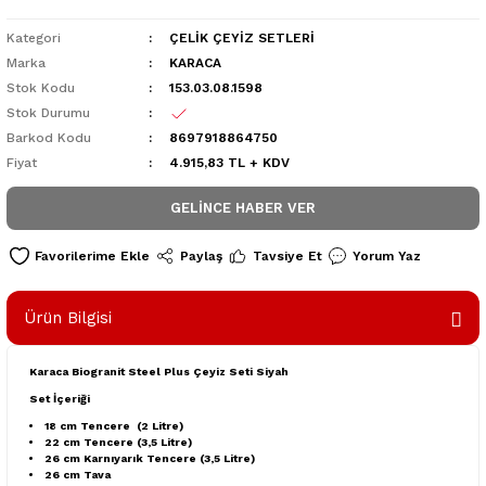
Kategori
ÇELİK ÇEYİZ SETLERİ
Marka
KARACA
Stok Kodu
153.03.08.1598
Stok Durumu
Barkod Kodu
8697918864750
Fiyat
4.915,83 TL + KDV
GELINCE HABER VER
Paylaş
Tavsiye Et
Yorum Yaz
Ürün Bilgisi
Karaca Biogranit Steel Plus Çeyiz Seti Siyah
Set İçeriği
18 cm Tencere (2 Litre)
22 cm Tencere (3,5 Litre)
26 cm Karnıyarık Tencere (3,5 Litre)
26 cm Tava