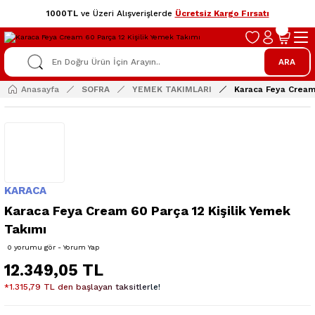
1000TL
ve Üzeri Alışverişlerde
Ücretsiz Kargo Fırsatı
ARA
Anasayfa
SOFRA
YEMEK TAKIMLARI
Karaca Feya Cream 
KARACA
Karaca Feya Cream 60 Parça 12 Kişilik Yemek
Takımı
0 yorumu gör - Yorum Yap
12.349,05 TL
*1.315,79 TL den başlayan taksitlerle!