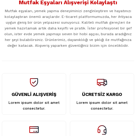
Mutfak Eşyaları Alışverişi Kolaylaştı
kullanarak tarafımıza iletebilirsiniz.
Görüş ve önerileriniz için teşekkür ederiz.
Mutfak eşyaları, yemek yapma deneyiminizi zenginleştiren ve hayatınızı
kolaylaştıran önemli araçlardır. E-ticaret platformumuzda, her ihtiyaca
uygun geniş bir ürün yelpazesi sunuyoruz. Kaliteli mutfak gereçleri ile
Ürün resmi kalitesiz, bozuk veya görüntülenemiyor.
yemek hazırlamak artık daha keyifli ve pratik. İster profesyonel bir şef
Ürün açıklamasında eksik bilgiler bulunuyor.
olun, ister evde yemek yapmayı seven bir hobi aşçısı, burada aradığınız
her şeyi bulabilirsiniz. Ürünlerimiz, dayanıklılığı ve şıklığı ile mutfağınıza
Ürün bilgilerinde hatalar bulunuyor.
değer katacak. Alışveriş yaparken güvenliğiniz bizim için önceliklidir.
Ürün fiyatı diğer sitelerden daha pahalı.
Bu ürüne benzer farklı alternatifler olmalı.
GÜVENLİ ALIŞVERİŞ
ÜCRETSİZ KARGO
Gönder
Lorem ipsum dolor sit amet
Lorem ipsum dolor sit amet
consectetur.
consectetur.