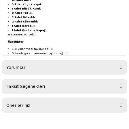
3 Adet Küçük Kayık
1 Adet Büyük Kayık
2 Adet Tuzlık
2 Adet Biberlik
2 Adet Kürdanlık
1 Adet Çorbalık
1 Adet Çorbalık Kapağı
Malzeme:
Porselen
Özellikler
Elle yıkanması tavsiye edilir.
Mikrodalga kullanımına uygun değildir.
Yorumlar
Taksit Seçenekleri
Bu ürüne ilk yorumu siz yapın!
Önerileriniz
Yorum Yaz
Bu ürünün fiyat bilgisi, resim, ürün açıklamalarında ve diğer
konularda yetersiz gördüğünüz noktaları öneri formunu