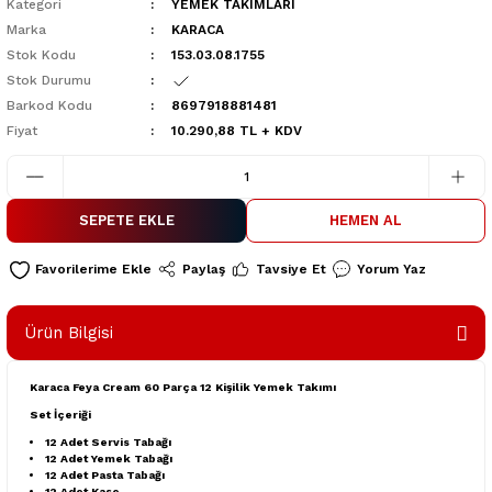
Kategori
YEMEK TAKIMLARI
Marka
KARACA
Stok Kodu
153.03.08.1755
Stok Durumu
Barkod Kodu
8697918881481
Fiyat
10.290,88 TL + KDV
SEPETE EKLE
HEMEN AL
Paylaş
Tavsiye Et
Yorum Yaz
Ürün Bilgisi
Karaca Feya Cream 60 Parça 12 Kişilik Yemek Takımı
Set İçeriği
12 Adet Servis Tabağı
12 Adet Yemek Tabağı
12 Adet Pasta Tabağı
12 Adet Kase