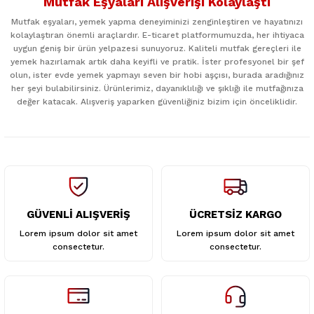
Mutfak Eşyaları Alışverişi Kolaylaştı
kullanarak tarafımıza iletebilirsiniz.
Görüş ve önerileriniz için teşekkür ederiz.
Mutfak eşyaları, yemek yapma deneyiminizi zenginleştiren ve hayatınızı
kolaylaştıran önemli araçlardır. E-ticaret platformumuzda, her ihtiyaca
uygun geniş bir ürün yelpazesi sunuyoruz. Kaliteli mutfak gereçleri ile
Ürün resmi kalitesiz, bozuk veya görüntülenemiyor.
yemek hazırlamak artık daha keyifli ve pratik. İster profesyonel bir şef
Ürün açıklamasında eksik bilgiler bulunuyor.
olun, ister evde yemek yapmayı seven bir hobi aşçısı, burada aradığınız
her şeyi bulabilirsiniz. Ürünlerimiz, dayanıklılığı ve şıklığı ile mutfağınıza
Ürün bilgilerinde hatalar bulunuyor.
değer katacak. Alışveriş yaparken güvenliğiniz bizim için önceliklidir.
Ürün fiyatı diğer sitelerden daha pahalı.
Bu ürüne benzer farklı alternatifler olmalı.
GÜVENLİ ALIŞVERİŞ
ÜCRETSİZ KARGO
Gönder
Lorem ipsum dolor sit amet
Lorem ipsum dolor sit amet
consectetur.
consectetur.