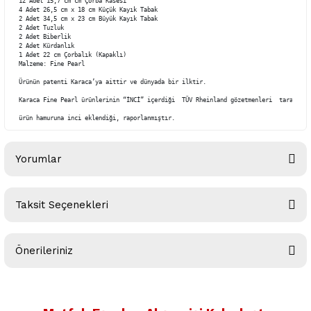
12 Adet 15,7 cm cm Çorba Kasesi

4 Adet 26,5 cm x 18 cm Küçük Kayık Tabak

2 Adet 34,5 cm x 23 cm Büyük Kayık Tabak

2 Adet Tuzluk

2 Adet Biberlik

2 Adet Kürdanlık

1 Adet 22 cm Çorbalık (Kapaklı)

Malzeme: Fine Pearl

Ürünün patenti Karaca’ya aittir ve dünyada bir ilktir.

Karaca Fine Pearl ürünlerinin “İNCİ” içerdiği  TÜV Rheinland gözetmenleri  tarafında
ürün hamuruna inci eklendiği, raporlanmıştır.
Yorumlar
Taksit Seçenekleri
Bu ürüne ilk yorumu siz yapın!
Önerileriniz
Yorum Yaz
Bu ürünün fiyat bilgisi, resim, ürün açıklamalarında ve diğer
konularda yetersiz gördüğünüz noktaları öneri formunu