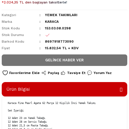
*2.024,35 TL den başlayan taksitlerle!
Kategori
YEMEK TAKIMLARI
Marka
KARACA
Stok Kodu
153.03.08.0298
Stok Durumu
Barkod Kodu
8697918773090
Fiyat
15.832,54 TL + KDV
GELINCE HABER VER
Paylaş
Tavsiye Et
Yorum Yaz
Ürün Bilgisi
Karaca Fine Pearl Agate 62 Parça 12 Kişilik İnci Yemek Takımı

Set İçeriği

12 Adet 23 cm Yemek Tabağı

12 Adet 28 cm Servis Tabağı

12 Adet 21,5 cm Pasta Tabağı
