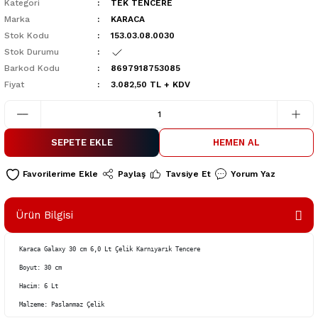
Kategori
TEK TENCERE
Marka
KARACA
Stok Kodu
153.03.08.0030
Stok Durumu
Barkod Kodu
8697918753085
Fiyat
3.082,50 TL + KDV
SEPETE EKLE
HEMEN AL
Paylaş
Tavsiye Et
Yorum Yaz
Ürün Bilgisi
Karaca Galaxy 30 cm 6,0 Lt Çelik Karnıyarık Tencere 

Boyut: 30 cm

Hacim: 6 Lt

Malzeme: Paslanmaz Çelik