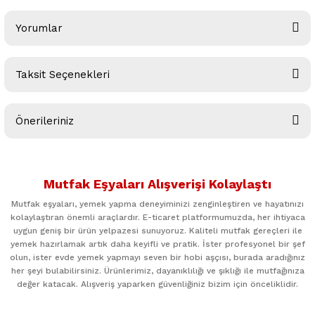
Yorumlar
Taksit Seçenekleri
Bu ürüne ilk yorumu siz yapın!
Önerileriniz
Yorum Yaz
Bu ürünün fiyat bilgisi, resim, ürün açıklamalarında ve diğer
konularda yetersiz gördüğünüz noktaları öneri formunu
Mutfak Eşyaları Alışverişi Kolaylaştı
kullanarak tarafımıza iletebilirsiniz.
Görüş ve önerileriniz için teşekkür ederiz.
Mutfak eşyaları, yemek yapma deneyiminizi zenginleştiren ve hayatınızı
kolaylaştıran önemli araçlardır. E-ticaret platformumuzda, her ihtiyaca
uygun geniş bir ürün yelpazesi sunuyoruz. Kaliteli mutfak gereçleri ile
Ürün resmi kalitesiz, bozuk veya görüntülenemiyor.
yemek hazırlamak artık daha keyifli ve pratik. İster profesyonel bir şef
Ürün açıklamasında eksik bilgiler bulunuyor.
olun, ister evde yemek yapmayı seven bir hobi aşçısı, burada aradığınız
her şeyi bulabilirsiniz. Ürünlerimiz, dayanıklılığı ve şıklığı ile mutfağınıza
Ürün bilgilerinde hatalar bulunuyor.
değer katacak. Alışveriş yaparken güvenliğiniz bizim için önceliklidir.
Ürün fiyatı diğer sitelerden daha pahalı.
Bu ürüne benzer farklı alternatifler olmalı.