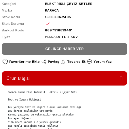
Kategori
ELEKTRİKLİ ÇEYİZ SETLERİ
Marka
KARACA
Stok Kodu
153.03.06.2495
Stok Durumu
Barkod Kodu
8697918819491
Fiyat
11.557,54 TL + KDV
GELINCE HABER VER
Paylaş
Tavsiye Et
Yorum Yaz
Ürün Bilgisi
Karaca Gurme Plus Antrasit Elektrikli Çeyiz Seti

Tost ve Izgara Makinesi

Tek yüzeyde tost ve ızgara olarak kullanma özelliği

180 derece açılabilen üst gövde

Yanmaz yapışmaz ve yıkanabilir granit plakalar

Isı ayar düğmesi

Kısa devre koruma ile yüksek güvenlik

Yağ kanalı sayesinde temiz kullanım
