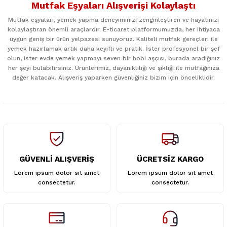
Mutfak Eşyaları Alışverişi Kolaylaştı
kullanarak tarafımıza iletebilirsiniz.
Görüş ve önerileriniz için teşekkür ederiz.
Mutfak eşyaları, yemek yapma deneyiminizi zenginleştiren ve hayatınızı
kolaylaştıran önemli araçlardır. E-ticaret platformumuzda, her ihtiyaca
uygun geniş bir ürün yelpazesi sunuyoruz. Kaliteli mutfak gereçleri ile
Ürün resmi kalitesiz, bozuk veya görüntülenemiyor.
yemek hazırlamak artık daha keyifli ve pratik. İster profesyonel bir şef
Ürün açıklamasında eksik bilgiler bulunuyor.
olun, ister evde yemek yapmayı seven bir hobi aşçısı, burada aradığınız
her şeyi bulabilirsiniz. Ürünlerimiz, dayanıklılığı ve şıklığı ile mutfağınıza
Ürün bilgilerinde hatalar bulunuyor.
değer katacak. Alışveriş yaparken güvenliğiniz bizim için önceliklidir.
Ürün fiyatı diğer sitelerden daha pahalı.
Bu ürüne benzer farklı alternatifler olmalı.
GÜVENLİ ALIŞVERİŞ
ÜCRETSİZ KARGO
Gönder
Lorem ipsum dolor sit amet
Lorem ipsum dolor sit amet
consectetur.
consectetur.