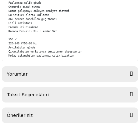
Paslanmaz çelik gövde

Otomatik sıcak tutma

Susuz çalışmayı önleyen emniyet sistemi

Su ısıtıcı olarak kullanım

360 derece dönebilen güç tabanı

Gizli rezistans

Parmak izi bırakmaz

Karaca Pro-midi 3lü Blender Set 

550 W

220-240 V/50-60 Hz

Ayrılabilir gövde

Çıkarılabilen ve kolayca temizlenen aksesuarlar

Kolay yıkanabilen paslanmaz çelik bıçaklar
Yorumlar
Taksit Seçenekleri
Bu ürüne ilk yorumu siz yapın!
Önerileriniz
Yorum Yaz
Bu ürünün fiyat bilgisi, resim, ürün açıklamalarında ve diğer
konularda yetersiz gördüğünüz noktaları öneri formunu