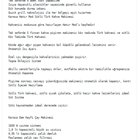
Tek seferde 4 adet tost yapabilme 

Isıya dayanıklı plastikler sayesinde güvenli kullanım 

Dik konumda durma imkanı 

Quick grill teknolojisi ile her bölgeyi eşit kızartma

Karaca Hatır Mod Sütlü Türk Kahve Makinesi 

Kahvenizi modunuza göre hazırlayan Hatır Mod’u keşfedin!

Tek seferde 5 fincan kahve pişiren makineniz köz tadında Türk kahvesi ve sütlü içece
Köz Tadında Türk Kahvesi

Közde ağır ağır pişen kahvenin bol köpüklü geleneksel lezzetini verir.

Otomatik Isı Ayarı

Özel ısı dengesiyle kahvelerinizi yakmadan pişirir.

Taşma Önleyici Sistem

Akıllı sensörleriyle taşmayı önler, mutfakta ekstra bir temizlikle uğraşmanıza gerek 
Otomatik Kapanma

Pişirme sonrası cezveyi çıkardığınızda makineniz otomatik olarak kapanır, kontrol et
Sütlü İçecek Hazırlama

Sütlü Türk kahvesi, sütlü sıcak çikolata, sütlü hazır kahve lezzetlerini ideal kıvamd
Süt Isıtma

Sütü kaynatmadan ideal derecede ısıtır.

Karaca Dem Keyfi Çay Makinesi 

1650 W ısıtma sistemi

1,8 lt kapasiteli büyük su ısıtıcı

0,95 lt kapasiteli çelik demlik

Paslanmaz çelik çay filtresi
