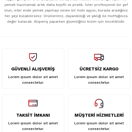
Ürün resmi kalitesiz, bozuk veya görüntülenemiyor.
yemek hazırlamak artık daha keyifli ve pratik. İster profesyonel bir şef
Ürün açıklamasında eksik bilgiler bulunuyor.
olun, ister evde yemek yapmayı seven bir hobi aşçısı, burada aradığınız
her şeyi bulabilirsiniz. Ürünlerimiz, dayanıklılığı ve şıklığı ile mutfağınıza
Ürün bilgilerinde hatalar bulunuyor.
değer katacak. Alışveriş yaparken güvenliğiniz bizim için önceliklidir.
Ürün fiyatı diğer sitelerden daha pahalı.
Bu ürüne benzer farklı alternatifler olmalı.
GÜVENLİ ALIŞVERİŞ
ÜCRETSİZ KARGO
Gönder
Lorem ipsum dolor sit amet
Lorem ipsum dolor sit amet
consectetur.
consectetur.
TAKSİT İMKANI
MÜŞTERİ HİZMETLERİ
Lorem ipsum dolor sit amet
Lorem ipsum dolor sit amet
consectetur.
consectetur.