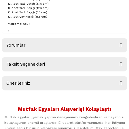
12 Adet Tatlı Çatalı (17.5 cm)
12 Adet Tatlı Kaşığı (17.5 cm)
12 Adet Tatlı Bıçağı (20 cm)
12 Adet Çay Kaşığı (11.5 cm)
Malzeme: Çelik
Yorumlar
Taksit Seçenekleri
Bu ürüne ilk yorumu siz yapın!
Önerileriniz
Yorum Yaz
Bu ürünün fiyat bilgisi, resim, ürün açıklamalarında ve diğer
konularda yetersiz gördüğünüz noktaları öneri formunu
Mutfak Eşyaları Alışverişi Kolaylaştı
kullanarak tarafımıza iletebilirsiniz.
Görüş ve önerileriniz için teşekkür ederiz.
Mutfak eşyaları, yemek yapma deneyiminizi zenginleştiren ve hayatınızı
kolaylaştıran önemli araçlardır. E-ticaret platformumuzda, her ihtiyaca
uygun geniş bir ürün yelpazesi sunuyoruz. Kaliteli mutfak gereçleri ile