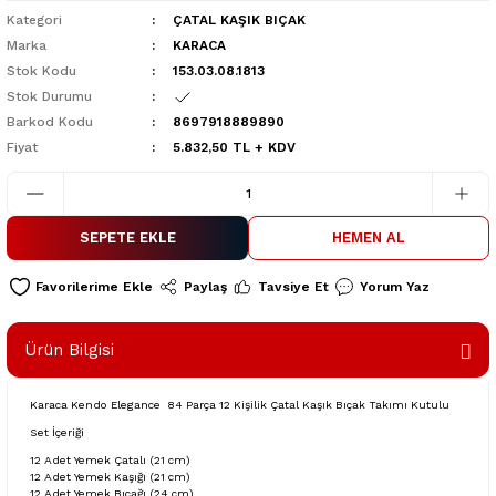
Kategori
ÇATAL KAŞIK BIÇAK
Marka
KARACA
Stok Kodu
153.03.08.1813
Stok Durumu
Barkod Kodu
8697918889890
Fiyat
5.832,50 TL + KDV
SEPETE EKLE
HEMEN AL
Paylaş
Tavsiye Et
Yorum Yaz
Ürün Bilgisi
Karaca Kendo Elegance 84 Parça 12 Kişilik Çatal Kaşık Bıçak Takımı Kutulu
Set İçeriği
12 Adet Yemek Çatalı (21 cm)
12 Adet Yemek Kaşığı (21 cm)
12 Adet Yemek Bıçağı (24 cm)