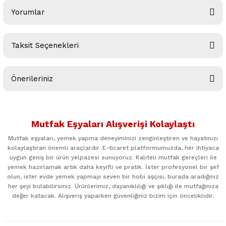
Yorumlar
Taksit Seçenekleri
Bu ürüne ilk yorumu siz yapın!
Önerileriniz
Yorum Yaz
Bu ürünün fiyat bilgisi, resim, ürün açıklamalarında ve diğer
konularda yetersiz gördüğünüz noktaları öneri formunu
Mutfak Eşyaları Alışverişi Kolaylaştı
kullanarak tarafımıza iletebilirsiniz.
Görüş ve önerileriniz için teşekkür ederiz.
Mutfak eşyaları, yemek yapma deneyiminizi zenginleştiren ve hayatınızı
kolaylaştıran önemli araçlardır. E-ticaret platformumuzda, her ihtiyaca
uygun geniş bir ürün yelpazesi sunuyoruz. Kaliteli mutfak gereçleri ile
Ürün resmi kalitesiz, bozuk veya görüntülenemiyor.
yemek hazırlamak artık daha keyifli ve pratik. İster profesyonel bir şef
Ürün açıklamasında eksik bilgiler bulunuyor.
olun, ister evde yemek yapmayı seven bir hobi aşçısı, burada aradığınız
her şeyi bulabilirsiniz. Ürünlerimiz, dayanıklılığı ve şıklığı ile mutfağınıza
Ürün bilgilerinde hatalar bulunuyor.
değer katacak. Alışveriş yaparken güvenliğiniz bizim için önceliklidir.
Ürün fiyatı diğer sitelerden daha pahalı.
Bu ürüne benzer farklı alternatifler olmalı.