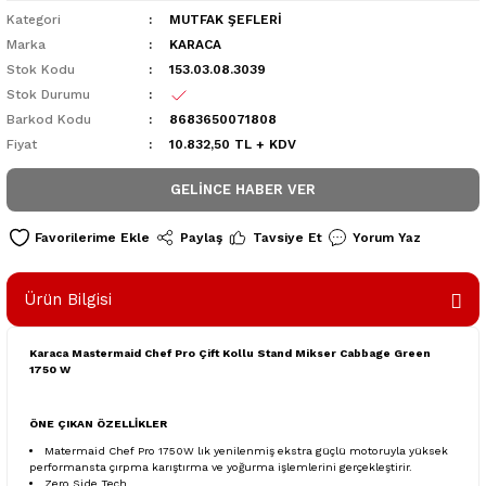
Kategori
MUTFAK ŞEFLERİ
Marka
KARACA
Stok Kodu
153.03.08.3039
Stok Durumu
Barkod Kodu
8683650071808
Fiyat
10.832,50 TL + KDV
GELINCE HABER VER
Paylaş
Tavsiye Et
Yorum Yaz
Ürün Bilgisi
Karaca Mastermaid Chef Pro Çift Kollu Stand Mikser Cabbage Green
1750 W
ÖNE ÇIKAN ÖZELLİKLER
Matermaid Chef Pro 1750W lık yenilenmiş ekstra güçlü motoruyla yüksek
performansta çırpma karıştırma ve yoğurma işlemlerini gerçekleştirir.
Zero Side Tech