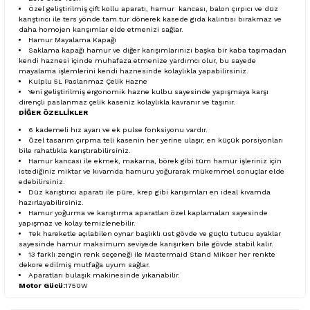
Özel geliştirilmiş çift kollu aparatı, hamur kancası, balon çırpıcı ve düz
karıştırıcı ile ters yönde tam tur dönerek kasede gıda kalıntısı bırakmaz ve
daha homojen karışımlar elde etmenizi sağlar.
Hamur Mayalama Kapağı
Saklama kapağı hamur ve diğer karışımlarınızı başka bir kaba taşımadan
kendi haznesi içinde muhafaza etmenize yardımcı olur, bu sayede
mayalama işlemlerini kendi haznesinde kolaylıkla yapabilirsiniz.
Kulplu 5L Paslanmaz Çelik Hazne
Yeni geliştirilmiş ergonomik hazne kulbu sayesinde yapışmaya karşı
dirençli paslanmaz çelik kaseniz kolaylıkla kavranır ve taşınır.
DİĞER ÖZELLİKLER
6 kademeli hız ayarı ve ek pulse fonksiyonu vardır.
Özel tasarım çırpma teli kasenin her yerine ulaşır, en küçük porsiyonları
bile rahatlıkla karıştırabilirsiniz.
Hamur kancası ile ekmek, makarna, börek gibi tüm hamur işleriniz için
istediğiniz miktar ve kıvamda hamuru yoğurarak mükemmel sonuçlar elde
edebilirsiniz.
Düz karıştırıcı aparatı ile püre, krep gibi karışımları en ideal kıvamda
hazırlayabilirsiniz.
Hamur yoğurma ve karıştırma aparatları özel kaplamaları sayesinde
yapışmaz ve kolay temizlenebilir.
Tek hareketle açılabilen oynar başlıklı üst gövde ve güçlü tutucu ayaklar
sayesinde hamur maksimum seviyede karışırken bile gövde stabil kalır.
13 farklı zengin renk seçeneği ile Mastermaid Stand Mikser her renkte
dekore edilmiş mutfağa uyum sağlar.
Aparatları bulaşık makinesinde yıkanabilir.
Motor Gücü:
1750W