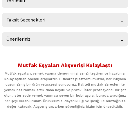
Yorumlar
Taksit Seçenekleri
Bu ürüne ilk yorumu siz yapın!
Önerileriniz
Yorum Yaz
Bu ürünün fiyat bilgisi, resim, ürün açıklamalarında ve diğer
konularda yetersiz gördüğünüz noktaları öneri formunu
Mutfak Eşyaları Alışverişi Kolaylaştı
kullanarak tarafımıza iletebilirsiniz.
Görüş ve önerileriniz için teşekkür ederiz.
Mutfak eşyaları, yemek yapma deneyiminizi zenginleştiren ve hayatınızı
kolaylaştıran önemli araçlardır. E-ticaret platformumuzda, her ihtiyaca
uygun geniş bir ürün yelpazesi sunuyoruz. Kaliteli mutfak gereçleri ile
Ürün resmi kalitesiz, bozuk veya görüntülenemiyor.
yemek hazırlamak artık daha keyifli ve pratik. İster profesyonel bir şef
Ürün açıklamasında eksik bilgiler bulunuyor.
olun, ister evde yemek yapmayı seven bir hobi aşçısı, burada aradığınız
her şeyi bulabilirsiniz. Ürünlerimiz, dayanıklılığı ve şıklığı ile mutfağınıza
Ürün bilgilerinde hatalar bulunuyor.
değer katacak. Alışveriş yaparken güvenliğiniz bizim için önceliklidir.
Ürün fiyatı diğer sitelerden daha pahalı.
Bu ürüne benzer farklı alternatifler olmalı.