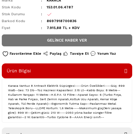
Marka
KARACA
Stok Kodu
153.01.06.4787
Stok Durumu
Barkod Kodu
8697918700836
Fiyat
7.915,88 TL + KDV
GELINCE HABER VER
Paylaş
Tavsiye Et
Yorum Yaz
Ürün Bilgisi
Karaca Vantuz 8 Antrasit Elektrik Süpürgesi----Ürün Özellikleri----Güç: 899
Watt--Ses: 73 Db--Toz Haznesi Kapasitesi: 3.15 Lt--Kablo Boyu: 8 Metre--
Kullanım Yarıçapı: 11 Metre--H.E.P.A: 13 Filtre--Aparat Sayısı: 6 (Turbo Fırça,
Halı ve Parke Fırçası, Sert Zemin Aparatı,Koltuk Ucu Aparatı, Kenar Köşe
Aparatı, Tül Perde Aparatı)--Ergonomik Tutma Sapı--Paslanmaz Metal
Teleskopik Boru--LLDPE Hortum: 1,6 Metre----Maksimum güç(Yeni yasaya
göre): 899 W--Çekim gücü: 210 W----2050 yılına kadar sünger filtre
garantisi--2 Yıl Garantili--Turbo Cyclone 8--AAAA Enerji sınıfı--