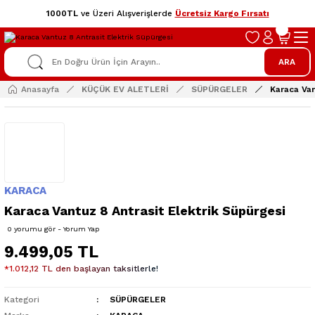
1000TL
ve Üzeri Alışverişlerde
Ücretsiz Kargo Fırsatı
ARA
Anasayfa
KÜÇÜK EV ALETLERİ
SÜPÜRGELER
Karaca Van
KARACA
Karaca Vantuz 8 Antrasit Elektrik Süpürgesi
0 yorumu gör - Yorum Yap
9.499,05 TL
*1.012,12 TL den başlayan taksitlerle!
Kategori
SÜPÜRGELER