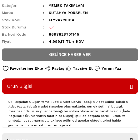
Kategori
YEMEK TAKIMLARI
Marka
KÜTAHYA PORSELEN
Stok Kodu
FLY24Y20014
Stok Durumu
Barkod Kodu
8697828701145
Fiyat
4.999,17 TL + KDV
GELINCE HABER VER
Paylaş
Tavsiye Et
Yorum Yaz
Ürün Bilgisi
24 Parçadan Oluşan Yemek Seti 6 Adet Servis Tabağı 6 Adet Çukur Tabak 6
Adet Pasta Tabağı 6 adet Kaseden oluşmaktadır. Yemek Setinizi bulaşık
makinesinde uzun yıllar herhangi bir solma olmadan kullanabilirsiniz.;İade
Koşulları : Ürünlerinizin tarafınıza ulaştığı şekilde patpata sarılı, kutulu ve
ambalajı bozulmamış olarak iade edilmesi gerekmektedir. ;Aksi halde
gönderilen iadeler kabul edilemeyecektir.