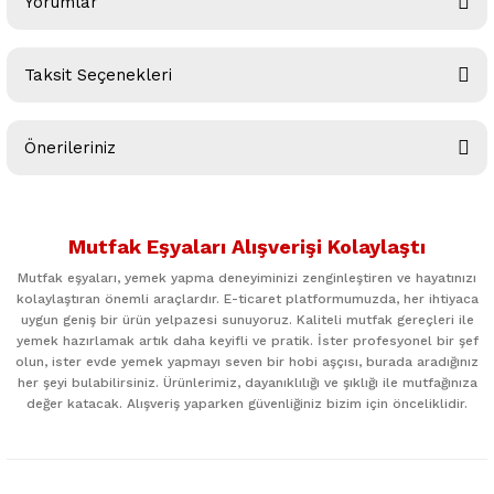
Yorumlar
Taksit Seçenekleri
Bu ürüne ilk yorumu siz yapın!
Önerileriniz
Yorum Yaz
Bu ürünün fiyat bilgisi, resim, ürün açıklamalarında ve diğer
konularda yetersiz gördüğünüz noktaları öneri formunu
Mutfak Eşyaları Alışverişi Kolaylaştı
kullanarak tarafımıza iletebilirsiniz.
Görüş ve önerileriniz için teşekkür ederiz.
Mutfak eşyaları, yemek yapma deneyiminizi zenginleştiren ve hayatınızı
kolaylaştıran önemli araçlardır. E-ticaret platformumuzda, her ihtiyaca
uygun geniş bir ürün yelpazesi sunuyoruz. Kaliteli mutfak gereçleri ile
Ürün resmi kalitesiz, bozuk veya görüntülenemiyor.
yemek hazırlamak artık daha keyifli ve pratik. İster profesyonel bir şef
Ürün açıklamasında eksik bilgiler bulunuyor.
olun, ister evde yemek yapmayı seven bir hobi aşçısı, burada aradığınız
her şeyi bulabilirsiniz. Ürünlerimiz, dayanıklılığı ve şıklığı ile mutfağınıza
Ürün bilgilerinde hatalar bulunuyor.
değer katacak. Alışveriş yaparken güvenliğiniz bizim için önceliklidir.
Ürün fiyatı diğer sitelerden daha pahalı.
Bu ürüne benzer farklı alternatifler olmalı.