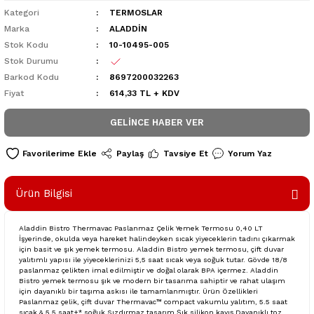
Kategori
TERMOSLAR
Marka
ALADDİN
Stok Kodu
10-10495-005
Stok Durumu
Barkod Kodu
8697200032263
Fiyat
614,33 TL + KDV
GELINCE HABER VER
Paylaş
Tavsiye Et
Yorum Yaz
Ürün Bilgisi
Aladdin Bistro Thermavac Paslanmaz Çelik Yemek Termosu 0,40 LT
İşyerinde, okulda veya hareket halindeyken sıcak yiyeceklerin tadını çıkarmak
için basit ve şık yemek termosu. Aladdin Bistro yemek termosu, çift duvar
yalıtımlı yapısı ile yiyeceklerinizi 5,5 saat sıcak veya soğuk tutar. Gövde 18/8
paslanmaz çelikten imal edilmiştir ve doğal olarak BPA içermez. Aladdin
Bistro yemek termosu şık ve modern bir tasarıma sahiptir ve rahat ulaşım
için dayanıklı bir taşıma askısı ile tamamlanmıştır. Ürün Özellikleri
Paslanmaz çelik, çift duvar Thermavac™ compact vakumlu yalıtım, 5.5 saat
sıcak & 5.5 saat+* soğuk Sızdırmaz tasarım Şık silikon kayış Dayanıklı toz