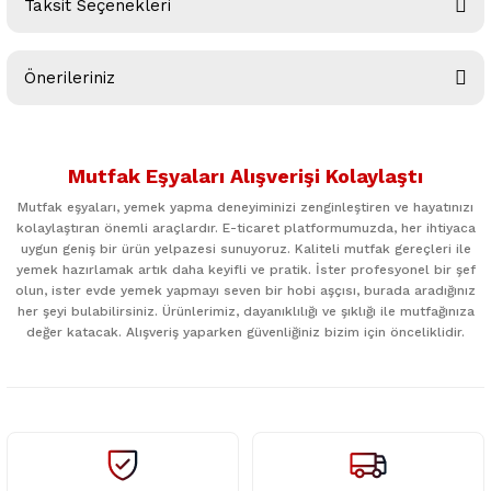
Taksit Seçenekleri
Bu ürüne ilk yorumu siz yapın!
Önerileriniz
Yorum Yaz
Bu ürünün fiyat bilgisi, resim, ürün açıklamalarında ve diğer
konularda yetersiz gördüğünüz noktaları öneri formunu
Mutfak Eşyaları Alışverişi Kolaylaştı
kullanarak tarafımıza iletebilirsiniz.
Görüş ve önerileriniz için teşekkür ederiz.
Mutfak eşyaları, yemek yapma deneyiminizi zenginleştiren ve hayatınızı
kolaylaştıran önemli araçlardır. E-ticaret platformumuzda, her ihtiyaca
uygun geniş bir ürün yelpazesi sunuyoruz. Kaliteli mutfak gereçleri ile
Ürün resmi kalitesiz, bozuk veya görüntülenemiyor.
yemek hazırlamak artık daha keyifli ve pratik. İster profesyonel bir şef
Ürün açıklamasında eksik bilgiler bulunuyor.
olun, ister evde yemek yapmayı seven bir hobi aşçısı, burada aradığınız
her şeyi bulabilirsiniz. Ürünlerimiz, dayanıklılığı ve şıklığı ile mutfağınıza
Ürün bilgilerinde hatalar bulunuyor.
değer katacak. Alışveriş yaparken güvenliğiniz bizim için önceliklidir.
Ürün fiyatı diğer sitelerden daha pahalı.
Bu ürüne benzer farklı alternatifler olmalı.