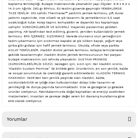
kaplama Yenilikçiliği, Bulaşık makinesinde yıkanabilir yapı Ölçüler: 9.8 x 9.0 x
14.0 cm Ağırlık: 282 gr BPA'sız, EU testini güvenle geçmiştir YEMEKLERDE
TAZE YENİLİK: Stil sahibi Thermavac™ yalıtımlı yemek termosu, çift duvar
yalıtımı sayesinde, ince silüeti ve şık tasarımı ile yemeklerinizi 5,5 saat
sıcak/soğuk tutar. Kolay taşınır, kompakttır ve dayanıklı toz kaplamaya
sahiptir. SÜRDÜRÜLEBİLİR VE GÜVENLİ: Dayanıklı paslanmaz çelikten
yapılmış, AB tarafından test edilmiş, güvenli, yeniden kullanılabilir yemek
termosu. BPA İÇERMEZ. SIZDIRMAZ: Nerede olursanız olun yemeğinizin
tadını çıkarmanız için sızdırmaz kapaklı ve şık silikon kayışlı, yoğurt veya
çorba gibi gıdalar için hafif yemek termosu. Okulda, ofiste veya parkta.
KOLAY TEMİZLENİR: Aladdin Bistro yemek termosu, kolayca temizlenecek
şekilde tasarlanmıştır. Aladdin Bistro yemek termosunuzun her parçası
bulaşık makinesinin üst rafında yıkanabilir. SUSTAIN PROMISE
(SÜRDÜRÜLEBİLİRLİK SÖZÜ): Gezegen için, sizin için. Her Aladdin ürünü,
"Aladdin Sustain Promise” ile birlikte gelir. Ürünlerinin, en son yenilik, kalite
ve sosyal sorumluluk ile üretildiği garanti edilmektedir. ALADDİN TERMOS
HAKKINDA: 1908'den beri yenilik peşinde olan Aladdin, kalite,
sürdürülebilirlik ve iyiliğe olan tutkularından dolayı lider tasarımı ve
yenilikçiliği ile dünya çapında tanınmaktadır. Size ve gezegene iyi gelecek
ürünler üretiyoruz. Fabrikalarımızda doğal kaynakları ve enerjiyi azaltırken
malzemeleri, insanları ve çevreye değer veren bir davranış kurallarına göre
etik olarak üretiyoruz.
Yorumlar