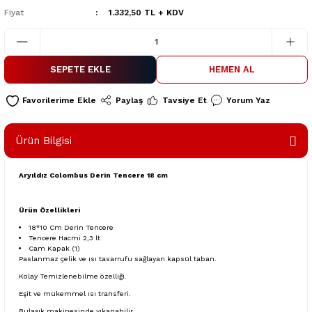
Fiyat
1.332,50 TL + KDV
SEPETE EKLE
HEMEN AL
Paylaş
Tavsiye Et
Yorum Yaz
Ürün Bilgisi
Aryıldız Colombus Derin Tencere 18 cm
Ürün Özellikleri
18*10 Cm Derin Tencere
Tencere Hacmi 2,3 lt
Cam Kapak (1)
Paslanmaz çelik ve ısı tasarrufu sağlayan kapsül taban.
Kolay Temizlenebilme özelliği.
Eşit ve mükemmel ısı transferi.
Bulaşık makinesinde yıkanabilir.