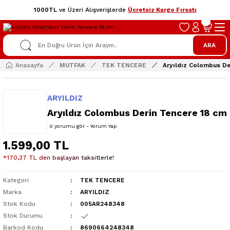
1000TL
ve Üzeri Alışverişlerde
Ücretsiz Kargo Fırsatı
ARA
Anasayfa
MUTFAK
TEK TENCERE
Aryıldız Colombus De
ARYILDIZ
Aryıldız Colombus Derin Tencere 18 cm
0 yorumu gör - Yorum Yap
1.599,00 TL
*170,37 TL den başlayan taksitlerle!
Kategori
TEK TENCERE
Marka
ARYILDIZ
Stok Kodu
005AR248348
Stok Durumu
Barkod Kodu
8690664248348