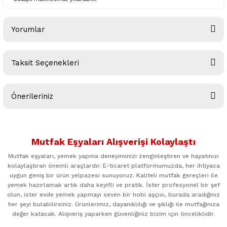
Yorumlar
Taksit Seçenekleri
Bu ürüne ilk yorumu siz yapın!
Önerileriniz
Yorum Yaz
Bu ürünün fiyat bilgisi, resim, ürün açıklamalarında ve diğer
konularda yetersiz gördüğünüz noktaları öneri formunu
Mutfak Eşyaları Alışverişi Kolaylaştı
kullanarak tarafımıza iletebilirsiniz.
Görüş ve önerileriniz için teşekkür ederiz.
Mutfak eşyaları, yemek yapma deneyiminizi zenginleştiren ve hayatınızı
kolaylaştıran önemli araçlardır. E-ticaret platformumuzda, her ihtiyaca
uygun geniş bir ürün yelpazesi sunuyoruz. Kaliteli mutfak gereçleri ile
Ürün resmi kalitesiz, bozuk veya görüntülenemiyor.
yemek hazırlamak artık daha keyifli ve pratik. İster profesyonel bir şef
Ürün açıklamasında eksik bilgiler bulunuyor.
olun, ister evde yemek yapmayı seven bir hobi aşçısı, burada aradığınız
her şeyi bulabilirsiniz. Ürünlerimiz, dayanıklılığı ve şıklığı ile mutfağınıza
Ürün bilgilerinde hatalar bulunuyor.
değer katacak. Alışveriş yaparken güvenliğiniz bizim için önceliklidir.
Ürün fiyatı diğer sitelerden daha pahalı.