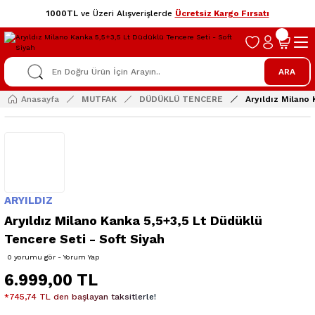
1000TL
ve Üzeri Alışverişlerde
Ücretsiz Kargo Fırsatı
ARA
Anasayfa
MUTFAK
DÜDÜKLÜ TENCERE
Aryıldız Milano 
ARYILDIZ
Aryıldız Milano Kanka 5,5+3,5 Lt Düdüklü
Tencere Seti - Soft Siyah
0 yorumu gör - Yorum Yap
6.999,00 TL
*745,74 TL den başlayan taksitlerle!