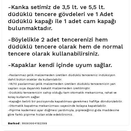
-Kanka setimiz de 3,5 lt. ve 5,5 lt.
düdüklü tencere gövdeleri ve 1 Adet
düdüklü kapağı ile 1 adet cam kapağı
bulunmaktadır.
-Böylelikle 2 adet tencerenizi hem
düdüklü tencere olarak hem de normal
tencere olarak kullanabilirsiniz.
-Kapaklar kendi içinde uyum sağlar.
-Paslanmaz çelik malzemeden üretilen düdüklü tencereniz indüksiyon
dahil bütün ocaklar da kullanılabilir.
-18/10 paslanmaz çelik malzemeden üretilen düdüklü tencerenizin yan
sapları ısıya dayanıklı bakalit malzemeden üretilmiştir.
-Düdüklü tencerenizin sahip olduğu tam otomatik mekanizma, rahat ve
kolay kullanım sağlar.
-Kapağın belirli bir pozisyonda kapatılması gerekmez hafifçe döndürülebilir.
-Otomatik kapatma mekanizması sayesinde kolayca kapatılabilir.
-Pişirme kademesi ayar düğmesi yardımıyla, pişireceğiniz gıda maddesine
göre farklı pişirme hızları elde edebilirsiniz.
Barkod :
8690664192399