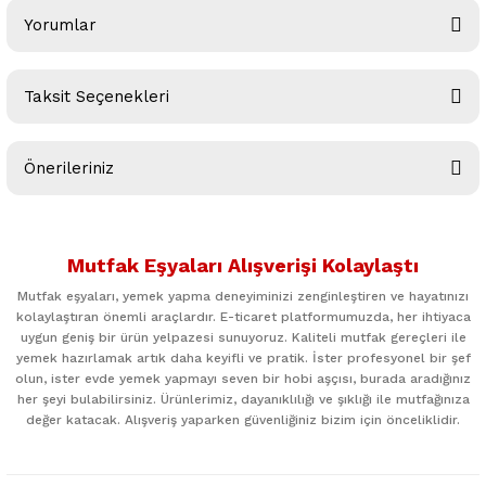
Yorumlar
Taksit Seçenekleri
Bu ürüne ilk yorumu siz yapın!
Önerileriniz
Yorum Yaz
Bu ürünün fiyat bilgisi, resim, ürün açıklamalarında ve diğer
konularda yetersiz gördüğünüz noktaları öneri formunu
Mutfak Eşyaları Alışverişi Kolaylaştı
kullanarak tarafımıza iletebilirsiniz.
Görüş ve önerileriniz için teşekkür ederiz.
Mutfak eşyaları, yemek yapma deneyiminizi zenginleştiren ve hayatınızı
kolaylaştıran önemli araçlardır. E-ticaret platformumuzda, her ihtiyaca
uygun geniş bir ürün yelpazesi sunuyoruz. Kaliteli mutfak gereçleri ile
Ürün resmi kalitesiz, bozuk veya görüntülenemiyor.
yemek hazırlamak artık daha keyifli ve pratik. İster profesyonel bir şef
Ürün açıklamasında eksik bilgiler bulunuyor.
olun, ister evde yemek yapmayı seven bir hobi aşçısı, burada aradığınız
her şeyi bulabilirsiniz. Ürünlerimiz, dayanıklılığı ve şıklığı ile mutfağınıza
Ürün bilgilerinde hatalar bulunuyor.
değer katacak. Alışveriş yaparken güvenliğiniz bizim için önceliklidir.
Ürün fiyatı diğer sitelerden daha pahalı.
Bu ürüne benzer farklı alternatifler olmalı.