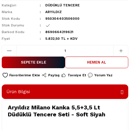
Kategori
DÜDÜKLÜ TENCERE
Marka
ARYILDIZ
Stok Kodu
950304403506000
Stok Durumu
Barkod Kodu
8690664219621
Fiyat
5.832,50 TL + KDV
SEPETE EKLE
HEMEN AL
Paylaş
Tavsiye Et
Yorum Yaz
Ürün Bilgisi
Aryıldız Milano Kanka 5,5+3,5 Lt
Düdüklü Tencere Seti - Soft Siyah