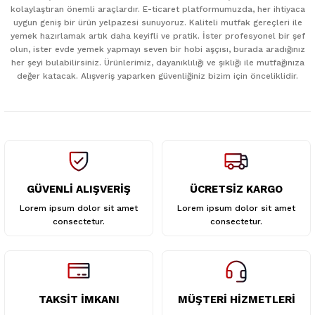
kolaylaştıran önemli araçlardır. E-ticaret platformumuzda, her ihtiyaca
uygun geniş bir ürün yelpazesi sunuyoruz. Kaliteli mutfak gereçleri ile
Ürün resmi kalitesiz, bozuk veya görüntülenemiyor.
yemek hazırlamak artık daha keyifli ve pratik. İster profesyonel bir şef
Ürün açıklamasında eksik bilgiler bulunuyor.
olun, ister evde yemek yapmayı seven bir hobi aşçısı, burada aradığınız
her şeyi bulabilirsiniz. Ürünlerimiz, dayanıklılığı ve şıklığı ile mutfağınıza
Ürün bilgilerinde hatalar bulunuyor.
değer katacak. Alışveriş yaparken güvenliğiniz bizim için önceliklidir.
Ürün fiyatı diğer sitelerden daha pahalı.
Bu ürüne benzer farklı alternatifler olmalı.
GÜVENLİ ALIŞVERİŞ
ÜCRETSİZ KARGO
Gönder
Lorem ipsum dolor sit amet
Lorem ipsum dolor sit amet
consectetur.
consectetur.
TAKSİT İMKANI
MÜŞTERİ HİZMETLERİ