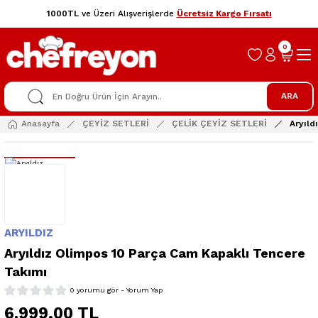
1000TL
ve Üzeri Alışverişlerde
Ücretsiz Kargo Fırsatı
0
ARA
Anasayfa
ÇEYİZ SETLERİ
ÇELİK ÇEYİZ SETLERİ
Aryıld
ARYILDIZ
Aryıldız Olimpos 10 Parça Cam Kapaklı Tencere
Takımı
0 yorumu gör - Yorum Yap
6.999,00 TL