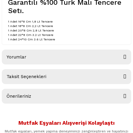
Garantılı %100 Turk Malı Tencere
Setı.
1 Adet 16*8 Cm 1,8 Lt Tencere
1 Adet 18*8 Cm 2,2 Lt Tencere
1 Adet 20*8 Cm 2,8 Lt Tencere
1 Adet 22*8 Cm 3.2 Lt Tencere
1 Adet 24*10 Cm 3.6 Lt Tencere
Yorumlar
Taksit Seçenekleri
Bu ürüne ilk yorumu siz yapın!
Önerileriniz
Yorum Yaz
Bu ürünün fiyat bilgisi, resim, ürün açıklamalarında ve diğer
konularda yetersiz gördüğünüz noktaları öneri formunu
Mutfak Eşyaları Alışverişi Kolaylaştı
kullanarak tarafımıza iletebilirsiniz.
Görüş ve önerileriniz için teşekkür ederiz.
Mutfak eşyaları, yemek yapma deneyiminizi zenginleştiren ve hayatınızı