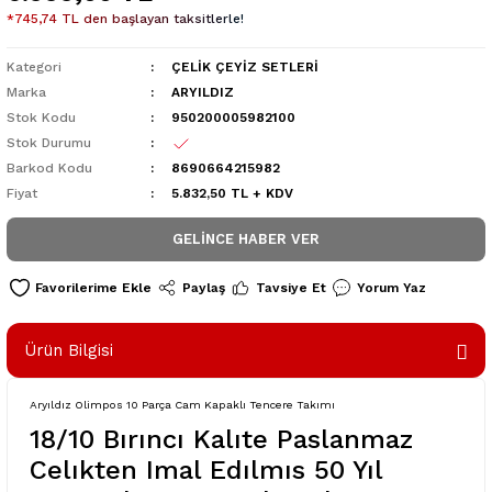
*745,74 TL den başlayan taksitlerle!
Kategori
ÇELİK ÇEYİZ SETLERİ
Marka
ARYILDIZ
Stok Kodu
950200005982100
Stok Durumu
Barkod Kodu
8690664215982
Fiyat
5.832,50 TL + KDV
GELINCE HABER VER
Paylaş
Tavsiye Et
Yorum Yaz
Ürün Bilgisi
Aryıldız Olimpos 10 Parça Cam Kapaklı Tencere Takımı
18/10 Bırıncı Kalıte Paslanmaz
Celıkten Imal Edılmıs 50 Yıl