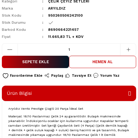
Kategori
ÇELİK ÇEYİZ SETLERİ
Marka
ARYILDIZ
Stok Kodu
950260506242100
Stok Durumu
Barkod Kodu
8690664221457
Fiyat
11.665,83 TL + KDV
SEPETE EKLE
HEMEN AL
Paylaş
Tavsiye Et
Yorum Yaz
Ürün Bilgisi
Aryıldız Vento Prestige Çizgili 20 Parça İdeal Set
Materyal: 18/10 Paslanmaz Çelik 24 ay garantilidir. Bulaşık makinesinde
yıkanabilir. İndüksiyonlu ocaklar için kullanıma uygundur. Kapaklar temperli
camdan üretilmiştir. Set İçeriği Çaydanlık Seti (4 Parça) (Çelik demlik kapağı
+ demlik + çelik suluk kapağı + suluk) Geniş hacimli ve şık tasarımlı, Bulaşık
makinesinde yıkamaya uygundur. 18/10 Paslanmaz Çelik 1 lt Demlik