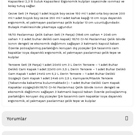
Kapasitesi 2,3 lt Suluk Kapasitesi Ergonomik kulpları sayesinde ısınmaz ve
kolay tutuş sağlar.
Cezve Seti (4 Parça) 1 adet küçük boy cezve 150 ml 1 adet orta boy cezve 200
ml 1 adet büyük boy cezve 250 ml 1 adet kahve kaşığı 13 cm Isıya dayanıklı
ergonomik, el yakmayan paslanmaz çelik kulplar 13 cm uzunluğundadır.
Bulaşık makinesinde yıkamaya uygundur.
18/10 Paslanmaz Çelik Sahan Seti (4 Parça) (18x5 cm sahan + 20x5 cm
sahan + 2 adet buhar delikli cam kapak) 18/10 Cr-Ni Paslanmaz Çelik Gövde
Isının dengeli ve ekonomik dağılımını sağlayan 3 katmanlı kapsül taban
Özenle polisajlanmış parlaklığını koruyan dış yüzeyler Şık tasarımlı cam
kapaklar Isıya dayanıklı ergonomik, el yakmayan paslanmaz çelik tepe ve
kulplar
Tencere Seti (8 Parça) 1 adet 20x10 cm 3 L Derin Tencere – 1 adet Buhar
Delikli Cam Kapak 1 adet 22x10 cm 3,5 L Derin Tencere – 1 adet Buhar Delikli
Cam Kapak 1 adet 24x12 cm 5,2 L Derin Tencere – 1 adet Buhar Delikli
Süzgeçli Cam Kapak 1 adet 24x6 cm 2,5 L Karnıyarık/Pilavlık Tencere
(Tabanında kabartma bulunmaktadır.)– 1 adet Buhar Delikli Cam Kapak
Kapaklar süzgeçlidir.18/10 Cr-Ni Paslanmaz Çelik Gövde Isının dengeli ve
ekonomik dağılımını sağlayan 3 katmanlı kapsül taban Özenle polisajlanmış
parlaklığını koruyan dış yüzeyler Şık tasarımlı cam kapaklar Isıya dayanıklı
ergonomik, el yakmayan paslanmaz çelik tepe ve kulplar
Yorumlar