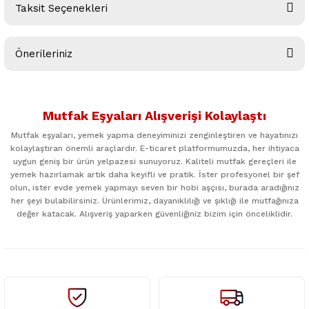
Taksit Seçenekleri
Bu ürüne ilk yorumu siz yapın!
Önerileriniz
Yorum Yaz
Bu ürünün fiyat bilgisi, resim, ürün açıklamalarında ve diğer
konularda yetersiz gördüğünüz noktaları öneri formunu
Mutfak Eşyaları Alışverişi Kolaylaştı
kullanarak tarafımıza iletebilirsiniz.
Görüş ve önerileriniz için teşekkür ederiz.
Mutfak eşyaları, yemek yapma deneyiminizi zenginleştiren ve hayatınızı
kolaylaştıran önemli araçlardır. E-ticaret platformumuzda, her ihtiyaca
uygun geniş bir ürün yelpazesi sunuyoruz. Kaliteli mutfak gereçleri ile
Ürün resmi kalitesiz, bozuk veya görüntülenemiyor.
yemek hazırlamak artık daha keyifli ve pratik. İster profesyonel bir şef
Ürün açıklamasında eksik bilgiler bulunuyor.
olun, ister evde yemek yapmayı seven bir hobi aşçısı, burada aradığınız
her şeyi bulabilirsiniz. Ürünlerimiz, dayanıklılığı ve şıklığı ile mutfağınıza
Ürün bilgilerinde hatalar bulunuyor.
değer katacak. Alışveriş yaparken güvenliğiniz bizim için önceliklidir.
Ürün fiyatı diğer sitelerden daha pahalı.
Bu ürüne benzer farklı alternatifler olmalı.