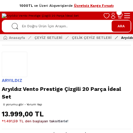
1000TL
ve Üzeri Alışverişlerde
Ücretsiz Kargo Fırsatı
ARA
Anasayfa
ÇEYİZ SETLERİ
ÇELİK ÇEYİZ SETLERİ
Aryıld
ARYILDIZ
Aryıldız Vento Prestige Çizgili 20 Parça İdeal
Set
0 yorumu gör - Yorum Yap
13.999,00 TL
*1.491,59 TL den başlayan taksitlerle!