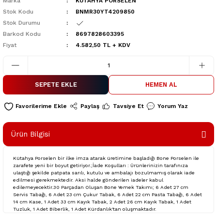
Marka
KÜTAHYA PORSELEN
Stok Kodu
BNMR30YT4209850
Stok Durumu
Barkod Kodu
8697828603395
Fiyat
4.582,50 TL + KDV
SEPETE EKLE
HEMEN AL
Paylaş
Tavsiye Et
Yorum Yaz
Ürün Bilgisi
Kütahya Porselen bir ilke imza atarak üretimine başladığı Bone Porselen ile
zarafete yeni bir boyut getiriyor.;İade Koşulları : Ürünlerinizin tarafınıza
ulaştığı şekilde patpata sarılı, kutulu ve ambalajı bozulmamış olarak iade
edilmesi gerekmektedir. Aksi halde gönderilen iadeler kabul
edilemeyecektir.30 Parçadan Oluşan Bone Yemek Takımı; 6 Adet 27 cm
Servis Tabağı, 6 Adet 23 cm Çukur Tabak, 6 Adet 22 cm Pasta Tabağı, 6 Adet
14 cm Kase, 1 Adet 33 cm Kayık Tabak, 2 Adet 26 cm Kayık Tabak, 1 Adet
Tuzluk, 1 Adet Biberlik, 1 Adet Kürdanlık'tan oluşmaktadır.