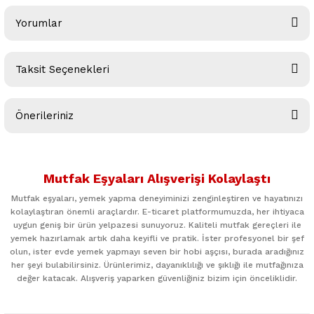
Yorumlar
Taksit Seçenekleri
Bu ürüne ilk yorumu siz yapın!
Önerileriniz
Yorum Yaz
Bu ürünün fiyat bilgisi, resim, ürün açıklamalarında ve diğer
konularda yetersiz gördüğünüz noktaları öneri formunu
Mutfak Eşyaları Alışverişi Kolaylaştı
kullanarak tarafımıza iletebilirsiniz.
Görüş ve önerileriniz için teşekkür ederiz.
Mutfak eşyaları, yemek yapma deneyiminizi zenginleştiren ve hayatınızı
kolaylaştıran önemli araçlardır. E-ticaret platformumuzda, her ihtiyaca
uygun geniş bir ürün yelpazesi sunuyoruz. Kaliteli mutfak gereçleri ile
Ürün resmi kalitesiz, bozuk veya görüntülenemiyor.
yemek hazırlamak artık daha keyifli ve pratik. İster profesyonel bir şef
Ürün açıklamasında eksik bilgiler bulunuyor.
olun, ister evde yemek yapmayı seven bir hobi aşçısı, burada aradığınız
her şeyi bulabilirsiniz. Ürünlerimiz, dayanıklılığı ve şıklığı ile mutfağınıza
Ürün bilgilerinde hatalar bulunuyor.
değer katacak. Alışveriş yaparken güvenliğiniz bizim için önceliklidir.
Ürün fiyatı diğer sitelerden daha pahalı.
Bu ürüne benzer farklı alternatifler olmalı.