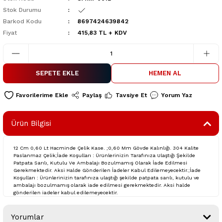
Stok Durumu
Barkod Kodu
8697424639842
Fiyat
415,83 TL + KDV
SEPETE EKLE
HEMEN AL
Paylaş
Tavsiye Et
Yorum Yaz
Ürün Bilgisi
12 Cm 0,60 Lt Hacminde Çelik Kase. ;0,60 Mm Gövde Kalınlığı. 304 Kalite
Paslanmaz Çelik;İade Koşulları : Ürünlerinizin Tarafınıza Ulaştığı Şekilde
Patpata Sarılı, Kutulu Ve Ambalajı Bozulmamış Olarak İade Edilmesi
Gerekmektedir. Aksi Halde Gönderilen İadeler Kabul Edilemeyecektir.;İade
Koşulları : Ürünlerinizin tarafınıza ulaştığı şekilde patpata sarılı, kutulu ve
ambalajı bozulmamış olarak iade edilmesi gerekmektedir. Aksi halde
gönderilen iadeler kabul edilemeyecektir.
Yorumlar