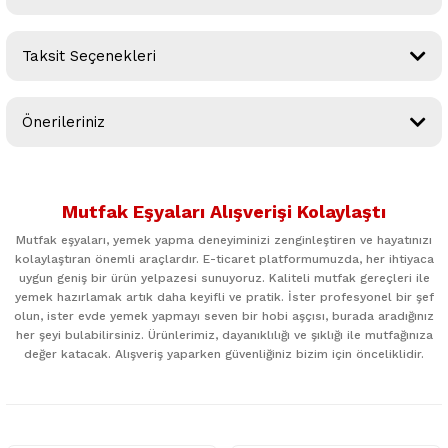
Taksit Seçenekleri
Bu ürüne ilk yorumu siz yapın!
Önerileriniz
Yorum Yaz
Bu ürünün fiyat bilgisi, resim, ürün açıklamalarında ve diğer
konularda yetersiz gördüğünüz noktaları öneri formunu
Mutfak Eşyaları Alışverişi Kolaylaştı
kullanarak tarafımıza iletebilirsiniz.
Görüş ve önerileriniz için teşekkür ederiz.
Mutfak eşyaları, yemek yapma deneyiminizi zenginleştiren ve hayatınızı
kolaylaştıran önemli araçlardır. E-ticaret platformumuzda, her ihtiyaca
uygun geniş bir ürün yelpazesi sunuyoruz. Kaliteli mutfak gereçleri ile
Ürün resmi kalitesiz, bozuk veya görüntülenemiyor.
yemek hazırlamak artık daha keyifli ve pratik. İster profesyonel bir şef
Ürün açıklamasında eksik bilgiler bulunuyor.
olun, ister evde yemek yapmayı seven bir hobi aşçısı, burada aradığınız
her şeyi bulabilirsiniz. Ürünlerimiz, dayanıklılığı ve şıklığı ile mutfağınıza
Ürün bilgilerinde hatalar bulunuyor.
değer katacak. Alışveriş yaparken güvenliğiniz bizim için önceliklidir.
Ürün fiyatı diğer sitelerden daha pahalı.
Bu ürüne benzer farklı alternatifler olmalı.