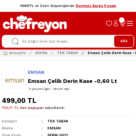
1000TL
ve Üzeri Alışverişlerde
Ücretsiz Kargo Fırsatı
ARA
Anasayfa
SOFRA
TEK TABAK
Emsan Çelik Derin Kase -
EMSAN
Emsan Çelik Derin Kase -0,60 Lt
0 yorumu gör - Yorum Yap
499,00 TL
*53,17 TL den başlayan taksitlerle!
Kategori
TEK TABAK
Marka
EMSAN
Stok Kodu
SFRM-0012