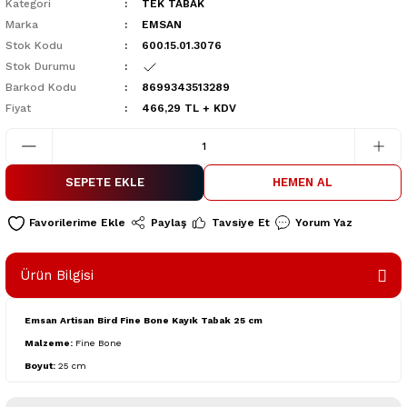
Kategori
TEK TABAK
Marka
EMSAN
Stok Kodu
600.15.01.3076
Stok Durumu
Barkod Kodu
8699343513289
Fiyat
466,29 TL + KDV
SEPETE EKLE
HEMEN AL
Paylaş
Tavsiye Et
Yorum Yaz
Ürün Bilgisi
Emsan Artisan Bird Fine Bone Kayık Tabak 25 cm
Malzeme:
Fine Bone
Boyut:
25 cm