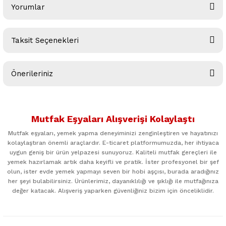
Yorumlar
Taksit Seçenekleri
Bu ürüne ilk yorumu siz yapın!
Önerileriniz
Yorum Yaz
Bu ürünün fiyat bilgisi, resim, ürün açıklamalarında ve diğer
konularda yetersiz gördüğünüz noktaları öneri formunu
Mutfak Eşyaları Alışverişi Kolaylaştı
kullanarak tarafımıza iletebilirsiniz.
Görüş ve önerileriniz için teşekkür ederiz.
Mutfak eşyaları, yemek yapma deneyiminizi zenginleştiren ve hayatınızı
kolaylaştıran önemli araçlardır. E-ticaret platformumuzda, her ihtiyaca
uygun geniş bir ürün yelpazesi sunuyoruz. Kaliteli mutfak gereçleri ile
Ürün resmi kalitesiz, bozuk veya görüntülenemiyor.
yemek hazırlamak artık daha keyifli ve pratik. İster profesyonel bir şef
Ürün açıklamasında eksik bilgiler bulunuyor.
olun, ister evde yemek yapmayı seven bir hobi aşçısı, burada aradığınız
her şeyi bulabilirsiniz. Ürünlerimiz, dayanıklılığı ve şıklığı ile mutfağınıza
Ürün bilgilerinde hatalar bulunuyor.
değer katacak. Alışveriş yaparken güvenliğiniz bizim için önceliklidir.
Ürün fiyatı diğer sitelerden daha pahalı.
Bu ürüne benzer farklı alternatifler olmalı.