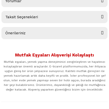
Yorumlar
Taksit Seçenekleri
Bu ürüne ilk yorumu siz yapın!
Önerileriniz
Yorum Yaz
Bu ürünün fiyat bilgisi, resim, ürün açıklamalarında ve diğer
konularda yetersiz gördüğünüz noktaları öneri formunu
Mutfak Eşyaları Alışverişi Kolaylaştı
kullanarak tarafımıza iletebilirsiniz.
Görüş ve önerileriniz için teşekkür ederiz.
Mutfak eşyaları, yemek yapma deneyiminizi zenginleştiren ve hayatınızı
kolaylaştıran önemli araçlardır. E-ticaret platformumuzda, her ihtiyaca
uygun geniş bir ürün yelpazesi sunuyoruz. Kaliteli mutfak gereçleri ile
Ürün resmi kalitesiz, bozuk veya görüntülenemiyor.
yemek hazırlamak artık daha keyifli ve pratik. İster profesyonel bir şef
Ürün açıklamasında eksik bilgiler bulunuyor.
olun, ister evde yemek yapmayı seven bir hobi aşçısı, burada aradığınız
her şeyi bulabilirsiniz. Ürünlerimiz, dayanıklılığı ve şıklığı ile mutfağınıza
Ürün bilgilerinde hatalar bulunuyor.
değer katacak. Alışveriş yaparken güvenliğiniz bizim için önceliklidir.
Ürün fiyatı diğer sitelerden daha pahalı.
Bu ürüne benzer farklı alternatifler olmalı.