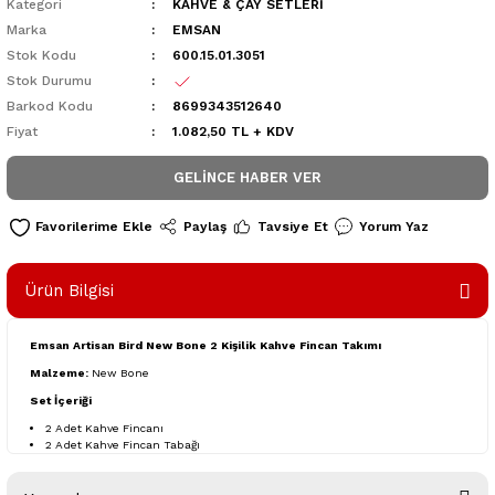
Kategori
KAHVE & ÇAY SETLERİ
Marka
EMSAN
Stok Kodu
600.15.01.3051
Stok Durumu
Barkod Kodu
8699343512640
Fiyat
1.082,50 TL + KDV
GELINCE HABER VER
Paylaş
Tavsiye Et
Yorum Yaz
Ürün Bilgisi
Emsan Artisan Bird New Bone 2 Kişilik Kahve Fincan Takımı
Malzeme:
New Bone
Set İçeriği
2 Adet Kahve Fincanı
2 Adet Kahve Fincan Tabağı