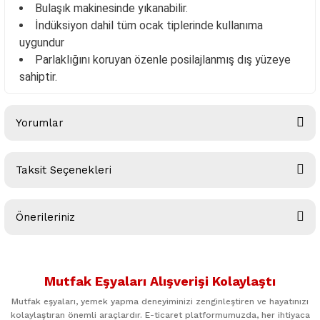
Bulaşık makinesinde yıkanabilir.
İndüksiyon dahil tüm ocak tiplerinde kullanıma
uygundur
Parlaklığını koruyan özenle posilajlanmış dış yüzeye
sahiptir.
Yorumlar
Taksit Seçenekleri
Bu ürüne ilk yorumu siz yapın!
Önerileriniz
Yorum Yaz
Bu ürünün fiyat bilgisi, resim, ürün açıklamalarında ve diğer
konularda yetersiz gördüğünüz noktaları öneri formunu
Mutfak Eşyaları Alışverişi Kolaylaştı
kullanarak tarafımıza iletebilirsiniz.
Görüş ve önerileriniz için teşekkür ederiz.
Mutfak eşyaları, yemek yapma deneyiminizi zenginleştiren ve hayatınızı
kolaylaştıran önemli araçlardır. E-ticaret platformumuzda, her ihtiyaca