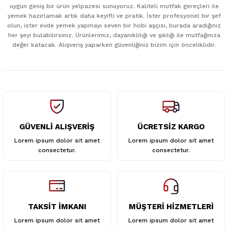
uygun geniş bir ürün yelpazesi sunuyoruz. Kaliteli mutfak gereçleri ile
Ürün resmi kalitesiz, bozuk veya görüntülenemiyor.
yemek hazırlamak artık daha keyifli ve pratik. İster profesyonel bir şef
Ürün açıklamasında eksik bilgiler bulunuyor.
olun, ister evde yemek yapmayı seven bir hobi aşçısı, burada aradığınız
her şeyi bulabilirsiniz. Ürünlerimiz, dayanıklılığı ve şıklığı ile mutfağınıza
Ürün bilgilerinde hatalar bulunuyor.
değer katacak. Alışveriş yaparken güvenliğiniz bizim için önceliklidir.
Ürün fiyatı diğer sitelerden daha pahalı.
Bu ürüne benzer farklı alternatifler olmalı.
GÜVENLİ ALIŞVERİŞ
ÜCRETSİZ KARGO
Gönder
Lorem ipsum dolor sit amet
Lorem ipsum dolor sit amet
consectetur.
consectetur.
TAKSİT İMKANI
MÜŞTERİ HİZMETLERİ
Lorem ipsum dolor sit amet
Lorem ipsum dolor sit amet