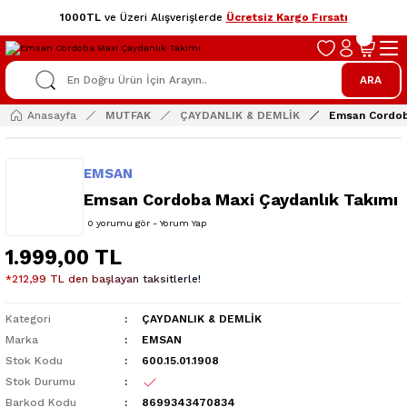
1000TL
ve Üzeri Alışverişlerde
Ücretsiz Kargo Fırsatı
ARA
Anasayfa
MUTFAK
ÇAYDANLIK & DEMLİK
Emsan Cordob
EMSAN
Emsan Cordoba Maxi Çaydanlık Takımı
0 yorumu gör - Yorum Yap
1.999,00 TL
*212,99 TL den başlayan taksitlerle!
Kategori
ÇAYDANLIK & DEMLİK
Marka
EMSAN
Stok Kodu
600.15.01.1908
Stok Durumu
Barkod Kodu
8699343470834