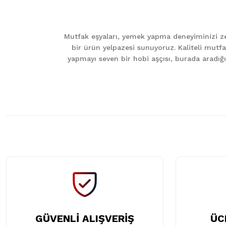
Ürün resmi kalitesiz, bozuk veya görüntülenemiyor.
Ürün açıklamasında eksik bilgiler bulunuyor.
Mutfak eşyaları, yemek yapma deneyiminizi zen
Ürün bilgilerinde hatalar bulunuyor.
bir ürün yelpazesi sunuyoruz. Kaliteli mutfa
Ürün fiyatı diğer sitelerden daha pahalı.
yapmayı seven bir hobi aşçısı, burada aradığını
Bu ürüne benzer farklı alternatifler olmalı.
GÜVENLİ ALIŞVERİŞ
ÜC