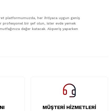
caret platformumuzda, her ihtiyaca uygun geniş
er profesyonel bir şef olun, ister evde yemek
le mutfağınıza değer katacak. Alışveriş yaparken
NI
MÜŞTERİ HİZMETLERİ