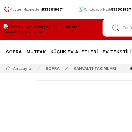
Müşteri Hizmetleri
5335019671
Whatsapp Hattı
533501967
SOFRA
MUTFAK
KÜÇÜK EV ALETLERİ
EV TEKSTİLİ
Anasayfa
SOFRA
KAHVALTI TAKIMLARI