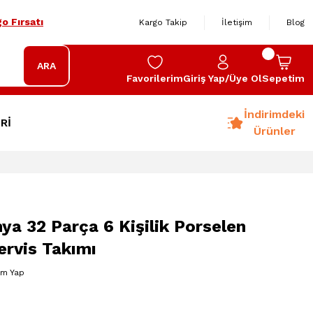
o Fırsatı
Kargo Takip
İletişim
Blog
ARA
Favorilerim
Giriş Yap/Üye Ol
Sepetim
İndirimdeki
Rİ
Ürünler
a 32 Parça 6 Kişilik Porselen
ervis Takımı
um Yap