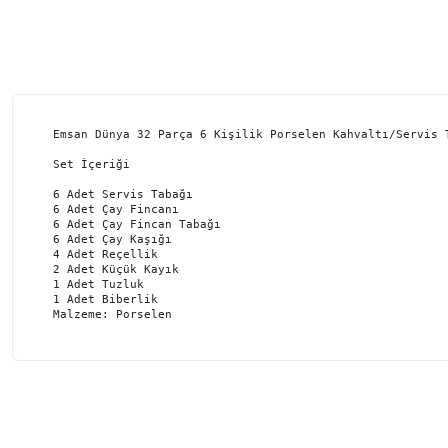
Emsan Dünya 32 Parça 6 Kişilik Porselen Kahvaltı/Servis T
Set İçeriği

6 Adet Servis Tabağı

6 Adet Çay Fincanı

6 Adet Çay Fincan Tabağı

6 Adet Çay Kaşığı

4 Adet Reçellik

2 Adet Küçük Kayık

1 Adet Tuzluk 

1 Adet Biberlik

Malzeme: Porselen
Bu ürünün fiyat bilgisi, resim, ürün açıklamalarında ve diğer ko
Görüş ve önerileriniz için teşekkür ederiz.