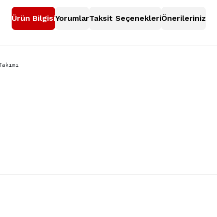
Ürün Bilgisi
Yorumlar
Taksit Seçenekleri
Önerileriniz
akımı

nularda yetersiz gördüğünüz noktaları öneri formunu kullanarak tarafımıza
Bu ürüne ilk yorumu siz yapın!