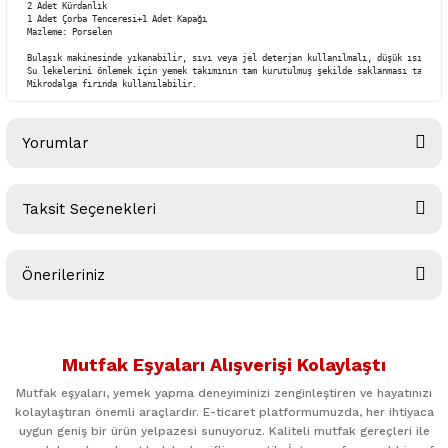
2 Adet Kürdanlık

1 Adet Çorba Tenceresi+1 Adet Kapağı

Mazleme: Porselen

Bulaşık makinesinde yıkanabilir, sıvı veya jel deterjan kullanılmalı, düşük ısıda ve
Su lekelerini önlemek için yemek takımının tam kurutulmuş şekilde saklanması tavsiye 
Mikrodalga fırında kullanılabilir.
Yorumlar
Taksit Seçenekleri
Bu ürüne ilk yorumu siz yapın!
Önerileriniz
Yorum Yaz
Bu ürünün fiyat bilgisi, resim, ürün açıklamalarında ve diğer
konularda yetersiz gördüğünüz noktaları öneri formunu
Mutfak Eşyaları Alışverişi Kolaylaştı
kullanarak tarafımıza iletebilirsiniz.
Görüş ve önerileriniz için teşekkür ederiz.
Mutfak eşyaları, yemek yapma deneyiminizi zenginleştiren ve hayatınızı
kolaylaştıran önemli araçlardır. E-ticaret platformumuzda, her ihtiyaca
uygun geniş bir ürün yelpazesi sunuyoruz. Kaliteli mutfak gereçleri ile
Ürün resmi kalitesiz, bozuk veya görüntülenemiyor.