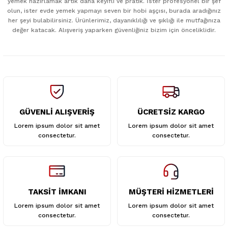
yemek hazırlamak artık daha keyifli ve pratik. İster profesyonel bir şef
Ürün açıklamasında eksik bilgiler bulunuyor.
olun, ister evde yemek yapmayı seven bir hobi aşçısı, burada aradığınız
her şeyi bulabilirsiniz. Ürünlerimiz, dayanıklılığı ve şıklığı ile mutfağınıza
Ürün bilgilerinde hatalar bulunuyor.
değer katacak. Alışveriş yaparken güvenliğiniz bizim için önceliklidir.
Ürün fiyatı diğer sitelerden daha pahalı.
Bu ürüne benzer farklı alternatifler olmalı.
GÜVENLİ ALIŞVERİŞ
ÜCRETSİZ KARGO
Gönder
Lorem ipsum dolor sit amet
Lorem ipsum dolor sit amet
consectetur.
consectetur.
TAKSİT İMKANI
MÜŞTERİ HİZMETLERİ
Lorem ipsum dolor sit amet
Lorem ipsum dolor sit amet
consectetur.
consectetur.