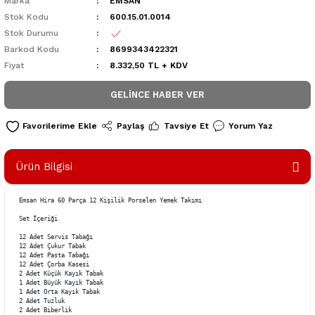
Marka
EMSAN
Stok Kodu
600.15.01.0014
Stok Durumu
Barkod Kodu
8699343422321
Fiyat
8.332,50 TL + KDV
GELINCE HABER VER
Paylaş
Tavsiye Et
Yorum Yaz
Ürün Bilgisi
Emsan Hira 60 Parça 12 Kişilik Porselen Yemek Takımı

Set İçeriği

12 Adet Servis Tabağı

12 Adet Çukur Tabak

12 Adet Pasta Tabağı

12 Adet Çorba Kasesi

2 Adet Küçük Kayık Tabak

1 Adet Büyük Kayık Tabak

1 Adet Orta Kayık Tabak

2 Adet Tuzluk

2 Adet Biberlik
