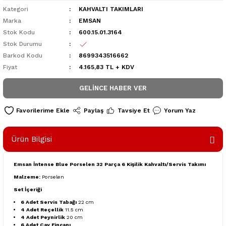
Kategori
KAHVALTI TAKIMLARI
Marka
EMSAN
Stok Kodu
600.15.01.3164
Stok Durumu
Barkod Kodu
8699343516662
Fiyat
4.165,83 TL + KDV
GELINCE HABER VER
Paylaş
Tavsiye Et
Yorum Yaz
Ürün Bilgisi
Emsan İntense Blue Porselen 32 Parça 6 Kişilik Kahvaltı/Servis Takımı
Malzeme:
Porselen
Set İçeriği
6 Adet Servis Tabağı
22 cm
4 Adet Reçellik
11.5 cm
4 Adet Peynirlik
20 cm
6 Adet Çay Fincanı