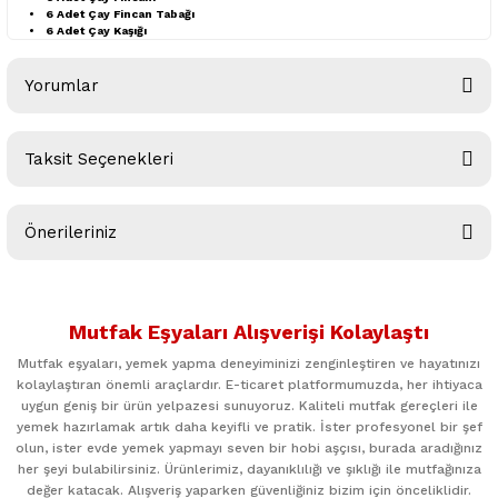
6 Adet Çay Fincan Tabağı
6 Adet Çay Kaşığı
Yorumlar
Taksit Seçenekleri
Bu ürüne ilk yorumu siz yapın!
Önerileriniz
Yorum Yaz
Bu ürünün fiyat bilgisi, resim, ürün açıklamalarında ve diğer
konularda yetersiz gördüğünüz noktaları öneri formunu
Mutfak Eşyaları Alışverişi Kolaylaştı
kullanarak tarafımıza iletebilirsiniz.
Görüş ve önerileriniz için teşekkür ederiz.
Mutfak eşyaları, yemek yapma deneyiminizi zenginleştiren ve hayatınızı
kolaylaştıran önemli araçlardır. E-ticaret platformumuzda, her ihtiyaca
uygun geniş bir ürün yelpazesi sunuyoruz. Kaliteli mutfak gereçleri ile
Ürün resmi kalitesiz, bozuk veya görüntülenemiyor.
yemek hazırlamak artık daha keyifli ve pratik. İster profesyonel bir şef
Ürün açıklamasında eksik bilgiler bulunuyor.
olun, ister evde yemek yapmayı seven bir hobi aşçısı, burada aradığınız
her şeyi bulabilirsiniz. Ürünlerimiz, dayanıklılığı ve şıklığı ile mutfağınıza
Ürün bilgilerinde hatalar bulunuyor.
değer katacak. Alışveriş yaparken güvenliğiniz bizim için önceliklidir.