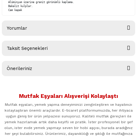
Alüminyum üzerine granit görünümlü kaplama.

Bakalit kulplar. 

Cam kapak
Yorumlar
Taksit Seçenekleri
Bu ürüne ilk yorumu siz yapın!
Önerileriniz
Yorum Yaz
Bu ürünün fiyat bilgisi, resim, ürün açıklamalarında ve diğer
konularda yetersiz gördüğünüz noktaları öneri formunu
Mutfak Eşyaları Alışverişi Kolaylaştı
kullanarak tarafımıza iletebilirsiniz.
Görüş ve önerileriniz için teşekkür ederiz.
Mutfak eşyaları, yemek yapma deneyiminizi zenginleştiren ve hayatınızı
kolaylaştıran önemli araçlardır. E-ticaret platformumuzda, her ihtiyaca
uygun geniş bir ürün yelpazesi sunuyoruz. Kaliteli mutfak gereçleri ile
Ürün resmi kalitesiz, bozuk veya görüntülenemiyor.
yemek hazırlamak artık daha keyifli ve pratik. İster profesyonel bir şef
Ürün açıklamasında eksik bilgiler bulunuyor.
olun, ister evde yemek yapmayı seven bir hobi aşçısı, burada aradığınız
her şeyi bulabilirsiniz. Ürünlerimiz, dayanıklılığı ve şıklığı ile mutfağınıza
Ürün bilgilerinde hatalar bulunuyor.