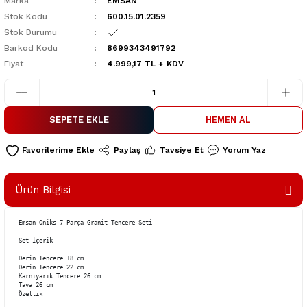
Marka
EMSAN
Stok Kodu
600.15.01.2359
Stok Durumu
Barkod Kodu
8699343491792
Fiyat
4.999,17 TL + KDV
SEPETE EKLE
HEMEN AL
Paylaş
Tavsiye Et
Yorum Yaz
Ürün Bilgisi
Emsan Oniks 7 Parça Granit Tencere Seti

Set İçerik

Derin Tencere 18 cm

Derin Tencere 22 cm 

Karnıyarık Tencere 26 cm

Tava 26 cm

Özellik
