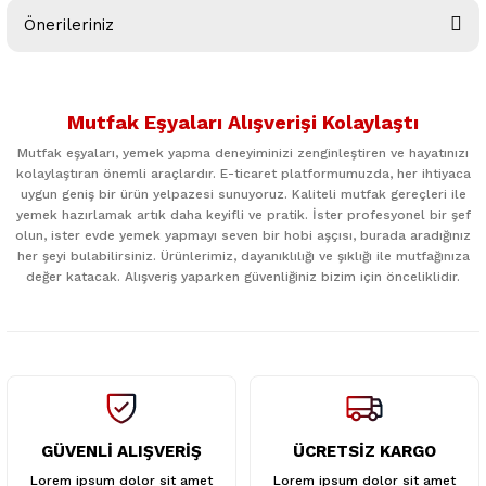
Önerileriniz
Yorum Yaz
Bu ürünün fiyat bilgisi, resim, ürün açıklamalarında ve diğer
konularda yetersiz gördüğünüz noktaları öneri formunu
Mutfak Eşyaları Alışverişi Kolaylaştı
kullanarak tarafımıza iletebilirsiniz.
Görüş ve önerileriniz için teşekkür ederiz.
Mutfak eşyaları, yemek yapma deneyiminizi zenginleştiren ve hayatınızı
kolaylaştıran önemli araçlardır. E-ticaret platformumuzda, her ihtiyaca
uygun geniş bir ürün yelpazesi sunuyoruz. Kaliteli mutfak gereçleri ile
Ürün resmi kalitesiz, bozuk veya görüntülenemiyor.
yemek hazırlamak artık daha keyifli ve pratik. İster profesyonel bir şef
Ürün açıklamasında eksik bilgiler bulunuyor.
olun, ister evde yemek yapmayı seven bir hobi aşçısı, burada aradığınız
her şeyi bulabilirsiniz. Ürünlerimiz, dayanıklılığı ve şıklığı ile mutfağınıza
Ürün bilgilerinde hatalar bulunuyor.
değer katacak. Alışveriş yaparken güvenliğiniz bizim için önceliklidir.
Ürün fiyatı diğer sitelerden daha pahalı.
Bu ürüne benzer farklı alternatifler olmalı.
GÜVENLİ ALIŞVERİŞ
ÜCRETSİZ KARGO
Gönder
Lorem ipsum dolor sit amet
Lorem ipsum dolor sit amet