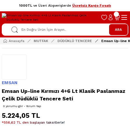
1000TL
ve Üzeri Alışverişlerde
Ücretsiz Kargo Fırsatı
ARA
Anasayfa
MUTFAK
DÜDÜKLÜ TENCERE
Emsan Up-line K
EMSAN
Emsan Up-line Kırmızı 4+6 Lt Klasik Paslanmaz
Çelik Düdüklü Tencere Seti
0 yorumu gör - Yorum Yap
5.224,05 TL
*556,62 TL den başlayan taksitlerle!