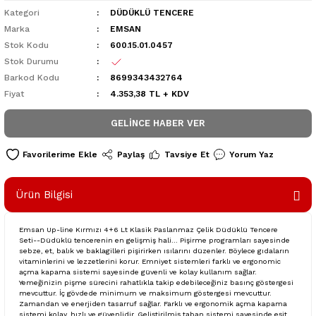
Kategori
DÜDÜKLÜ TENCERE
Marka
EMSAN
Stok Kodu
600.15.01.0457
Stok Durumu
Barkod Kodu
8699343432764
Fiyat
4.353,38 TL + KDV
GELINCE HABER VER
Paylaş
Tavsiye Et
Yorum Yaz
Ürün Bilgisi
Emsan Up-line Kırmızı 4+6 Lt Klasik Paslanmaz Çelik Düdüklü Tencere
Seti--Düdüklü tencerenin en gelişmiş hali... Pişirme programları sayesinde
sebze, et, balık ve baklagilleri pişirirken ısılarını düzenler. Böylece gıdaların
vitaminlerini ve lezzetlerini korur. Emniyet sistemleri farklı ve ergonomic
açma kapama sistemi sayesinde güvenli ve kolay kullanım sağlar.
Yemeğinizin pişme sürecini rahatlıkla takip edebileceğiniz basınç göstergesi
mevcuttur. İç gövdede minimum ve maksimum göstergesi mevcuttur.
Zamandan ve enerjiden tasarruf sağlar. Farklı ve ergonomik açma kapama
sistemi kolay, hızlı ve güvenlidir. Geliştirilmiş taban sistemi sayesinde eşit