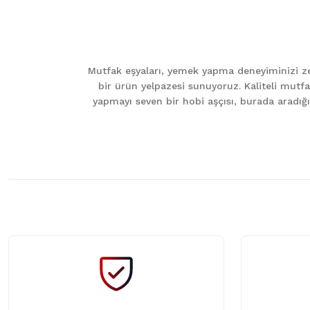
Görüş ve önerileriniz için teşekkür ederiz.
Ürün resmi kalitesiz, bozuk veya görüntülenemiyor.
Ürün açıklamasında eksik bilgiler bulunuyor.
Mutfak eşyaları, yemek yapma deneyiminizi zen
Ürün bilgilerinde hatalar bulunuyor.
bir ürün yelpazesi sunuyoruz. Kaliteli mutfa
Ürün fiyatı diğer sitelerden daha pahalı.
yapmayı seven bir hobi aşçısı, burada aradığını
Bu ürüne benzer farklı alternatifler olmalı.