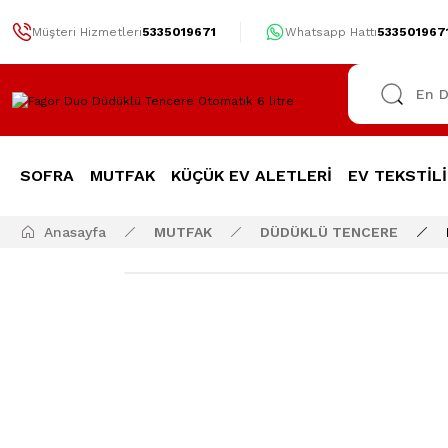
Müşteri Hizmetleri
5335019671
Whatsapp Hattı
533501967
SOFRA
MUTFAK
KÜÇÜK EV ALETLERİ
EV TEKSTİLİ
Anasayfa
MUTFAK
DÜDÜKLÜ TENCERE