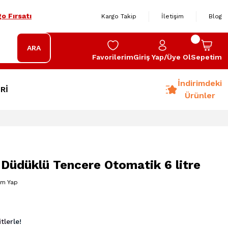
o Fırsatı
Kargo Takip
İletişim
Blog
ARA
Favorilerim
Giriş Yap/Üye Ol
Sepetim
İndirimdeki
Rİ
Ürünler
Düdüklü Tencere Otomatik 6 litre
um Yap
lerle!