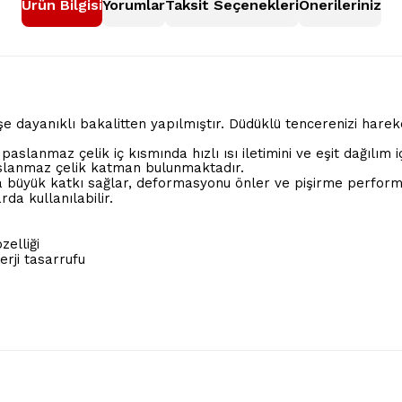
Ürün Bilgisi
Yorumlar
Taksit Seçenekleri
Önerileriniz
eşe dayanıklı bakalitten yapılmıştır. Düdüklü tencerenizi hare
0 paslanmaz çelik iç kısmında hızlı ısı iletimini ve eşit dağıl
paslanmaz çelik katman bulunmaktadır.
 büyük katkı sağlar, deformasyonu önler ve pişirme performan
da kullanılabilir.
zelliği
erji tasarrufu
nularda yetersiz gördüğünüz noktaları öneri formunu kullanarak tarafımıza