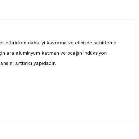
ket ettirirken daha iyi kavrama ve elinizde sabitleme
ım için ara alüminyum katman ve ocağın indüksiyon
sını arttırıcı yapıdadır.
 iletebilirsiniz.