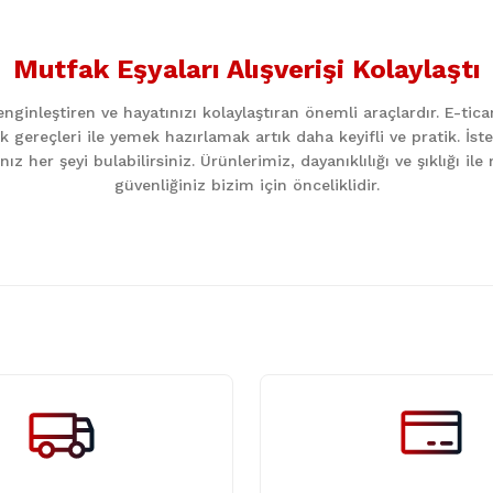
Bu ürüne ilk yorumu siz yapın!
Mutfak Eşyaları Alışverişi Kolaylaştı
Yorum Yaz
ginleştiren ve hayatınızı kolaylaştıran önemli araçlardır. E-ti
k gereçleri ile yemek hazırlamak artık daha keyifli ve pratik. İst
z her şeyi bulabilirsiniz. Ürünlerimiz, dayanıklılığı ve şıklığı i
güvenliğiniz bizim için önceliklidir.
Gönder