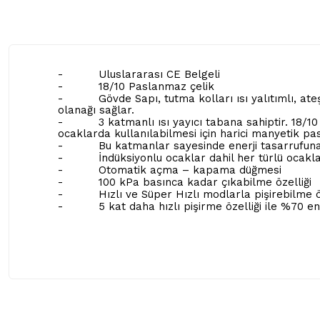
-
Uluslararası CE Belgeli
-
18/10 Paslanmaz çelik
-
Gövde Sapı, tutma kolları ısı yalıtımlı, at
olanağı sağlar.
-
3 katmanlı ısı yayıcı tabana sahiptir. 18/1
ocaklarda kullanılabilmesi için harici manyetik 
-
Bu katmanlar sayesinde enerji tasarrufuna
-
İndüksiyonlu ocaklar dahil her türlü ocaklar
-
Otomatik açma – kapama düğmesi
-
100 kPa basınca kadar çıkabilme özelliği
-
Hızlı ve Süper Hızlı modlarla pişirebilme ö
-
5 kat daha hızlı pişirme özelliği ile %70 en
Bu ürünün fiyat bilgisi, resim, ürün açıklamalarında ve diğer ko