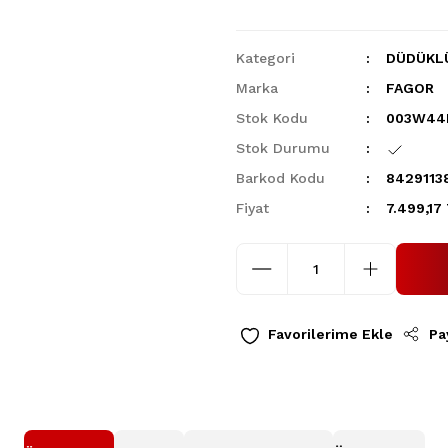
Kategori
DÜDÜKL
Marka
FAGOR
Stok Kodu
003W44
Stok Durumu
Barkod Kodu
8429113
Fiyat
7.499,17
Pa