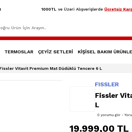
1000TL
ve Üzeri Alışverişlerde
Ücretsiz Karg
1
TERMOSLAR
ÇEYİZ SETLERİ
KİŞİSEL BAKIM ÜRÜNLE
Fissler Vitavit Premium Mat Düdüklü Tencere 6 L
FISSLER
Fissler Vi
L
0 yorumu gör - Yor
19.999,00 TL