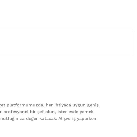
 iletebilirsiniz.
caret platformumuzda, her ihtiyaca uygun geniş
er profesyonel bir şef olun, ister evde yemek
le mutfağınıza değer katacak. Alışveriş yaparken