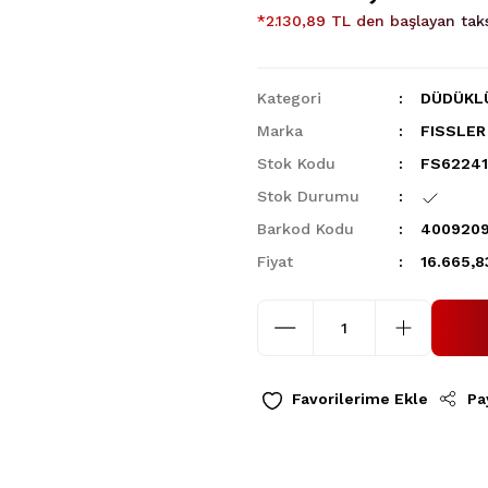
*2.130,89 TL den başlayan taks
Kategori
DÜDÜKL
Marka
FISSLER
Stok Kodu
FS6224
Stok Durumu
Barkod Kodu
400920
Fiyat
16.665,8
Pa