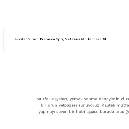
Fissler Vitavit Premium 3prg Mat Düdüklü Tencere 6l
Bu ürünün fiyat bilgisi, resim, ürün açıklamalarında ve diğer ko
Görüş ve önerileriniz için teşekkür ederiz.
Ürün resmi kalitesiz, bozuk veya görüntülenemiyor.
Ürün açıklamasında eksik bilgiler bulunuyor.
Mutfak eşyaları, yemek yapma deneyiminizi zen
Ürün bilgilerinde hatalar bulunuyor.
bir ürün yelpazesi sunuyoruz. Kaliteli mutfa
Ürün fiyatı diğer sitelerden daha pahalı.
yapmayı seven bir hobi aşçısı, burada aradığını
Bu ürüne benzer farklı alternatifler olmalı.