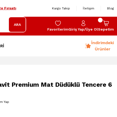
o Fırsatı
Kargo Takip
İletişim
Blog
ARA
Favorilerim
Giriş Yap/Üye Ol
Sepetim
İndirimdeki
Rİ
Ürünler
tavit Premium Mat Düdüklü Tencere 6
um Yap