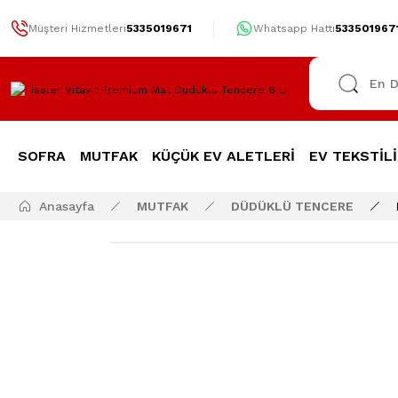
Müşteri Hizmetleri
5335019671
Whatsapp Hattı
533501967
SOFRA
MUTFAK
KÜÇÜK EV ALETLERİ
EV TEKSTİLİ
Anasayfa
MUTFAK
DÜDÜKLÜ TENCERE