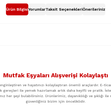
Ürün Bilgisi
Yorumlar
Taksit Seçenekleri
Önerileriniz
nularda yetersiz gördüğünüz noktaları öneri formunu kullanarak tarafımıza
Bu ürüne ilk yorumu siz yapın!
Mutfak Eşyaları Alışverişi Kolaylaştı
Yorum Yaz
ginleştiren ve hayatınızı kolaylaştıran önemli araçlardır. E-ti
k gereçleri ile yemek hazırlamak artık daha keyifli ve pratik. İst
z her şeyi bulabilirsiniz. Ürünlerimiz, dayanıklılığı ve şıklığı i
güvenliğiniz bizim için önceliklidir.