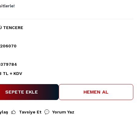
itlerle!
Ü TENCERE
1206070
9379784
3 TL + KDV
SEPETE EKLE
HEMEN AL
ylaş
Tavsiye Et
Yorum Yaz