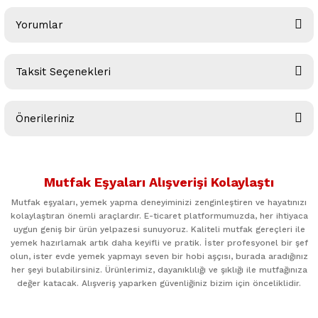
Yorumlar
Taksit Seçenekleri
Bu ürüne ilk yorumu siz yapın!
Önerileriniz
Yorum Yaz
Bu ürünün fiyat bilgisi, resim, ürün açıklamalarında ve diğer
konularda yetersiz gördüğünüz noktaları öneri formunu
Mutfak Eşyaları Alışverişi Kolaylaştı
kullanarak tarafımıza iletebilirsiniz.
Görüş ve önerileriniz için teşekkür ederiz.
Mutfak eşyaları, yemek yapma deneyiminizi zenginleştiren ve hayatınızı
kolaylaştıran önemli araçlardır. E-ticaret platformumuzda, her ihtiyaca
uygun geniş bir ürün yelpazesi sunuyoruz. Kaliteli mutfak gereçleri ile
Ürün resmi kalitesiz, bozuk veya görüntülenemiyor.
yemek hazırlamak artık daha keyifli ve pratik. İster profesyonel bir şef
Ürün açıklamasında eksik bilgiler bulunuyor.
olun, ister evde yemek yapmayı seven bir hobi aşçısı, burada aradığınız
her şeyi bulabilirsiniz. Ürünlerimiz, dayanıklılığı ve şıklığı ile mutfağınıza
Ürün bilgilerinde hatalar bulunuyor.
değer katacak. Alışveriş yaparken güvenliğiniz bizim için önceliklidir.
Ürün fiyatı diğer sitelerden daha pahalı.
Bu ürüne benzer farklı alternatifler olmalı.