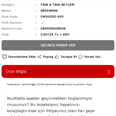
Kategori
TAVA & TAVA SETLERİ
Marka
GREENPAN
Stok Kodu
CW002211-002
Stok Durumu
Barkod Kodu
4895156638926
Fiyat
2.057,54 TL + KDV
GELINCE HABER VER
Paylaş
Tavsiye Et
Yorum Yaz
Ürün Bilgisi
Greenpan Cambridge 20CM Seramik Yapıştırmaz Kızartma Tava
Mutfakta saatler geçirmekten hoşlanmıyor
musunuz? Bu koleksiyon, hayatınızı
kolaylaştırmak için ihtiyacınız olan her şeye