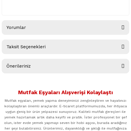
Yorumlar
Taksit Seçenekleri
Bu ürüne ilk yorumu siz yapın!
Önerileriniz
Yorum Yaz
Bu ürünün fiyat bilgisi, resim, ürün açıklamalarında ve diğer
konularda yetersiz gördüğünüz noktaları öneri formunu
Mutfak Eşyaları Alışverişi Kolaylaştı
kullanarak tarafımıza iletebilirsiniz.
Görüş ve önerileriniz için teşekkür ederiz.
Mutfak eşyaları, yemek yapma deneyiminizi zenginleştiren ve hayatınızı
kolaylaştıran önemli araçlardır. E-ticaret platformumuzda, her ihtiyaca
uygun geniş bir ürün yelpazesi sunuyoruz. Kaliteli mutfak gereçleri ile
Ürün resmi kalitesiz, bozuk veya görüntülenemiyor.
yemek hazırlamak artık daha keyifli ve pratik. İster profesyonel bir şef
Ürün açıklamasında eksik bilgiler bulunuyor.
olun, ister evde yemek yapmayı seven bir hobi aşçısı, burada aradığınız
her şeyi bulabilirsiniz. Ürünlerimiz, dayanıklılığı ve şıklığı ile mutfağınıza
Ürün bilgilerinde hatalar bulunuyor.