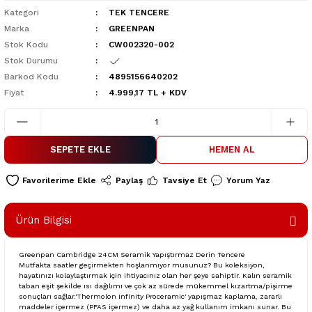
Kategori
TEK TENCERE
Marka
GREENPAN
Stok Kodu
CW002320-002
Stok Durumu
Barkod Kodu
4895156640202
Fiyat
4.999,17 TL + KDV
SEPETE EKLE
HEMEN AL
Paylaş
Tavsiye Et
Yorum Yaz
Ürün Bilgisi
Greenpan Cambridge 24CM Seramik Yapıştırmaz Derin Tencere
Mutfakta saatler geçirmekten hoşlanmıyor musunuz? Bu koleksiyon,
hayatınızı kolaylaştırmak için ihtiyacınız olan her şeye sahiptir. Kalın seramik
taban eşit şekilde ısı dağılımı ve çok az sürede mükemmel kızartma/pişirme
sonuçları sağlar.'Thermolon Infinity Proceramic' yapışmaz kaplama, zararlı
maddeler içermez (PFAS içermez) ve daha az yağ kullanım imkanı sunar. Bu