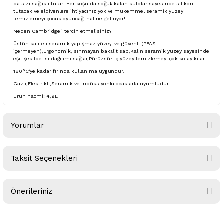
da sizi sağlıklı tutar! Her koşulda soğuk kalan kulplar sayesinde silikon
tutacak ve eldivenlere ihtiyacınız yok ve mükemmel seramik yüzey
temizlemeyi çocuk oyuncağı haline getiriyor!
Neden Cambridge'i tercih etmelisiniz?
Üstün kaliteli seramik yapışmaz yüzey: ve güvenli (PFAS
içermeyen),Ergonomik,Isınmayan bakalit sap,Kalın seramik yüzey sayesinde
eşit şekilde ısı dağılımı sağlar,Pürüzsüz iç yüzey temizlemeyi çok kolay kılar.
180°C'ye kadar fırında kullanıma uygundur.
Gazlı,Elektrikli,Seramik ve İndüksiyonlu ocaklarla uyumludur.
Ürün hacmi: 4,9L
Yorumlar
Taksit Seçenekleri
Bu ürüne ilk yorumu siz yapın!
Önerileriniz
Yorum Yaz
Bu ürünün fiyat bilgisi, resim, ürün açıklamalarında ve diğer