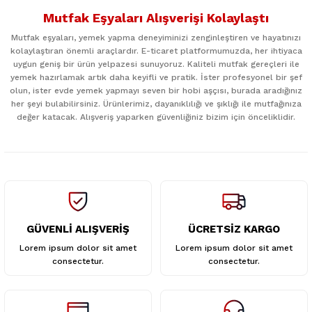
konularda yetersiz gördüğünüz noktaları öneri formunu
Mutfak Eşyaları Alışverişi Kolaylaştı
kullanarak tarafımıza iletebilirsiniz.
Görüş ve önerileriniz için teşekkür ederiz.
Mutfak eşyaları, yemek yapma deneyiminizi zenginleştiren ve hayatınızı
kolaylaştıran önemli araçlardır. E-ticaret platformumuzda, her ihtiyaca
uygun geniş bir ürün yelpazesi sunuyoruz. Kaliteli mutfak gereçleri ile
Ürün resmi kalitesiz, bozuk veya görüntülenemiyor.
yemek hazırlamak artık daha keyifli ve pratik. İster profesyonel bir şef
Ürün açıklamasında eksik bilgiler bulunuyor.
olun, ister evde yemek yapmayı seven bir hobi aşçısı, burada aradığınız
her şeyi bulabilirsiniz. Ürünlerimiz, dayanıklılığı ve şıklığı ile mutfağınıza
Ürün bilgilerinde hatalar bulunuyor.
değer katacak. Alışveriş yaparken güvenliğiniz bizim için önceliklidir.
Ürün fiyatı diğer sitelerden daha pahalı.
Bu ürüne benzer farklı alternatifler olmalı.
GÜVENLİ ALIŞVERİŞ
ÜCRETSİZ KARGO
Gönder
Lorem ipsum dolor sit amet
Lorem ipsum dolor sit amet
consectetur.
consectetur.