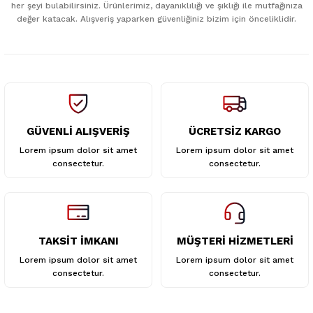
her şeyi bulabilirsiniz. Ürünlerimiz, dayanıklılığı ve şıklığı ile mutfağınıza
Ürün bilgilerinde hatalar bulunuyor.
değer katacak. Alışveriş yaparken güvenliğiniz bizim için önceliklidir.
Ürün fiyatı diğer sitelerden daha pahalı.
Bu ürüne benzer farklı alternatifler olmalı.
GÜVENLİ ALIŞVERİŞ
ÜCRETSİZ KARGO
Gönder
Lorem ipsum dolor sit amet
Lorem ipsum dolor sit amet
consectetur.
consectetur.
TAKSİT İMKANI
MÜŞTERİ HİZMETLERİ
Lorem ipsum dolor sit amet
Lorem ipsum dolor sit amet
consectetur.
consectetur.