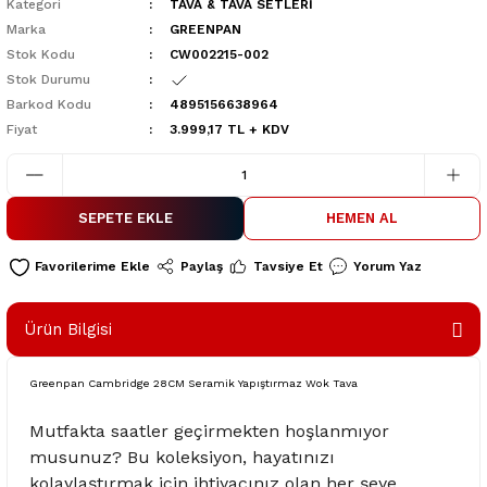
Kategori
TAVA & TAVA SETLERİ
Marka
GREENPAN
Stok Kodu
CW002215-002
Stok Durumu
Barkod Kodu
4895156638964
Fiyat
3.999,17 TL + KDV
SEPETE EKLE
HEMEN AL
Paylaş
Tavsiye Et
Yorum Yaz
Ürün Bilgisi
Greenpan Cambridge 28CM Seramik Yapıştırmaz Wok Tava
Mutfakta saatler geçirmekten hoşlanmıyor
musunuz? Bu koleksiyon, hayatınızı
kolaylaştırmak için ihtiyacınız olan her şeye