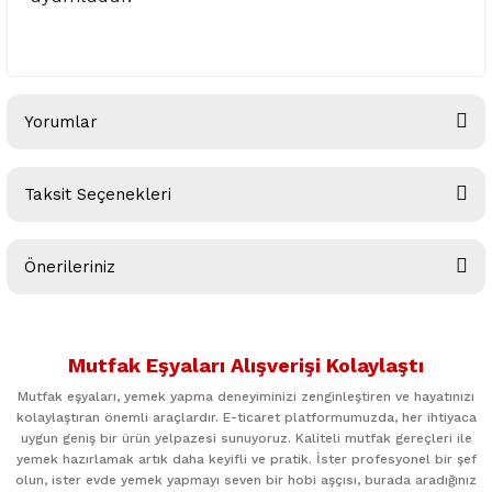
Yorumlar
Taksit Seçenekleri
Bu ürüne ilk yorumu siz yapın!
Önerileriniz
Yorum Yaz
Bu ürünün fiyat bilgisi, resim, ürün açıklamalarında ve diğer
konularda yetersiz gördüğünüz noktaları öneri formunu
Mutfak Eşyaları Alışverişi Kolaylaştı
kullanarak tarafımıza iletebilirsiniz.
Görüş ve önerileriniz için teşekkür ederiz.
Mutfak eşyaları, yemek yapma deneyiminizi zenginleştiren ve hayatınızı
kolaylaştıran önemli araçlardır. E-ticaret platformumuzda, her ihtiyaca
uygun geniş bir ürün yelpazesi sunuyoruz. Kaliteli mutfak gereçleri ile
Ürün resmi kalitesiz, bozuk veya görüntülenemiyor.
yemek hazırlamak artık daha keyifli ve pratik. İster profesyonel bir şef
Ürün açıklamasında eksik bilgiler bulunuyor.
olun, ister evde yemek yapmayı seven bir hobi aşçısı, burada aradığınız