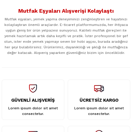
konularda yetersiz gördüğünüz noktaları öneri formunu
Mutfak Eşyaları Alışverişi Kolaylaştı
kullanarak tarafımıza iletebilirsiniz.
Görüş ve önerileriniz için teşekkür ederiz.
Mutfak eşyaları, yemek yapma deneyiminizi zenginleştiren ve hayatınızı
kolaylaştıran önemli araçlardır. E-ticaret platformumuzda, her ihtiyaca
uygun geniş bir ürün yelpazesi sunuyoruz. Kaliteli mutfak gereçleri ile
Ürün resmi kalitesiz, bozuk veya görüntülenemiyor.
yemek hazırlamak artık daha keyifli ve pratik. İster profesyonel bir şef
Ürün açıklamasında eksik bilgiler bulunuyor.
olun, ister evde yemek yapmayı seven bir hobi aşçısı, burada aradığınız
her şeyi bulabilirsiniz. Ürünlerimiz, dayanıklılığı ve şıklığı ile mutfağınıza
Ürün bilgilerinde hatalar bulunuyor.
değer katacak. Alışveriş yaparken güvenliğiniz bizim için önceliklidir.
Ürün fiyatı diğer sitelerden daha pahalı.
Bu ürüne benzer farklı alternatifler olmalı.
GÜVENLİ ALIŞVERİŞ
ÜCRETSİZ KARGO
Gönder
Lorem ipsum dolor sit amet
Lorem ipsum dolor sit amet
consectetur.
consectetur.