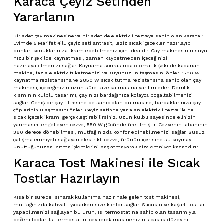
Karaca Çeyiz Setinden
Yararlanın
Bir adet çay makinesine ve bir adet de elektrikli cezveye sahip olan Karaca 1
Evimde 5 Marifet 4’lü çeyiz seti antrasit, leziz sıcak içecekler hazırlayıp
bunları konuklarınıza ikram edebilmeniz için idealdir. Çay makinesinin suyu
hızlı bir şekilde kaynatması, zaman kaybetmeden içeceğinizi
hazırlayabilmenizi sağlar. Kaynama sonrasında otomatik şekilde kapanan
makine, fazla elektrik tüketmenizi ve suyunuzun taşmasını önler. 1500 W
kaynatma rezistansına ve 2850 W sıcak tutma rezistansına sahip olan çay
makinesi, içeceğinizin uzun süre taze kalmasına yardım eder. Demlik
kısmının kulplu tasarımı, çayınızı bardağınıza kolayca boşaltabilmenizi
sağlar. Geniş bir çay filtresine de sahip olan bu makine, bardaklarınıza çay
çöplerinin ulaşmasını önler. Çeyiz setinde yer alan elektrikli cezve ile de
sıcak içecek ikramı gerçekleştirebilirsiniz. Uzun kulbu sayesinde elinizin
yanmasını engelleyen cezve, 550 W gücünde üretilmiştir. Cezvenin tabanının
360 derece dönebilmesi, mutfağınızda konfor edinebilmenizi sağlar. Susuz
çalışma emniyeti sağlayan elektrikli cezve, ürünün içerisine su koymayı
unuttuğunuzda ısıtma işlemlerini başlatmayarak size emniyet kazandırır.
Karaca Tost Makinesi ile Sıcak
Tostlar Hazırlayın
Kısa bir sürede ısınarak kullanıma hazır hale gelen tost makinesi,
mutfağınızda kahvaltı yaparken size konfor sağlar. Sucuklu ve kaşarlı tostlar
yapabilmenizi sağlayan bu ürün, ısı termostatına sahip olan tasarımıyla
beğeni toplar. Isı termostatını çevirerek makinenizin sıcaklık düzeyini