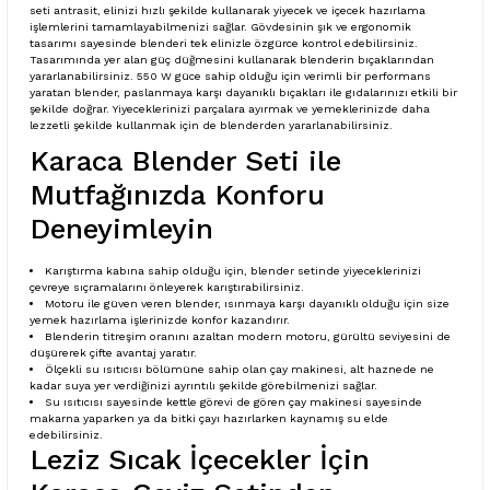
seti antrasit, elinizi hızlı şekilde kullanarak yiyecek ve içecek hazırlama
işlemlerini tamamlayabilmenizi sağlar. Gövdesinin şık ve ergonomik
tasarımı sayesinde blenderi tek elinizle özgürce kontrol edebilirsiniz.
Tasarımında yer alan güç düğmesini kullanarak blenderin bıçaklarından
yararlanabilirsiniz. 550 W güce sahip olduğu için verimli bir performans
yaratan blender, paslanmaya karşı dayanıklı bıçakları ile gıdalarınızı etkili bir
şekilde doğrar. Yiyeceklerinizi parçalara ayırmak ve yemeklerinizde daha
lezzetli şekilde kullanmak için de blenderden yararlanabilirsiniz.
Karaca Blender Seti ile
Mutfağınızda Konforu
Deneyimleyin
Karıştırma kabına sahip olduğu için, blender setinde yiyeceklerinizi
çevreye sıçramalarını önleyerek karıştırabilirsiniz.
Motoru ile güven veren blender, ısınmaya karşı dayanıklı olduğu için size
yemek hazırlama işlerinizde konfor kazandırır.
Blenderin titreşim oranını azaltan modern motoru, gürültü seviyesini de
düşürerek çifte avantaj yaratır.
Ölçekli su ısıtıcısı bölümüne sahip olan çay makinesi, alt haznede ne
kadar suya yer verdiğinizi ayrıntılı şekilde görebilmenizi sağlar.
Su ısıtıcısı sayesinde kettle görevi de gören çay makinesi sayesinde
makarna yaparken ya da bitki çayı hazırlarken kaynamış su elde
edebilirsiniz.
Leziz Sıcak İçecekler İçin