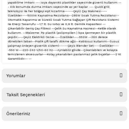
yapabilme imkanı --- Isıya dayanıklı plastikler sayesinde güvenli kullanım --
- Dik konumda durma imkanı sayesinde az yer kaplar. --- Quick grill
teknolojisi ile her bölgeyi eşit kızartma------Çeyiz Çay Makinesi----
Özellikler----1500W Kaynatma Rezistansı--285W Sıcak Tutma Rezistansı--
Otomatik Kapanma ve Sürekli Sıcak Tutma Sağlayan Çift Rezistans Sistemi
ile Enerji Tasarrufu --1,7 lt. Su Isıtıcı ve 0,9 lt. Demlik Kapasitesi --
Çıkarılabilir Geniş Çay Filtresi --Çelik Su Kaynatma Haznesi--Kettle olarak
kullanım. --Malzeme: Pp plastik (polipropilen ) bpa içermeyen bir plastik
çeşidir.----Çeyiz Elektrikli Cezve----Özellikler----550W --360 derece
dönebilen taban--Pratik çift taraflı dökme ağzı--Kablosuz kullanım--Susuz
çalışmayı önleyen güvenlik sistemi------Çeyiz Blender Set----Özellikler----
-550 W---220-240 V/50-60 Hz---Ayrılabilir gövde--Çıkarılabilen ve kolayca
temizlenen aksesuarlar---Kolay yıkanabilen paslanmaz çelik bıçaklar----2 Yıl
Garantilidir.-- --
Yorumlar
Taksit Seçenekleri
Bu ürüne ilk yorumu siz yapın!
Önerileriniz
Yorum Yaz
Bu ürünün fiyat bilgisi, resim, ürün açıklamalarında ve diğer