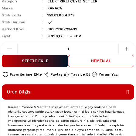
Kategori
ELEKTRİKLİ ÇEYİZ SETLERİ
Marka
KARACA
Stok Kodu
153.01.06.4879
Stok Durumu
Barkod Kodu
8697918723439
Fiyat
9.999,17 TL + KDV
SEPETE EKLE
HEMEN AL
Paylaş
Tavsiye Et
Yorum Yaz
Ürün Bilgisi
Karaca 1 Evimde 5 Marifet 4’lü çeyiz seti antrasit ile çay makinesine ve
elektirkli cezveye sahip olarak sıcak içeceklerinizi leziz şekilde hazırlamaya
başlayabilirsiniz. Dört ayrı elektronik ürünü içeren bu ürünle tost
makinesine ve blender setine de sahip olabilirsiniz. Elektrik tüketimi
konusunda verim yaratan özellikler taşıyan bu modern ürünler, hesaplı bir
kullanım gerçekleştirebilmeniz için idealdir. Aynı zamanda kullanıcı dostu
tasarımlara sahip olan ürünleri içeren Karaca 1 Evimde 5 Marifet 4’lü çeyiz