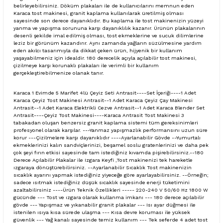
belirleyebilirsiniz. Döküm plakaları ile de kullanıcılarını memnun eden
Karaca tost makinesi, granit kaplama kullanılarak üretilmiş olması
sayesinde son derece dayanıklıdır. Bu kaplama ile tost makinenizin yüzeyi
yanma ve yapışma sorununa karşı dayanıklılık kazanır. Ürünün plakalarının
desenli şekilde imal edilmiş olması, tost ekmeklerine ve sucuk dilimlerine
leziz bir görünüm kazandırır. Aynı zamanda yağların süzülmesine yardım
eden akılcı tasarımıyla da dikkat çeken ürün, hijyenik bir kullanım
yaşayabilmeniz için idealdir. 180 derecelik açıyla açılabilir tost makinesi,
çizilmeye karşı korunaklı plakaları ile verimli bir kullanım
gerçekleştirebilmenize olanak tanır.
Karaca 1 Evimde 5 Marifet 4lü Çeyiz Seti Antrasit----Set İçeriği----1 Adet
Karaca Çeyiz Tost Makinesi Antrasit--1 Adet Karaca Çeyiz Çay Makinesi
Antrasit--1 Adet Karaca Elektrikli Cezve Antrasit--1 Adet Karaca Blender Set
Antrasit----Çeyiz Tost Makinesi----Karaca Antrasit Tost Makinesi 3
tabakadan oluşan benzersiz granit kaplama sistemi tüm gereksinimleri
profesyonel olarak karşılar. ---Yanmaz yapışmazlık performansını uzun süre
korur ---Çizilmelere karşı dayanıklıdır ----Ayarlanabilir Gövde --Yumurtalı
ekmeklerinizi kalın sandviçlerinizi, beşamel soslu gratenlerinizi ve daha pek
çok şeyi fırın etkisi sayesinde tam istediğiniz kıvamda pişirebilirsiniz.--180
Derece Açılabilir Plakalar ile Izgara Keyfi ,Tost makinenizi tek hareketle
ızgaraya dönüştürebilirsiniz. --Ayarlanabilir Sıcaklık Tost makinenizin
sıcaklık ayarını yapmak istediğiniz yiyeceğe göre ayarlayabilirsiniz. --Örneğin;
sadece ısıtmak istediğiniz düşük sıcaklık sayesinde enerji tüketimini
azaltabilirsiniz ----Ürün Teknik Özellikleri ----- 220-240 V 50/60 Hz 1800 W
gücünde --- Tost ve ızgara olarak kullanma imkanı --- 180 derece açılabilir
gövde --- Yapışmaz ve yıkanabilir granit plakalar --- Isı ayar düğmesi ile
istenilen ısıya kısa sürede ulaşma --- Kısa devre koruması ile yüksek
güvenlik --- Yağ kanalı sayesinde temiz kullanım --- Tek seferde 4 adet tost