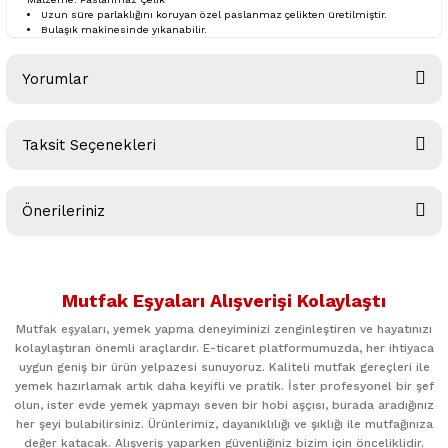
Uzun süre parlaklığını koruyan özel paslanmaz çelikten üretilmiştir.
Bulaşık makinesinde yıkanabilir.
Yorumlar
Taksit Seçenekleri
Bu ürüne ilk yorumu siz yapın!
Önerileriniz
Yorum Yaz
Bu ürünün fiyat bilgisi, resim, ürün açıklamalarında ve diğer
konularda yetersiz gördüğünüz noktaları öneri formunu
Mutfak Eşyaları Alışverişi Kolaylaştı
kullanarak tarafımıza iletebilirsiniz.
Görüş ve önerileriniz için teşekkür ederiz.
Mutfak eşyaları, yemek yapma deneyiminizi zenginleştiren ve hayatınızı
kolaylaştıran önemli araçlardır. E-ticaret platformumuzda, her ihtiyaca
uygun geniş bir ürün yelpazesi sunuyoruz. Kaliteli mutfak gereçleri ile
Ürün resmi kalitesiz, bozuk veya görüntülenemiyor.
yemek hazırlamak artık daha keyifli ve pratik. İster profesyonel bir şef
Ürün açıklamasında eksik bilgiler bulunuyor.
olun, ister evde yemek yapmayı seven bir hobi aşçısı, burada aradığınız
her şeyi bulabilirsiniz. Ürünlerimiz, dayanıklılığı ve şıklığı ile mutfağınıza
Ürün bilgilerinde hatalar bulunuyor.
değer katacak. Alışveriş yaparken güvenliğiniz bizim için önceliklidir.