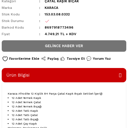
Kategori
ÇATAL KAŞIK BIÇAK
Marka
KARACA
Stok Kodu
153.03.08.0332
Stok Durumu
Barkod Kodu
8697918773496
Fiyat
4.749,21 TL + KDV
GELINCE HABER VER
Paylaş
Tavsiye Et
Yorum Yaz
Ürün Bilgisi
Karaca Afrodite 12 Kişilik 84 Parça Çatal Kaşık Bıçak SetiSet İçeriği
12 Adet Yemek Kaşık
12 Adet Yemek Çatal
12 Adet Yemek Bıçağı
12 Adet Tatlı Kaşık
12 Adet Tatlı Çatal
12 Adet Tatlı Bıçağı
12 Adet Çay Kaşık
Malzeme: Paslanmaz Çelik