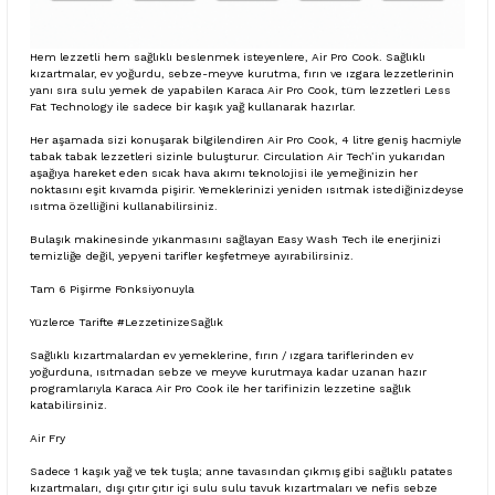
Hem lezzetli hem sağlıklı beslenmek isteyenlere, Air Pro Cook. Sağlıklı
kızartmalar, ev yoğurdu, sebze-meyve kurutma, fırın ve ızgara lezzetlerinin
yanı sıra sulu yemek de yapabilen Karaca Air Pro Cook, tüm lezzetleri Less
Fat Technology ile sadece bir kaşık yağ kullanarak hazırlar.
Her aşamada sizi konuşarak bilgilendiren Air Pro Cook, 4 litre geniş hacmiyle
tabak tabak lezzetleri sizinle buluşturur. Circulation Air Tech’in yukarıdan
aşağıya hareket eden sıcak hava akımı teknolojisi ile yemeğinizin her
noktasını eşit kıvamda pişirir. Yemeklerinizi yeniden ısıtmak istediğinizdeyse
ısıtma özelliğini kullanabilirsiniz.
Bulaşık makinesinde yıkanmasını sağlayan Easy Wash Tech ile enerjinizi
temizliğe değil, yepyeni tarifler keşfetmeye ayırabilirsiniz.
Tam 6 Pişirme Fonksiyonuyla
Yüzlerce Tarifte #LezzetinizeSağlık
Sağlıklı kızartmalardan ev yemeklerine, fırın / ızgara tariflerinden ev
yoğurduna, ısıtmadan sebze ve meyve kurutmaya kadar uzanan hazır
programlarıyla Karaca Air Pro Cook ile her tarifinizin lezzetine sağlık
katabilirsiniz.
Air Fry
Sadece 1 kaşık yağ ve tek tuşla; anne tavasından çıkmış gibi sağlıklı patates
kızartmaları, dışı çıtır çıtır içi sulu sulu tavuk kızartmaları ve nefis sebze