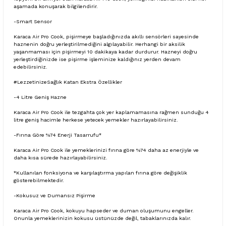
aşamada konuşarak bilgilendirir.
-Smart Sensor
Karaca Air Pro Cook, pişirmeye başladığınızda akıllı sensörleri sayesinde
haznenin doğru yerleştirilmediğini algılayabilir. Herhangi bir aksilik
yaşanmaması için pişirmeyi 10 dakikaya kadar durdurur. Hazneyi doğru
yerleştirdiğinizde ise pişirme işleminize kaldığınız yerden devam
edebilirsiniz.
#LezzetinizeSağlık Katan Ekstra Özellikler
-4 Litre Geniş Hazne
Karaca Air Pro Cook ile tezgahta çok yer kaplamamasına rağmen sunduğu 4
litre geniş hacimle herkese yetecek yemekler hazırlayabilirsiniz.
-Fırına Göre %74 Enerji Tasarrufu*
Karaca Air Pro Cook ile yemeklerinizi fırına göre %74 daha az enerjiyle ve
daha kısa sürede hazırlayabilirsiniz.
*Kullanılan fonksiyona ve karşılaştırma yapılan fırına göre değişiklik
gösterebilmektedir.
-Kokusuz ve Dumansız Pişirme
Karaca Air Pro Cook, kokuyu hapseder ve duman oluşumunu engeller.
Onunla yemeklerinizin kokusu üstünüzde değil, tabaklarınızda kalır.