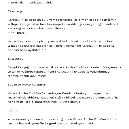
kızartmaları hazırlayabilirsiniz.
Ev Yemeği
Karaca Air Pro Cook’un sulu yemek tenceresi ile orman kebabından İzmir
köfteye, karnıyarıktan taze fasulyeye kadar dilediğiniz ev yemeğini sadece 1
kaşık yağ ve tek tuşla hazırlayabilirsiniz.
Fırın/Izgara
Her yeri eşit kıvamda pişmiş mangal tadında lokum gibi etler ya da fırın
lezzetinde puf puf kabaran kek, börek, ekmekler! Karaca Air Pro Cook ile
hepsini hazırlayabilirsiniz.
Ev Yoğurdu
Taş gibi ev yoğurdu mayalamak Karaca Air Pro Cook’la çok rahat. Dünyanın ilk
ve tek ev yoğurdu yapan airfryer’ı Karaca Air Pro Cook ile yoğurdunuzu
rahatça hazırlayabilirsiniz.
Sebze ve Meyve Kurutma
Karaca Air Pro Cook’un Sebze/Meyve Kurutma fonksiyonu sayesinde
mevsiminde aldığınız lezzetleri sağlıklı bir şekilde uzun süre depolayabilir,
nane ve kekik gibi baharatlarınızı kurutabilirsiniz.
Isıtma
Yemeklerinizi yeniden ısıtmak istediğinizde Karaca Air Pro Cook’un Isıtma
tuşuna basarak yemeğin ilk günkü lezzetine ulaşabilirsiniz.