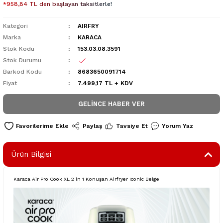
*958,84 TL den başlayan taksitlerle!
Kategori
AIRFRY
Marka
KARACA
Stok Kodu
153.03.08.3591
Stok Durumu
Barkod Kodu
8683650091714
Fiyat
7.499,17 TL + KDV
GELINCE HABER VER
Paylaş
Tavsiye Et
Yorum Yaz
Ürün Bilgisi
Karaca Air Pro Cook XL 2 in 1 Konuşan Airfryer Iconic Beige