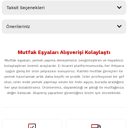
Taksit Seçenekleri
Bu ürüne ilk yorumu siz yapın!
Önerileriniz
Yorum Yaz
Bu ürünün fiyat bilgisi, resim, ürün açıklamalarında ve diğer
konularda yetersiz gördüğünüz noktaları öneri formunu
Mutfak Eşyaları Alışverişi Kolaylaştı
kullanarak tarafımıza iletebilirsiniz.
Görüş ve önerileriniz için teşekkür ederiz.
Mutfak eşyaları, yemek yapma deneyiminizi zenginleştiren ve hayatınızı
kolaylaştıran önemli araçlardır. E-ticaret platformumuzda, her ihtiyaca
uygun geniş bir ürün yelpazesi sunuyoruz. Kaliteli mutfak gereçleri ile
Ürün resmi kalitesiz, bozuk veya görüntülenemiyor.
yemek hazırlamak artık daha keyifli ve pratik. İster profesyonel bir şef
Ürün açıklamasında eksik bilgiler bulunuyor.
olun, ister evde yemek yapmayı seven bir hobi aşçısı, burada aradığınız
her şeyi bulabilirsiniz. Ürünlerimiz, dayanıklılığı ve şıklığı ile mutfağınıza
Ürün bilgilerinde hatalar bulunuyor.
değer katacak. Alışveriş yaparken güvenliğiniz bizim için önceliklidir.
Ürün fiyatı diğer sitelerden daha pahalı.
Bu ürüne benzer farklı alternatifler olmalı.