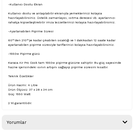
-Kullanıcı Dostu Ekran
Kullanıcı dostu ve anlaşılabilir ekranıyla yemeklerinizi kolayca
hazırlayabilirsiniz. Üstelik zamanlayıcı, ısıtma derecesi vb. ayarlarınızı
rahatça kişiselleştirebilir imza lezzetlerinizi kolayca hazırlayabilirsiniz.
-Ayarlanabilen Pişirme Süresi
60°'den 210°'ye kadar çıkabilen sıcaklığı ve 1 dakikadan 12 saate kadar
ayarlanabilen pişirme süresiyle tariflerinizi kolayca hazırlayabilirsiniz.
-1550w Pişirme gücü
Karaca Air Pro Cook tam 1550w pişirme gücüne sahiptir. Bu güç sayesinde
hazne içerisindeki ısının artışını sağlayıp pişirme süresini kısaltır.
Teknik Özellikler
Ürün Hacmi: 4 Litre
Ürün Ölçüsü: 37 x 28 x 34 cm
Güç: 1550 Watt
2 Yıl garantilidir.
Yorumlar