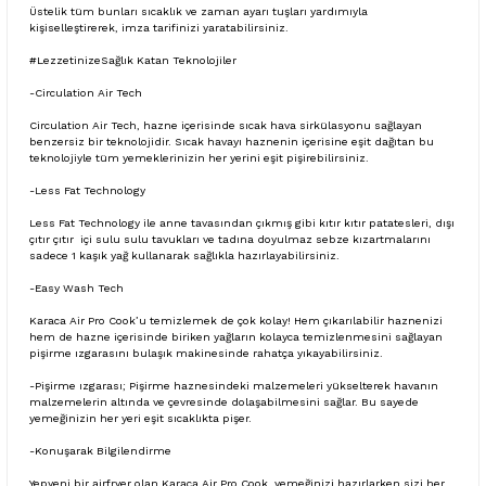
Üstelik tüm bunları sıcaklık ve zaman ayarı tuşları yardımıyla
kişiselleştirerek, imza tarifinizi yaratabilirsiniz.
#LezzetinizeSağlık Katan Teknolojiler
-Circulation Air Tech
Circulation Air Tech, hazne içerisinde sıcak hava sirkülasyonu sağlayan
benzersiz bir teknolojidir. Sıcak havayı haznenin içerisine eşit dağıtan bu
teknolojiyle tüm yemeklerinizin her yerini eşit pişirebilirsiniz.
-Less Fat Technology
Less Fat Technology ile anne tavasından çıkmış gibi kıtır kıtır patatesleri, dışı
çıtır çıtır içi sulu sulu tavukları ve tadına doyulmaz sebze kızartmalarını
sadece 1 kaşık yağ kullanarak sağlıkla hazırlayabilirsiniz.
-Easy Wash Tech
Karaca Air Pro Cook’u temizlemek de çok kolay! Hem çıkarılabilir haznenizi
hem de hazne içerisinde biriken yağların kolayca temizlenmesini sağlayan
pişirme ızgarasını bulaşık makinesinde rahatça yıkayabilirsiniz.
-Pişirme ızgarası; Pişirme haznesindeki malzemeleri yükselterek havanın
malzemelerin altında ve çevresinde dolaşabilmesini sağlar. Bu sayede
yemeğinizin her yeri eşit sıcaklıkta pişer.
-Konuşarak Bilgilendirme
Yepyeni bir airfryer olan Karaca Air Pro Cook, yemeğinizi hazırlarken sizi her