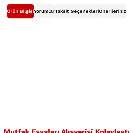
Ürün Bilgisi
Yorumlar
Taksit Seçenekleri
Önerileriniz
nularda yetersiz gördüğünüz noktaları öneri formunu kullanarak tarafımıza
Bu ürüne ilk yorumu siz yapın!
Mutfak Eşyaları Alışverişi Kolaylaştı