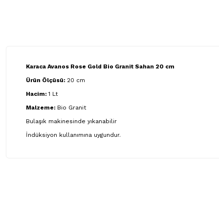
Karaca Avanos Rose Gold Bio Granit Sahan 20 cm
Ürün Ölçüsü:
20 cm
Hacim:
1 Lt
Malzeme:
Bio Granit
Bulaşık makinesinde yıkanabilir
İndüksiyon kullanımına uygundur.
Bu ürünün fiyat bilgisi, resim, ürün açıklamalarında ve diğer ko
Görüş ve önerileriniz için teşekkür ederiz.
Ürün resmi kalitesiz, bozuk veya görüntülenemiyor.