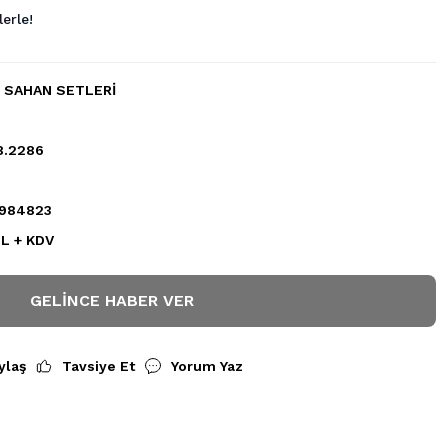
erle!
 SAHAN SETLERİ
8.2286
984823
L + KDV
GELINCE HABER VER
ylaş
Tavsiye Et
Yorum Yaz