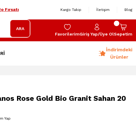
o Fırsatı
Kargo Takip
İletişim
Blog
ARA
Favorilerim
Giriş Yap/Üye Ol
Sepetim
İndirimdeki
Rİ
Ürünler
nos Rose Gold Bio Granit Sahan 20
um Yap