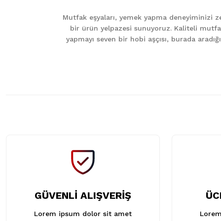
Ürün açıklamasında eksik bilgiler bulunuyor.
Mutfak eşyaları, yemek yapma deneyiminizi zen
Ürün bilgilerinde hatalar bulunuyor.
bir ürün yelpazesi sunuyoruz. Kaliteli mutfa
Ürün fiyatı diğer sitelerden daha pahalı.
yapmayı seven bir hobi aşçısı, burada aradığını
Bu ürüne benzer farklı alternatifler olmalı.
GÜVENLİ ALIŞVERİŞ
ÜC
Lorem ipsum dolor sit amet
Lorem