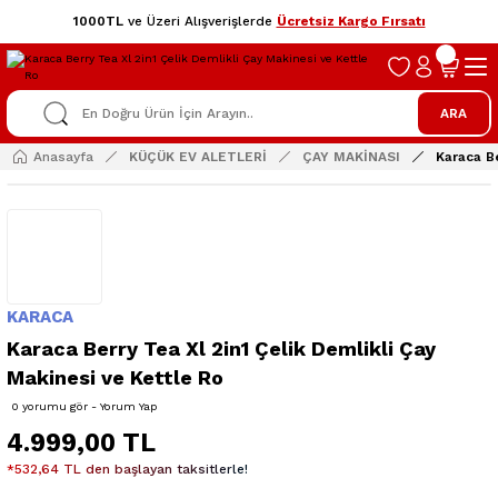
1000TL
ve Üzeri Alışverişlerde
Ücretsiz Kargo Fırsatı
ARA
Anasayfa
KÜÇÜK EV ALETLERİ
ÇAY MAKİNASI
Karaca Be
KARACA
Karaca Berry Tea Xl 2in1 Çelik Demlikli Çay
Makinesi ve Kettle Ro
0 yorumu gör - Yorum Yap
4.999,00 TL
*532,64 TL den başlayan taksitlerle!