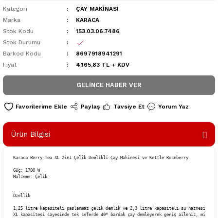
Kategori
ÇAY MAKİNASI
Marka
KARACA
Stok Kodu
153.03.06.7486
Stok Durumu
Barkod Kodu
8697918941291
Fiyat
4.165,83 TL + KDV
GELINCE HABER VER
Paylaş
Tavsiye Et
Yorum Yaz
Ürün Bilgisi
Karaca Berry Tea XL 2in1 Çelik Demlikli Çay Makinesi ve Kettle Roseberry

Güç: 1700 W

Malzeme: Çelik

Özellik

1,25 litre kapasiteli paslanmaz çelik demlik ve 2,3 litre kapasiteli su haznesine sah
XL kapasitesi sayesinde tek seferde 40* bardak çay demleyerek geniş aileniz, misafir