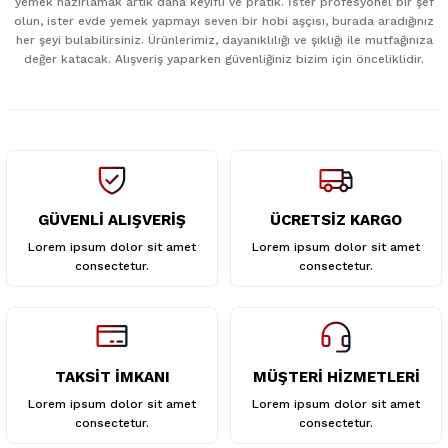
yemek hazırlamak artık daha keyifli ve pratik. İster profesyonel bir şef
Ürün açıklamasında eksik bilgiler bulunuyor.
olun, ister evde yemek yapmayı seven bir hobi aşçısı, burada aradığınız
her şeyi bulabilirsiniz. Ürünlerimiz, dayanıklılığı ve şıklığı ile mutfağınıza
Ürün bilgilerinde hatalar bulunuyor.
değer katacak. Alışveriş yaparken güvenliğiniz bizim için önceliklidir.
Ürün fiyatı diğer sitelerden daha pahalı.
Bu ürüne benzer farklı alternatifler olmalı.
GÜVENLİ ALIŞVERİŞ
ÜCRETSİZ KARGO
Gönder
Lorem ipsum dolor sit amet
Lorem ipsum dolor sit amet
consectetur.
consectetur.
TAKSİT İMKANI
MÜŞTERİ HİZMETLERİ
Lorem ipsum dolor sit amet
Lorem ipsum dolor sit amet
consectetur.
consectetur.