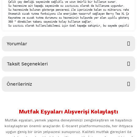
Çelik çay demliği sayesinde sağlıklı ve uzun ömürlü bir kullanım sunar.

Su haznesine ait kapağı sayesinde su ısıtıcısı olarak da kullanıma uygundur.  

Su haznesinde bulunan gösterge penceresi ile içerisinde kalan su miktarını rahatlıkl
Otomatik sıcak tutma fonksiyonu ile enerjiden tasarruf sağlayan Berry Tea XL Çay Mak
Kaynatma ve sıcak tutma durumunu su haznesinin kulpunda yer alan ışıklı göstergesi i
360 ° dönebilen tabanı sayesinde kolay kullanım sağlar.

Su ısıtıcı olarak kullanılabilmesi için özel kapağa sahiptir, bu sayede çeşitli çay 
Yorumlar
Taksit Seçenekleri
Bu ürüne ilk yorumu siz yapın!
Önerileriniz
Yorum Yaz
Bu ürünün fiyat bilgisi, resim, ürün açıklamalarında ve diğer
konularda yetersiz gördüğünüz noktaları öneri formunu
Mutfak Eşyaları Alışverişi Kolaylaştı
kullanarak tarafımıza iletebilirsiniz.
Görüş ve önerileriniz için teşekkür ederiz.
Mutfak eşyaları, yemek yapma deneyiminizi zenginleştiren ve hayatınızı
kolaylaştıran önemli araçlardır. E-ticaret platformumuzda, her ihtiyaca
uygun geniş bir ürün yelpazesi sunuyoruz. Kaliteli mutfak gereçleri ile
Ürün resmi kalitesiz, bozuk veya görüntülenemiyor.