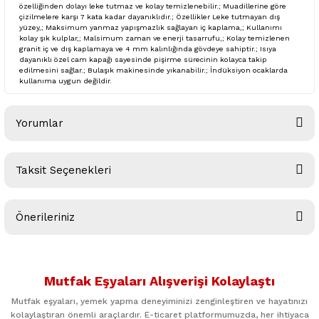
özelliğinden dolayı leke tutmaz ve kolay temizlenebilir.; Muadillerine göre
çizilmelere karşı 7 kata kadar dayanıklıdır.; Özellikler Leke tutmayan dış
yüzey,; Maksimum yanmaz yapışmazlık sağlayan iç kaplama,; Kullanımı
kolay şık kulplar,; Malsimum zaman ve enerji tasarrufu,; Kolay temizlenen
granit iç ve dış kaplamaya ve 4 mm kalınlığında gövdeye sahiptir.; Isıya
dayanıklı özel cam kapağı sayesinde pişirme sürecinin kolayca takip
edilmesini sağlar.; Bulaşık makinesinde yıkanabilir.; İndüksiyon ocaklarda
kullanıma uygun değildir.
Yorumlar
Taksit Seçenekleri
Bu ürüne ilk yorumu siz yapın!
Önerileriniz
Yorum Yaz
Bu ürünün fiyat bilgisi, resim, ürün açıklamalarında ve diğer
konularda yetersiz gördüğünüz noktaları öneri formunu
Mutfak Eşyaları Alışverişi Kolaylaştı
kullanarak tarafımıza iletebilirsiniz.
Görüş ve önerileriniz için teşekkür ederiz.
Mutfak eşyaları, yemek yapma deneyiminizi zenginleştiren ve hayatınızı
kolaylaştıran önemli araçlardır. E-ticaret platformumuzda, her ihtiyaca