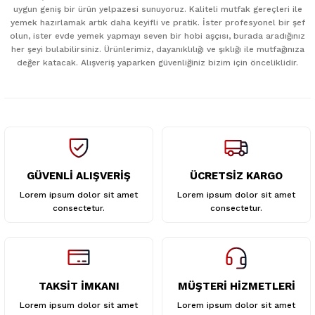
uygun geniş bir ürün yelpazesi sunuyoruz. Kaliteli mutfak gereçleri ile
Ürün resmi kalitesiz, bozuk veya görüntülenemiyor.
yemek hazırlamak artık daha keyifli ve pratik. İster profesyonel bir şef
Ürün açıklamasında eksik bilgiler bulunuyor.
olun, ister evde yemek yapmayı seven bir hobi aşçısı, burada aradığınız
her şeyi bulabilirsiniz. Ürünlerimiz, dayanıklılığı ve şıklığı ile mutfağınıza
Ürün bilgilerinde hatalar bulunuyor.
değer katacak. Alışveriş yaparken güvenliğiniz bizim için önceliklidir.
Ürün fiyatı diğer sitelerden daha pahalı.
Bu ürüne benzer farklı alternatifler olmalı.
GÜVENLİ ALIŞVERİŞ
ÜCRETSİZ KARGO
Gönder
Lorem ipsum dolor sit amet
Lorem ipsum dolor sit amet
consectetur.
consectetur.
TAKSİT İMKANI
MÜŞTERİ HİZMETLERİ
Lorem ipsum dolor sit amet
Lorem ipsum dolor sit amet