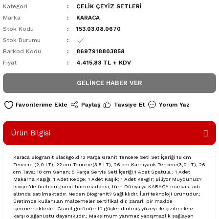
Kategori
ÇELİK ÇEYİZ SETLERİ
Marka
KARACA
Stok Kodu
153.03.08.0670
Stok Durumu
Barkod Kodu
8697918803858
Fiyat
4.415,83 TL + KDV
GELINCE HABER VER
Paylaş
Tavsiye Et
Yorum Yaz
Ürün Bilgisi
Karaca Biogranit Blackgold 13 Parça Granit Tencere Seti Set İçeriği 18 cm
Tencere (2,0 LT); 22 cm Tencere(3,5 LT); 26 cm Karnıyarık Tencere(3,0 LT); 26
cm Tava; 18 cm Sahan; 5 Parça Servis Seti İçeriği 1 Adet Spatula ; 1 Adet
Makarna Kaşığı; 1 Adet Kepçe; 1 Adet Kaşık; 1 Adet Kevgir; Biliyor Muydunuz?
İsviçre'de üretilen granit hammaddesi, tüm Dünya'ya KARACA markası adı
altında satılmaktadır. Neden Biogranit? Sağlıklıdır. İleri teknoloji ürünüdür.;
Üretimde kullanılan malzemeler sertifikalıdır, zararlı bir madde
içermemektedir.; Granit görünümlü güçlendirilmiş yüzeyi ile çizilmelere
karşı olağanüstü dayanıklıdır.; Maksimum yanmaz yapışmazlık sağlayan