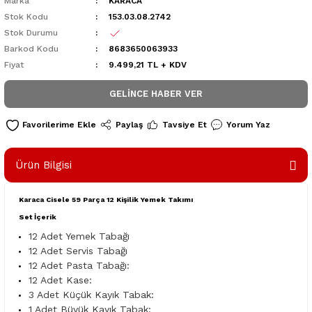
Marka
KARACA
Stok Kodu
153.03.08.2742
Stok Durumu
Barkod Kodu
8683650063933
Fiyat
9.499,21 TL + KDV
GELINCE HABER VER
Paylaş
Tavsiye Et
Yorum Yaz
Ürün Bilgisi
Karaca Cisele 59 Parça 12 Kişilik Yemek Takımı
Set İçerik
12 Adet Yemek Tabağı
12 Adet Servis Tabağı
12 Adet Pasta Tabağı:
12 Adet Kase:
3 Adet Küçük Kayık Tabak:
1 Adet Büyük Kayık Tabak: