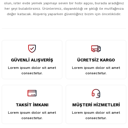
Ürün açıklamasında eksik bilgiler bulunuyor.
olun, ister evde yemek yapmayı seven bir hobi aşçısı, burada aradığınız
her şeyi bulabilirsiniz. Ürünlerimiz, dayanıklılığı ve şıklığı ile mutfağınıza
Ürün bilgilerinde hatalar bulunuyor.
değer katacak. Alışveriş yaparken güvenliğiniz bizim için önceliklidir.
Ürün fiyatı diğer sitelerden daha pahalı.
Bu ürüne benzer farklı alternatifler olmalı.
GÜVENLİ ALIŞVERİŞ
ÜCRETSİZ KARGO
Gönder
Lorem ipsum dolor sit amet
Lorem ipsum dolor sit amet
consectetur.
consectetur.
TAKSİT İMKANI
MÜŞTERİ HİZMETLERİ
Lorem ipsum dolor sit amet
Lorem ipsum dolor sit amet
consectetur.
consectetur.