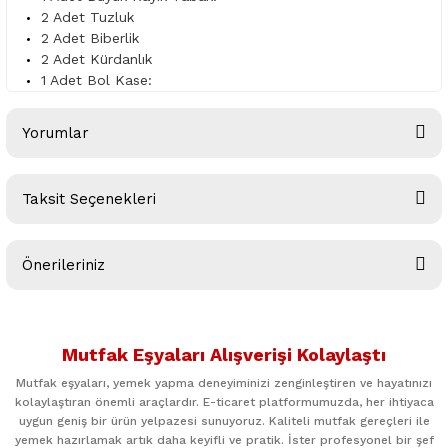
2 Adet Tuzluk
2 Adet Biberlik
2 Adet Kürdanlık
1 Adet Bol Kase:
Yorumlar
Taksit Seçenekleri
Bu ürüne ilk yorumu siz yapın!
Önerileriniz
Yorum Yaz
Bu ürünün fiyat bilgisi, resim, ürün açıklamalarında ve diğer
konularda yetersiz gördüğünüz noktaları öneri formunu
Mutfak Eşyaları Alışverişi Kolaylaştı
kullanarak tarafımıza iletebilirsiniz.
Görüş ve önerileriniz için teşekkür ederiz.
Mutfak eşyaları, yemek yapma deneyiminizi zenginleştiren ve hayatınızı
kolaylaştıran önemli araçlardır. E-ticaret platformumuzda, her ihtiyaca
uygun geniş bir ürün yelpazesi sunuyoruz. Kaliteli mutfak gereçleri ile
Ürün resmi kalitesiz, bozuk veya görüntülenemiyor.
yemek hazırlamak artık daha keyifli ve pratik. İster profesyonel bir şef