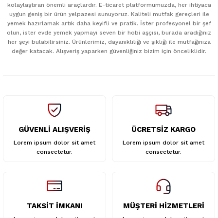
kolaylaştıran önemli araçlardır. E-ticaret platformumuzda, her ihtiyaca
uygun geniş bir ürün yelpazesi sunuyoruz. Kaliteli mutfak gereçleri ile
Ürün resmi kalitesiz, bozuk veya görüntülenemiyor.
yemek hazırlamak artık daha keyifli ve pratik. İster profesyonel bir şef
Ürün açıklamasında eksik bilgiler bulunuyor.
olun, ister evde yemek yapmayı seven bir hobi aşçısı, burada aradığınız
her şeyi bulabilirsiniz. Ürünlerimiz, dayanıklılığı ve şıklığı ile mutfağınıza
Ürün bilgilerinde hatalar bulunuyor.
değer katacak. Alışveriş yaparken güvenliğiniz bizim için önceliklidir.
Ürün fiyatı diğer sitelerden daha pahalı.
Bu ürüne benzer farklı alternatifler olmalı.
GÜVENLİ ALIŞVERİŞ
ÜCRETSİZ KARGO
Gönder
Lorem ipsum dolor sit amet
Lorem ipsum dolor sit amet
consectetur.
consectetur.
TAKSİT İMKANI
MÜŞTERİ HİZMETLERİ