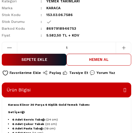
Kategori
YEMEK TAKIMLARI
Marka
KARACA
Stok Kodu
153.03.06.7586
Stok Durumu
Barkod Kodu
8697918946753
Fiyat
5.582,50 TL + KDV
SEPETE EKLE
HEMEN AL
Paylaş
Tavsiye Et
Yorum Yaz
Ürün Bilgisi
Karaca Elinor 30 Parça 6 Kişilik Gold Yemek Takımı
Set İçeriği
6 Adet Servis Tabağı
(24 cm)
6 Adet Çukur Tabak
(20 cm)
6 Adet Pasta Tabağı
(19 cm)
6 Adet Kase
(14 cm)