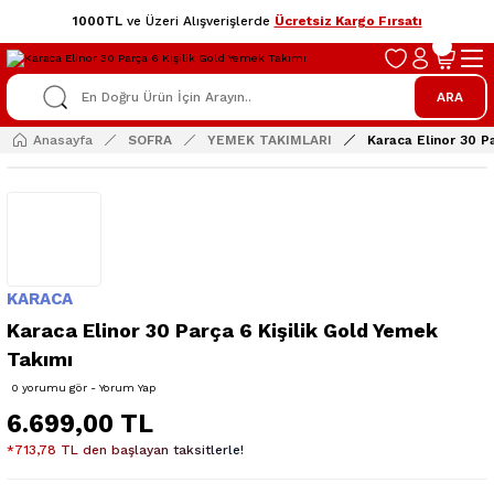
1000TL
ve Üzeri Alışverişlerde
Ücretsiz Kargo Fırsatı
ARA
Anasayfa
SOFRA
YEMEK TAKIMLARI
Karaca Elinor 30 P
KARACA
Karaca Elinor 30 Parça 6 Kişilik Gold Yemek
Takımı
0 yorumu gör - Yorum Yap
6.699,00 TL
*713,78 TL den başlayan taksitlerle!