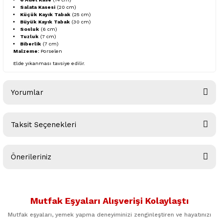
Salata Kasesi
(20 cm)
Küçük Kayık Tabak
(25 cm)
Büyük Kayık Tabak
(30 cm)
Sosluk
(6 cm)
Tuzluk
(7 cm)
Biberlik
(7 cm)
Malzeme:
Porselen
Elde yıkanması tavsiye edilir.
Yorumlar
Taksit Seçenekleri
Bu ürüne ilk yorumu siz yapın!
Önerileriniz
Yorum Yaz
Bu ürünün fiyat bilgisi, resim, ürün açıklamalarında ve diğer
konularda yetersiz gördüğünüz noktaları öneri formunu
Mutfak Eşyaları Alışverişi Kolaylaştı
kullanarak tarafımıza iletebilirsiniz.
Görüş ve önerileriniz için teşekkür ederiz.
Mutfak eşyaları, yemek yapma deneyiminizi zenginleştiren ve hayatınızı