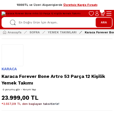
1000TL
ve Üzeri Alışverişlerde
Ücretsiz Kargo Fırsatı
ARA
Anasayfa
SOFRA
YEMEK TAKIMLARI
Karaca Forever Bon
KARACA
Karaca Forever Bone Artro 53 Parça 12 Kişilik
Yemek Takımı
0 yorumu gör - Yorum Yap
23.999,00 TL
*2.557,09 TL den başlayan taksitlerle!