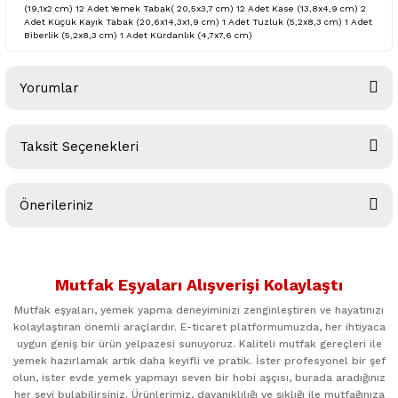
(19,1x2 cm) 12 Adet Yemek Tabak( 20,5x3,7 cm) 12 Adet Kase (13,8x4,9 cm) 2
Adet Küçük Kayık Tabak (20,6x14,3x1,9 cm) 1 Adet Tuzluk (5,2x8,3 cm) 1 Adet
Biberlik (5,2x8,3 cm) 1 Adet Kürdanlık (4,7x7,6 cm)
Yorumlar
Taksit Seçenekleri
Bu ürüne ilk yorumu siz yapın!
Önerileriniz
Yorum Yaz
Bu ürünün fiyat bilgisi, resim, ürün açıklamalarında ve diğer
konularda yetersiz gördüğünüz noktaları öneri formunu
Mutfak Eşyaları Alışverişi Kolaylaştı
kullanarak tarafımıza iletebilirsiniz.
Görüş ve önerileriniz için teşekkür ederiz.
Mutfak eşyaları, yemek yapma deneyiminizi zenginleştiren ve hayatınızı
kolaylaştıran önemli araçlardır. E-ticaret platformumuzda, her ihtiyaca
uygun geniş bir ürün yelpazesi sunuyoruz. Kaliteli mutfak gereçleri ile
Ürün resmi kalitesiz, bozuk veya görüntülenemiyor.
yemek hazırlamak artık daha keyifli ve pratik. İster profesyonel bir şef
Ürün açıklamasında eksik bilgiler bulunuyor.
olun, ister evde yemek yapmayı seven bir hobi aşçısı, burada aradığınız
her şeyi bulabilirsiniz. Ürünlerimiz, dayanıklılığı ve şıklığı ile mutfağınıza
Ürün bilgilerinde hatalar bulunuyor.