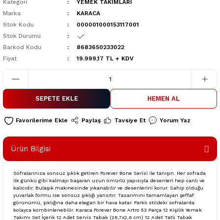
Kategori
YEMEK TAKIMLARI
Marka
KARACA
Stok Kodu
000001000153117001
Stok Durumu
Barkod Kodu
8683650233022
Fiyat
19.999,17 TL + KDV
SEPETE EKLE
HEMEN AL
Paylaş
Tavsiye Et
Yorum Yaz
Ürün Bilgisi
Sofralarınıza sonsuz şıklık getiren Forever Bone Serisi ile tanışın. Her sofrada
ilk günkü gibi kalmayı başaran uzun ömürlü yapısıyla desenleri hep canlı ve
kalıcıdır. Bulaşık makinesinde yıkanabilir ve desenlerini korur. Sahip olduğu
yuvarlak formu ise sonsuz şıklığı yansıtır. Tasarımını tamamlayan şeffaf
görünümü, şıklığına daha elegan bir hava katar. Farklı stildeki sofralarda
kolayca kombinlenebilir. Karaca Forever Bone Artro 53 Parça 12 Kişilik Yemek
Takımı Set İçerik 12 Adet Servis Tabak (26,7x2,6 cm) 12 Adet Tatlı Tabak