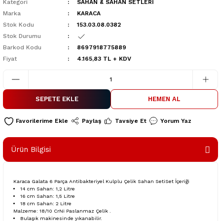
Kategori
SAHAN & SAHAN SETLERİ
Marka
KARACA
Stok Kodu
153.03.08.0382
Stok Durumu
Barkod Kodu
8697918775889
Fiyat
4.165,83 TL + KDV
SEPETE EKLE
HEMEN AL
Paylaş
Tavsiye Et
Yorum Yaz
Ürün Bilgisi
Karaca Galata 6 Parça Antibakteriyel Kulplu Çelik Sahan SetiSet İçeriği
14 cm Sahan: 1,2 Litre
16 cm Sahan: 1,5 Litre
18 cm Sahan: 2 Litre
Malzeme: 18/10 CrNi Paslanmaz Çelik .
Bulaşık makinesinde yıkanabilir.