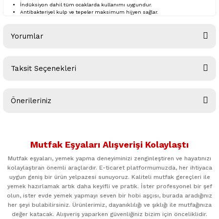
İndüksiyon dahil tüm ocaklarda kullanımı uygundur.
Antibakteriyel kulp ve tepeler maksimum hijyen sağlar.
Yorumlar
Taksit Seçenekleri
Bu ürüne ilk yorumu siz yapın!
Önerileriniz
Yorum Yaz
Bu ürünün fiyat bilgisi, resim, ürün açıklamalarında ve diğer
konularda yetersiz gördüğünüz noktaları öneri formunu
Mutfak Eşyaları Alışverişi Kolaylaştı
kullanarak tarafımıza iletebilirsiniz.
Görüş ve önerileriniz için teşekkür ederiz.
Mutfak eşyaları, yemek yapma deneyiminizi zenginleştiren ve hayatınızı
kolaylaştıran önemli araçlardır. E-ticaret platformumuzda, her ihtiyaca
uygun geniş bir ürün yelpazesi sunuyoruz. Kaliteli mutfak gereçleri ile
Ürün resmi kalitesiz, bozuk veya görüntülenemiyor.
yemek hazırlamak artık daha keyifli ve pratik. İster profesyonel bir şef
Ürün açıklamasında eksik bilgiler bulunuyor.
olun, ister evde yemek yapmayı seven bir hobi aşçısı, burada aradığınız
her şeyi bulabilirsiniz. Ürünlerimiz, dayanıklılığı ve şıklığı ile mutfağınıza
Ürün bilgilerinde hatalar bulunuyor.
değer katacak. Alışveriş yaparken güvenliğiniz bizim için önceliklidir.