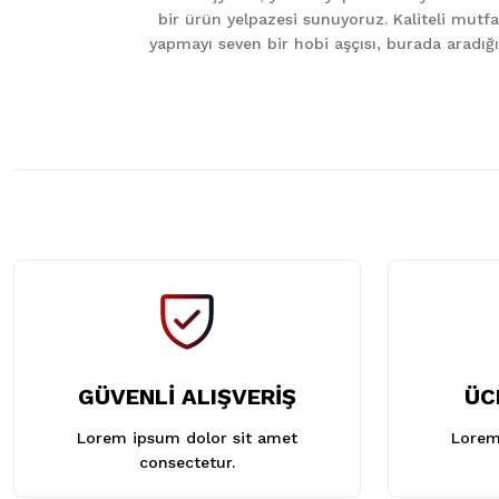
Ürün bilgilerinde hatalar bulunuyor.
bir ürün yelpazesi sunuyoruz. Kaliteli mutfa
Ürün fiyatı diğer sitelerden daha pahalı.
yapmayı seven bir hobi aşçısı, burada aradığını
Bu ürüne benzer farklı alternatifler olmalı.
GÜVENLİ ALIŞVERİŞ
ÜC
Lorem ipsum dolor sit amet
Lorem
consectetur.