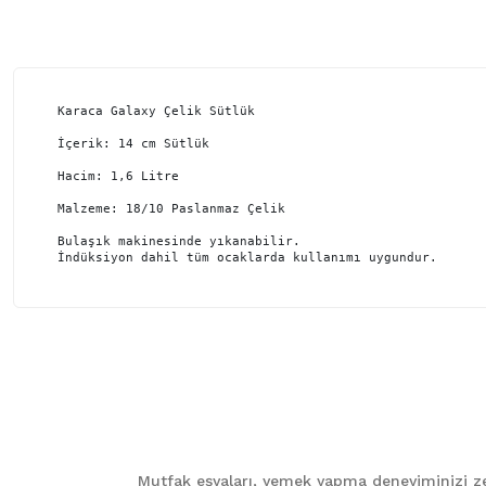
Karaca Galaxy Çelik Sütlük

İçerik: 14 cm Sütlük

Hacim: 1,6 Litre

Malzeme: 18/10 Paslanmaz Çelik

Bulaşık makinesinde yıkanabilir.

İndüksiyon dahil tüm ocaklarda kullanımı uygundur.
Bu ürünün fiyat bilgisi, resim, ürün açıklamalarında ve diğer ko
Görüş ve önerileriniz için teşekkür ederiz.
Ürün resmi kalitesiz, bozuk veya görüntülenemiyor.
Ürün açıklamasında eksik bilgiler bulunuyor.
Mutfak eşyaları, yemek yapma deneyiminizi zen