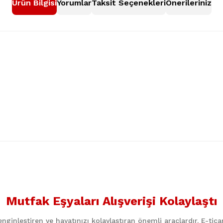
Ürün Bilgisi
Yorumlar
Taksit Seçenekleri
Önerileriniz
nularda yetersiz gördüğünüz noktaları öneri formunu kullanarak tarafımıza
Bu ürüne ilk yorumu siz yapın!
Mutfak Eşyaları Alışverişi Kolaylaştı
Yorum Yaz
ginleştiren ve hayatınızı kolaylaştıran önemli araçlardır. E-ti