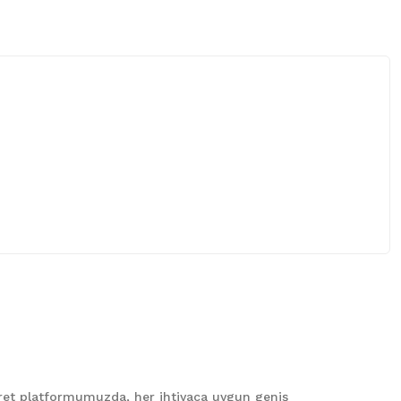
 iletebilirsiniz.
caret platformumuzda, her ihtiyaca uygun geniş