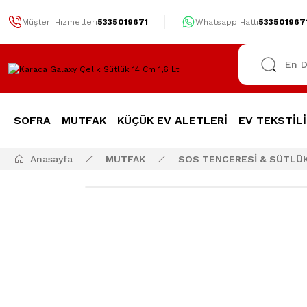
Müşteri Hizmetleri
5335019671
Whatsapp Hattı
533501967
SOFRA
MUTFAK
KÜÇÜK EV ALETLERİ
EV TEKSTİLİ
Anasayfa
MUTFAK
SOS TENCERESİ & SÜTLÜ