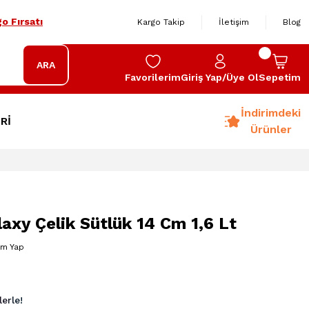
o Fırsatı
Kargo Takip
İletişim
Blog
ARA
Favorilerim
Giriş Yap/Üye Ol
Sepetim
İndirimdeki
Rİ
Ürünler
axy Çelik Sütlük 14 Cm 1,6 Lt
um Yap
erle!