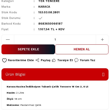
Kategori
TEK TENCERE
Marka
KARACA
Stok Kodu
153.03.08.2801
Stok Durumu
Barkod Kodu
8683650066187
Fiyat
1.107,54 TL + KDV
SEPETE EKLE
HEMEN AL
Paylaş
Tavsiye Et
Yorum Yaz
Ürün Bilgisi
Karaca Kuzina İndüksiyon Tabanlı Çelik Tencere 18 Cm 2, 0 Lt
Hacim:
2 Litre
Ölçü:
18 cm
Malzeme:
Paslanmaz Çelik