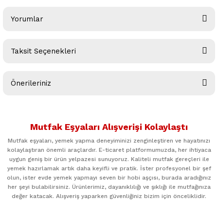
Yorumlar
Taksit Seçenekleri
Bu ürüne ilk yorumu siz yapın!
Önerileriniz
Yorum Yaz
Bu ürünün fiyat bilgisi, resim, ürün açıklamalarında ve diğer
konularda yetersiz gördüğünüz noktaları öneri formunu
Mutfak Eşyaları Alışverişi Kolaylaştı
kullanarak tarafımıza iletebilirsiniz.
Görüş ve önerileriniz için teşekkür ederiz.
Mutfak eşyaları, yemek yapma deneyiminizi zenginleştiren ve hayatınızı
kolaylaştıran önemli araçlardır. E-ticaret platformumuzda, her ihtiyaca
uygun geniş bir ürün yelpazesi sunuyoruz. Kaliteli mutfak gereçleri ile
Ürün resmi kalitesiz, bozuk veya görüntülenemiyor.
yemek hazırlamak artık daha keyifli ve pratik. İster profesyonel bir şef
Ürün açıklamasında eksik bilgiler bulunuyor.
olun, ister evde yemek yapmayı seven bir hobi aşçısı, burada aradığınız
her şeyi bulabilirsiniz. Ürünlerimiz, dayanıklılığı ve şıklığı ile mutfağınıza
Ürün bilgilerinde hatalar bulunuyor.
değer katacak. Alışveriş yaparken güvenliğiniz bizim için önceliklidir.
Ürün fiyatı diğer sitelerden daha pahalı.
Bu ürüne benzer farklı alternatifler olmalı.