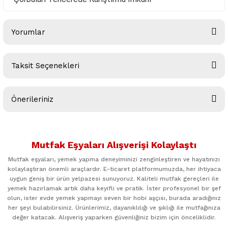
Yorumlar
Taksit Seçenekleri
Bu ürüne ilk yorumu siz yapın!
Önerileriniz
Yorum Yaz
Bu ürünün fiyat bilgisi, resim, ürün açıklamalarında ve diğer
konularda yetersiz gördüğünüz noktaları öneri formunu
Mutfak Eşyaları Alışverişi Kolaylaştı
kullanarak tarafımıza iletebilirsiniz.
Görüş ve önerileriniz için teşekkür ederiz.
Mutfak eşyaları, yemek yapma deneyiminizi zenginleştiren ve hayatınızı
kolaylaştıran önemli araçlardır. E-ticaret platformumuzda, her ihtiyaca
uygun geniş bir ürün yelpazesi sunuyoruz. Kaliteli mutfak gereçleri ile
Ürün resmi kalitesiz, bozuk veya görüntülenemiyor.
yemek hazırlamak artık daha keyifli ve pratik. İster profesyonel bir şef
Ürün açıklamasında eksik bilgiler bulunuyor.
olun, ister evde yemek yapmayı seven bir hobi aşçısı, burada aradığınız
her şeyi bulabilirsiniz. Ürünlerimiz, dayanıklılığı ve şıklığı ile mutfağınıza
Ürün bilgilerinde hatalar bulunuyor.
değer katacak. Alışveriş yaparken güvenliğiniz bizim için önceliklidir.
Ürün fiyatı diğer sitelerden daha pahalı.