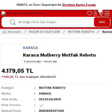
1000TL
ve Üzeri Alışverişlerde
Ücretsiz Kargo Fırsatı
ARA
Anasayfa
KÜÇÜK EV ALETLERİ
MUTFAK ROBOTU
Karac
KARACA
Karaca Mulberry Mutfak Robotu
0 yorumu gör - Yorum Yap
4.179,05 TL
*445,28 TL den başlayan taksitlerle!
Kategori
MUTFAK ROBOTU
Marka
KARACA
Stok Kodu
153.03.06.9610
Stok Durumu
Barkod Kodu
8683650037200