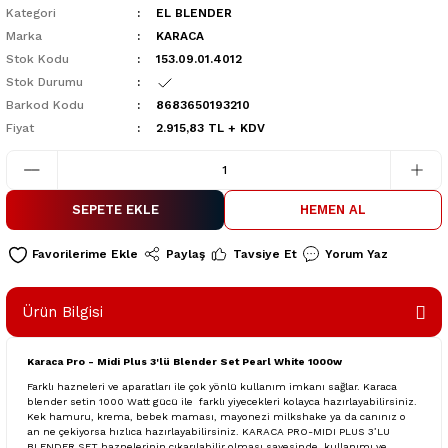
Kategori
EL BLENDER
Marka
KARACA
Stok Kodu
153.09.01.4012
Stok Durumu
Barkod Kodu
8683650193210
Fiyat
2.915,83 TL + KDV
SEPETE EKLE
HEMEN AL
Paylaş
Tavsiye Et
Yorum Yaz
Ürün Bilgisi
Karaca Pro - Midi Plus 3'lü Blender Set Pearl White 1000w
Farklı hazneleri ve aparatları ile çok yönlü kullanım imkanı sağlar. Karaca
blender setin 1000 Watt gücü ile farklı yiyecekleri kolayca hazırlayabilirsiniz.
Kek hamuru, krema, bebek maması, mayonezi milkshake ya da canınız o
an ne çekiyorsa hızlıca hazırlayabilirsiniz. KARACA PRO-MIDI PLUS 3’LU
BLENDER SET haznelerinin çıkarılabilir olması sayesinde, kullanımı ve