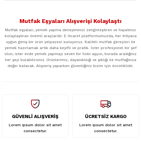
Bu ürünün fiyat bilgisi, resim, ürün açıklamalarında ve diğer
konularda yetersiz gördüğünüz noktaları öneri formunu
Mutfak Eşyaları Alışverişi Kolaylaştı
kullanarak tarafımıza iletebilirsiniz.
Görüş ve önerileriniz için teşekkür ederiz.
Mutfak eşyaları, yemek yapma deneyiminizi zenginleştiren ve hayatınızı
kolaylaştıran önemli araçlardır. E-ticaret platformumuzda, her ihtiyaca
uygun geniş bir ürün yelpazesi sunuyoruz. Kaliteli mutfak gereçleri ile
Ürün resmi kalitesiz, bozuk veya görüntülenemiyor.
yemek hazırlamak artık daha keyifli ve pratik. İster profesyonel bir şef
Ürün açıklamasında eksik bilgiler bulunuyor.
olun, ister evde yemek yapmayı seven bir hobi aşçısı, burada aradığınız
her şeyi bulabilirsiniz. Ürünlerimiz, dayanıklılığı ve şıklığı ile mutfağınıza
Ürün bilgilerinde hatalar bulunuyor.
değer katacak. Alışveriş yaparken güvenliğiniz bizim için önceliklidir.
Ürün fiyatı diğer sitelerden daha pahalı.
Bu ürüne benzer farklı alternatifler olmalı.
GÜVENLİ ALIŞVERİŞ
ÜCRETSİZ KARGO
Gönder
Lorem ipsum dolor sit amet
Lorem ipsum dolor sit amet
consectetur.
consectetur.