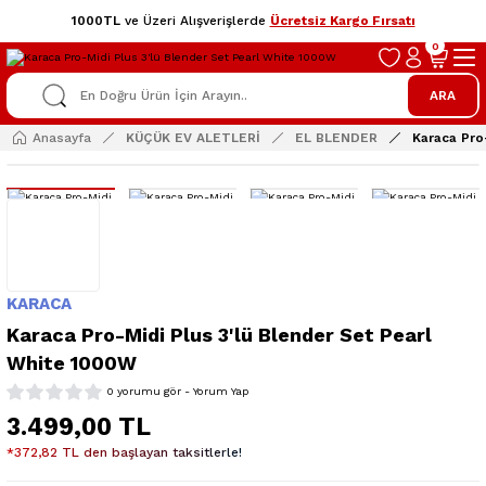
1000TL
ve Üzeri Alışverişlerde
Ücretsiz Kargo Fırsatı
0
ARA
Anasayfa
KÜÇÜK EV ALETLERİ
EL BLENDER
Karaca Pro
KARACA
Karaca Pro-Midi Plus 3'lü Blender Set Pearl
White 1000W
0 yorumu gör - Yorum Yap
3.499,00 TL
*372,82 TL den başlayan taksitlerle!