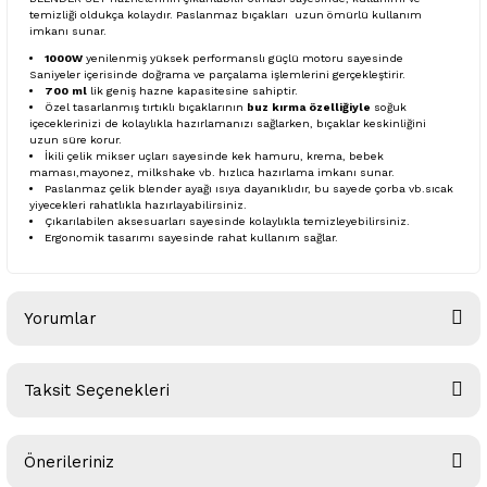
temizliği oldukça kolaydır. Paslanmaz bıçakları uzun ömürlü kullanım
imkanı sunar.
1000W
yenilenmiş yüksek performanslı güçlü motoru sayesinde
Saniyeler içerisinde doğrama ve parçalama işlemlerini gerçekleştirir.
700 ml
lik geniş hazne kapasitesine sahiptir.
Özel tasarlanmış tırtıklı bıçaklarının
buz kırma özelliğiyle
soğuk
içeceklerinizi de kolaylıkla hazırlamanızı sağlarken, bıçaklar keskinliğini
uzun süre korur.
İkili çelik mikser uçları sayesinde kek hamuru, krema, bebek
maması,mayonez, milkshake vb. hızlıca hazırlama imkanı sunar.
Paslanmaz çelik blender ayağı ısıya dayanıklıdır, bu sayede çorba vb.sıcak
yiyecekleri rahatlıkla hazırlayabilirsiniz.
Çıkarılabilen aksesuarları sayesinde kolaylıkla temizleyebilirsiniz.
Ergonomik tasarımı sayesinde rahat kullanım sağlar.
Yorumlar
Taksit Seçenekleri
Bu ürüne ilk yorumu siz yapın!
Önerileriniz
Yorum Yaz