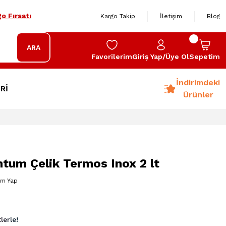
o Fırsatı
Kargo Takip
İletişim
Blog
ARA
Favorilerim
Giriş Yap/Üye Ol
Sepetim
İndirimdeki
Rİ
Ürünler
tum Çelik Termos Inox 2 lt
um Yap
lerle!