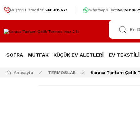
Müşteri Hizmetleri
5335019671
Whatsapp Hattı
533501967
SOFRA
MUTFAK
KÜÇÜK EV ALETLERİ
EV TEKSTİLİ
Anasayfa
TERMOSLAR
Karaca Tantum Çelik T