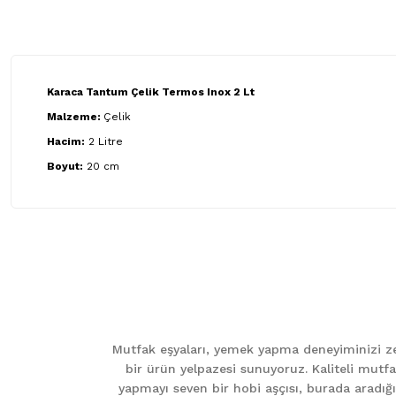
Karaca Tantum Çelik Termos Inox 2 Lt
Malzeme:
Çelik
Hacim:
2 Litre
Boyut:
20 cm
Bu ürünün fiyat bilgisi, resim, ürün açıklamalarında ve diğer ko
Görüş ve önerileriniz için teşekkür ederiz.
Ürün resmi kalitesiz, bozuk veya görüntülenemiyor.
Ürün açıklamasında eksik bilgiler bulunuyor.
Mutfak eşyaları, yemek yapma deneyiminizi zen
Ürün bilgilerinde hatalar bulunuyor.
bir ürün yelpazesi sunuyoruz. Kaliteli mutfa
Ürün fiyatı diğer sitelerden daha pahalı.
yapmayı seven bir hobi aşçısı, burada aradığını