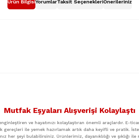
Ürün Bilgisi
Yorumlar
Taksit Seçenekleri
Önerileriniz
nularda yetersiz gördüğünüz noktaları öneri formunu kullanarak tarafımıza
Bu ürüne ilk yorumu siz yapın!
Mutfak Eşyaları Alışverişi Kolaylaştı
Yorum Yaz
ginleştiren ve hayatınızı kolaylaştıran önemli araçlardır. E-ti
k gereçleri ile yemek hazırlamak artık daha keyifli ve pratik. İst
z her şeyi bulabilirsiniz. Ürünlerimiz, dayanıklılığı ve şıklığı i