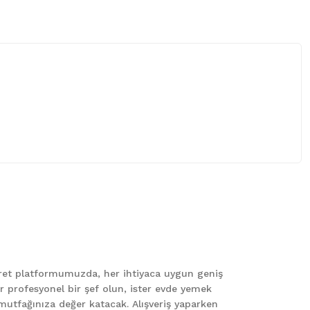
 iletebilirsiniz.
caret platformumuzda, her ihtiyaca uygun geniş
er profesyonel bir şef olun, ister evde yemek
le mutfağınıza değer katacak. Alışveriş yaparken