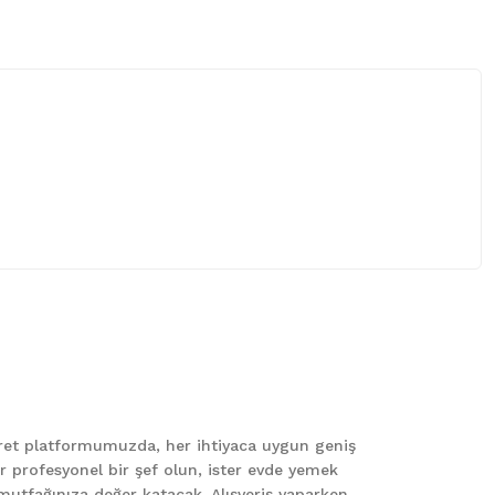
 iletebilirsiniz.
caret platformumuzda, her ihtiyaca uygun geniş
er profesyonel bir şef olun, ister evde yemek
le mutfağınıza değer katacak. Alışveriş yaparken