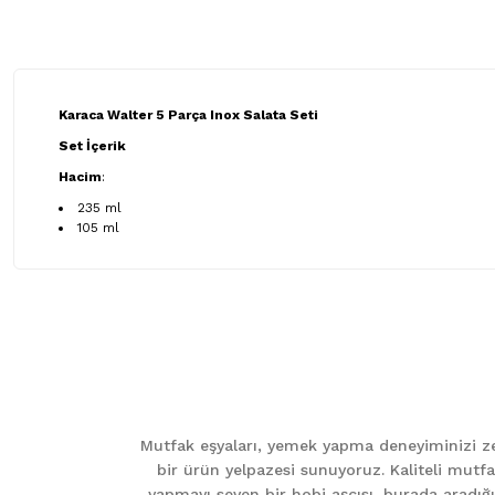
Karaca Walter 5 Parça Inox Salata Seti
Set İçerik
Hacim
:
235 ml
105 ml
Bu ürünün fiyat bilgisi, resim, ürün açıklamalarında ve diğer ko
Görüş ve önerileriniz için teşekkür ederiz.
Ürün resmi kalitesiz, bozuk veya görüntülenemiyor.
Ürün açıklamasında eksik bilgiler bulunuyor.
Mutfak eşyaları, yemek yapma deneyiminizi zen
Ürün bilgilerinde hatalar bulunuyor.
bir ürün yelpazesi sunuyoruz. Kaliteli mutfa
Ürün fiyatı diğer sitelerden daha pahalı.
yapmayı seven bir hobi aşçısı, burada aradığını