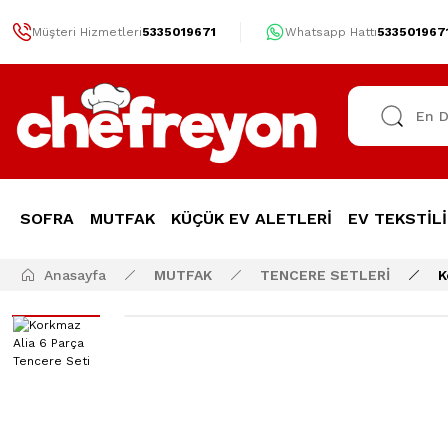
Müşteri Hizmetleri
5335019671
Whatsapp Hattı
533501967
SOFRA
MUTFAK
KÜÇÜK EV ALETLERİ
EV TEKSTİLİ
Anasayfa
MUTFAK
TENCERE SETLERİ
K