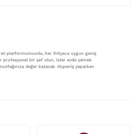
 iletebilirsiniz.
caret platformumuzda, her ihtiyaca uygun geniş
er profesyonel bir şef olun, ister evde yemek
le mutfağınıza değer katacak. Alışveriş yaparken