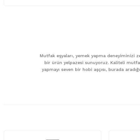
Bu ürünün fiyat bilgisi, resim, ürün açıklamalarında ve diğer ko
Görüş ve önerileriniz için teşekkür ederiz.
Ürün resmi kalitesiz, bozuk veya görüntülenemiyor.
Ürün açıklamasında eksik bilgiler bulunuyor.
Mutfak eşyaları, yemek yapma deneyiminizi zen
Ürün bilgilerinde hatalar bulunuyor.
bir ürün yelpazesi sunuyoruz. Kaliteli mutfa
Ürün fiyatı diğer sitelerden daha pahalı.
yapmayı seven bir hobi aşçısı, burada aradığını
Bu ürüne benzer farklı alternatifler olmalı.