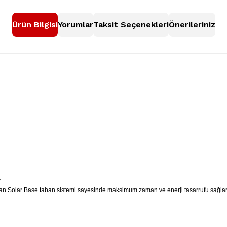
Ürün Bilgisi
Yorumlar
Taksit Seçenekleri
Önerileriniz
r
layan Solar Base taban sistemi sayesinde maksimum zaman ve enerji tasarrufu sağlar