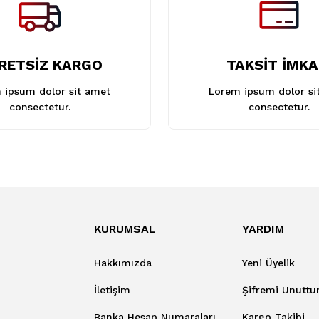
RETSİZ KARGO
TAKSİT İMKA
 ipsum dolor sit amet
Lorem ipsum dolor si
consectetur.
consectetur.
KURUMSAL
YARDIM
Hakkımızda
Yeni Üyelik
İletişim
Şifremi Unutt
Banka Hesap Numaraları
Kargo Takibi