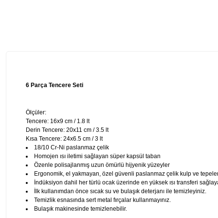
6 Parça Tencere Seti
Ölçüler:
Tencere: 16x9 cm / 1.8 lt
Derin Tencere: 20x11 cm / 3.5 lt
Kısa Tencere: 24x6.5 cm / 3 lt
18/10 Cr-Ni paslanmaz çelik
Homojen ısı iletimi sağlayan süper kapsül taban
Özenle polisajlanmış uzun ömürlü hijyenik yüzeyler
Ergonomik, el yakmayan, özel güvenli paslanmaz çelik kulp ve tepele
İndüksiyon dahil her türlü ocak üzerinde en yüksek ısı transferi sağ
İlk kullanımdan önce sıcak su ve bulaşık deterjanı ile temizleyiniz.
Temizlik esnasında sert metal fırçalar kullanmayınız.
Bulaşık makinesinde temizlenebilir.