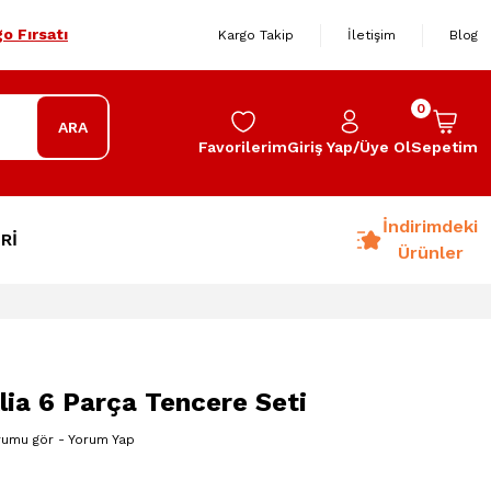
o Fırsatı
Kargo Takip
İletişim
Blog
0
ARA
Favorilerim
Giriş Yap/Üye Ol
Sepetim
İndirimdeki
Rİ
Ürünler
ia 6 Parça Tencere Seti
rumu gör - Yorum Yap