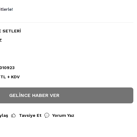
lerle!
 SETLERİ
Z
010923
 TL + KDV
GELINCE HABER VER
ylaş
Tavsiye Et
Yorum Yaz