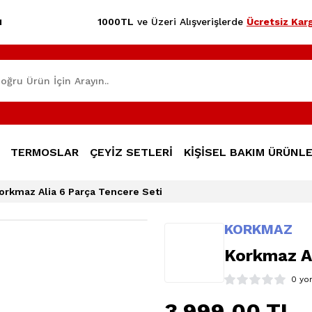
1000TL
ve Üzeri Alışverişlerde
Ücretsiz Karg
1
TERMOSLAR
ÇEYİZ SETLERİ
KİŞİSEL BAKIM ÜRÜNLE
orkmaz Alia 6 Parça Tencere Seti
KORKMAZ
Korkmaz Al
0 yo
3.999,00 TL