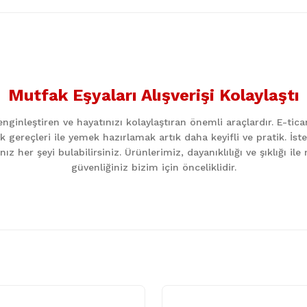
nularda yetersiz gördüğünüz noktaları öneri formunu kullanarak tarafımıza
Bu ürüne ilk yorumu siz yapın!
Mutfak Eşyaları Alışverişi Kolaylaştı
Yorum Yaz
ginleştiren ve hayatınızı kolaylaştıran önemli araçlardır. E-ti
k gereçleri ile yemek hazırlamak artık daha keyifli ve pratik. İst
z her şeyi bulabilirsiniz. Ürünlerimiz, dayanıklılığı ve şıklığı i
güvenliğiniz bizim için önceliklidir.
Gönder